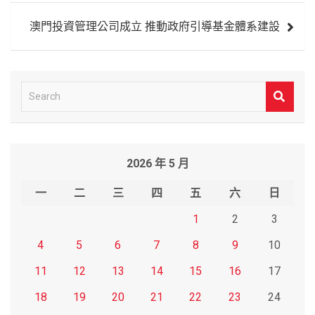
導
澳門投資管理公司成立 推動政府引導基金體系建設
覽
S
e
a
r
2026 年 5 月
c
h
一
二
三
四
五
六
日
1
2
3
4
5
6
7
8
9
10
11
12
13
14
15
16
17
18
19
20
21
22
23
24