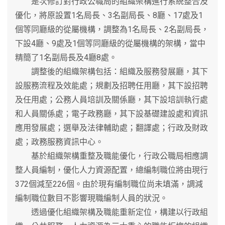
是次修訂對行政公職局的組織架構進行系統整合及
優化，將原設置1名局長、3名副局長、8廳、17處及1
個等同廳級的從屬機構，調整為1名局長、2名副局長，
下設4廳、9處及1個等同廳級的從屬機構的架構，當中
精簡了1名副局長及4廳8處。
調整後的組織架構包括：組織及服務發展廳，其下
設服務流程及效能處；規劃及招聘任用廳，其下設招聘
及任用處；公務人員培訓及關係廳，其下設培訓執行處
和人員關係處；電子政務廳，其下設基礎建設處和資訊
應用發展處；選舉及法律輔助處；翻譯處；行政及財政
處；政務服務資訊中心。
基於組織架構重整及職能優化，行政公職局相應調
整人員編制，優化人力資源配置，總編制職位將由現行
372個減至226個。由於現有編制職位尚未填滿，調減
編制職位數目不影響現職編制人員的狀況。
透過優化組織架構及職能重新定位，構建以行政組