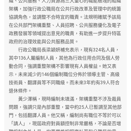
織、公共服務、人力資源為三大重心的職能板塊的組織
架構，加強行政公職局在公共行政改革及管理中的統籌
協調角色，並調整不合時宜的職責。法規明確賦予該局
在公共部門架構重整、人員招聘、公共服務優化及電子
政務發展等領域提出意見的職責，有助進一步提升特區
政府的治理效能與公共服務品質。
行政公職局長梁穎妍補充表示，現有324名人員，
其中136人屬編制人員，其他為行政任用合同及個人勞
動合同，強調重整架構不影響現有人員權益。她又表
示，未來減少的146個編制職位分佈於領導主管、高級
技術員、翻譯員等不同職級。而未來3年約有39人符合
退休條件。
黃少澤稱，現時編制未填滿，架構重整不涉及裁員
問題，強調只是內部重整，當中約25人已暫調至其他部
門，包括翻譯人員。他又稱，編制尚有職位不等於可以
「請人」，現屆政府對員額控制非常嚴格，不論是否增