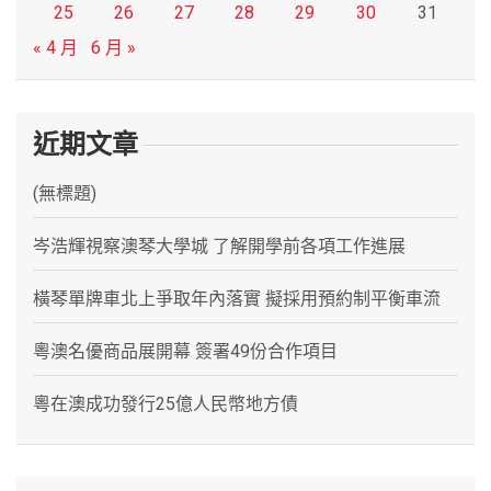
25
26
27
28
29
30
31
« 4 月
6 月 »
近期文章
(無標題)
岑浩輝視察澳琴大學城 了解開學前各項工作進展
橫琴單牌車北上爭取年內落實 擬採用預約制平衡車流
粵澳名優商品展開幕 簽署49份合作項目
粵在澳成功發行25億人民幣地方債