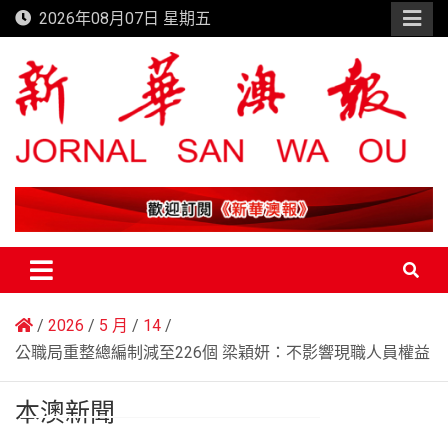
Skip
2026年08月07日 星期五
to
content
新華澳報
2026
5 月
14
公職局重整總編制減至226個 梁穎妍：不影響現職人員權益
本澳新聞