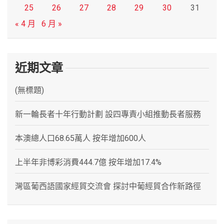
25
26
27
28
29
30
31
« 4 月
6 月 »
近期文章
(無標題)
新一輪長者十年行動計劃 設四專責小組推動長者服務
本澳總人口68.65萬人 按年增加600人
上半年非博彩消費444.7億 按年增加17.4%
灣區葡西語國家經貿交流會 探討中葡經貿合作新路徑