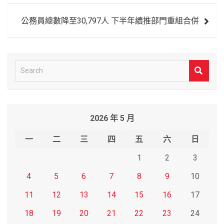
導
公務員總數降至30,797人 下半年續推部門重組合併
覽
S
e
a
r
2026 年 5 月
c
h
一
二
三
四
五
六
日
1
2
3
4
5
6
7
8
9
10
11
12
13
14
15
16
17
18
19
20
21
22
23
24