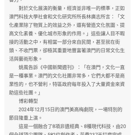
對於文化展演的衡量，經濟並非唯一的標準，正如
澳門科技大學社會和文化研究所所長林廣志所言：「文
化產業除了物質上的效益之外，還有營造文化氛圍、提
高文化素養、優化城市形象的作用。」這些讓人目不暇
接的活動之中，有相當一部分來自民間，甚至就在街
頭、不收門票，卻極其重要地豐富著澳門的日常文化生
活與藝術形象。
姚風告訴《中國新聞週刊》：「在澳門，文化一直
是一種事業。澳門的文化社團非常多，它們大都不是商
業性的，也不營利，特區政府每年投入了大量資金來資
助這些社團。」
博彩轉型
2024年12月15日的澳門美高梅劇院，一場特別的
節目隆重上演。
這是一個融合了8項非遺經典、8種現代科技，由20
個全球頂尖團隊、582位創作者、花費237天打磨完成