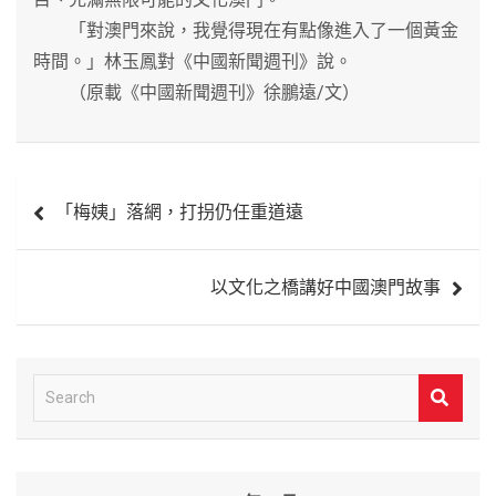
「對澳門來說，我覺得現在有點像進入了一個黃金
時間。」林玉鳳對《中國新聞週刊》說。
（原載《中國新聞週刊》徐鵬遠/文）
文
「梅姨」落網，打拐仍任重道遠
章
導
以文化之橋講好中國澳門故事
覽
S
e
a
r