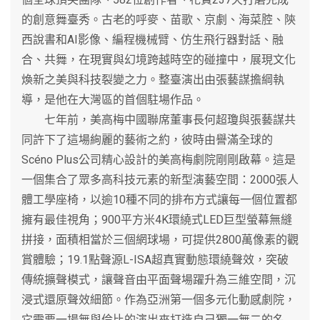
的創意舞臺秀。古老的呼麥、苗歌、京劇、海菜腔、陝
西說書和AI影像、編程機械臂、仿生飛行器對話、融
合、共舞，在現實與幻境跨越時空的碰撞中，展現文化
煥新之美與科技裂變之力。整臺演出由張藝謀擔綱執
導，是他在大灣區的首個駐場作品。
七年前，美高梅中國聯席董事長何超瓊與張藝謀共
同許下了這場絢麗的藝術之約，彼時由譽滿全球的
Scéno Plus公司精心設計的美高梅劇院剛剛啟幕。這是
一個集合了眾多高科技元素的新型演藝空間：2000張人
體工學座椅，以逾10種不同的排布方式讓每一個位置都
擁有最佳視角；900平方米4K環繞式LED巨型螢幕無縫
拼接，面積相當於三個網球場，可提供2800萬像素的觀
賞體驗；19.1點聲源L-ISA超真實動態環繞聲效，突破
傳統擴聲模式，讓聲音由平面聲場躍升為三維空間，沉
浸式還原聲效細節。作為亞洲第一個多元化動感劇院，
它需要一場無與倫比的演出來打造自己獨一無二的名