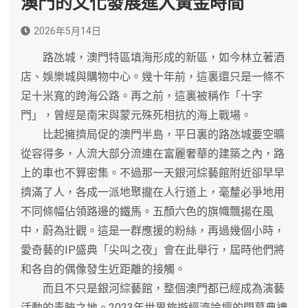
澳門的文化發展進入黃金時間
2026年5月14日
路氹城，澳門特區填海形成的新區，如今林立著酒
店、娛樂城與購物中心。幾十年前，這裏還只是一條不
足十米寬的跨海公路。再之前，這裏被稱作「十字
門」，曾經是南宋與蒙元殊死相抗的海上戰場。
比起擁擠局促的澳門半島，平日裏的路氹城要空曠
從容得多，人流大部分流連在富麗奢華的建築之內，路
上的車也不算密集。不過那一天銀河綜藝館附近卻早早
擠滿了人，各成一派地聚攏在人行道上，毫釐必爭地用
不同條幅佔領路邊的鐵馬。五顏六色的旗幟飄揚在風
中，蔚為壯觀。這是一群應援的粉絲，再過幾個小時，
愛奇藝的IP盛典「尖叫之夜」會在此舉行，屆時他們將
和各自的偶像發生近距離的接觸。
而且不只是銀河綜藝館，整個澳門都已經成為演藝
活動的青睞之地。2023年世界旅遊經濟論壇的閉幕典禮