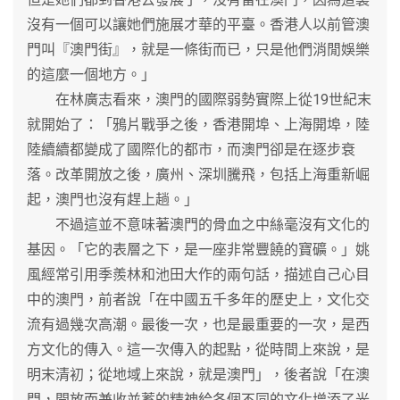
沒有一個可以讓她們施展才華的平臺。香港人以前管澳
門叫『澳門街』，就是一條街而已，只是他們消閒娛樂
的這麼一個地方。」
在林廣志看來，澳門的國際弱勢實際上從19世紀末
就開始了：「鴉片戰爭之後，香港開埠、上海開埠，陸
陸續續都變成了國際化的都市，而澳門卻是在逐步衰
落。改革開放之後，廣州、深圳騰飛，包括上海重新崛
起，澳門也沒有趕上趟。」
不過這並不意味著澳門的骨血之中絲毫沒有文化的
基因。「它的表層之下，是一座非常豐饒的寶礦。」姚
風經常引用季羨林和池田大作的兩句話，描述自己心目
中的澳門，前者說「在中國五千多年的歷史上，文化交
流有過幾次高潮。最後一次，也是最重要的一次，是西
方文化的傳入。這一次傳入的起點，從時間上來說，是
明末清初；從地域上來說，就是澳門」，後者說「在澳
門，開放而兼收並蓄的精神給各個不同的文化增添了光