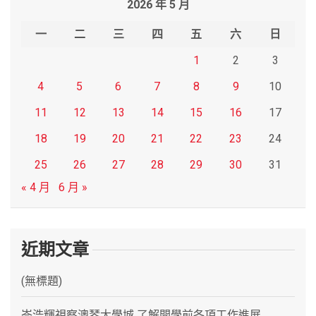
2026 年 5 月
c
h
一
二
三
四
五
六
日
1
2
3
4
5
6
7
8
9
10
11
12
13
14
15
16
17
18
19
20
21
22
23
24
25
26
27
28
29
30
31
« 4 月
6 月 »
近期文章
(無標題)
岑浩輝視察澳琴大學城 了解開學前各項工作進展