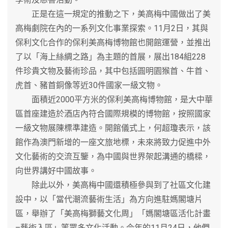
正是在這一規定的推動之下，美高梅中國做出了美
高梅劇院在內的一系列文化事業探索。11月2日，其與
保利文化合作的保利美高梅博物館也開館運營，並推出
了以「海上絲綢之路」為主題的首展，展出184組228
件珍貴文物及藝術珍品，其中包括圓明園猴首、牛首、
虎首、豬首銅像等近30件國家一級文物。
面積近2000平方米的保利美高梅博物館，是大中華
區首座建造於酒店內符合國際規模的博物館，按照國家
一級文物展陳標準建造。開館儀式上，何超瓊表示，該
館作為澳門新增的一座文旅地標，未來將致力促進中外
文化藝術的交流互鑒，為中國與世界架起溝通的橋樑，
向世界講好中國故事。
除此以外，美高梅中國還積極參與到了社區文化建
設中，以「當代潮流藝術生活」為方向進駐媽閣塘片
區，舉辦了「美高梅獅藝文化周」「媽閣塘區活化計畫
–藝術入區」等眾多文化活動。今年的11月24日，他們