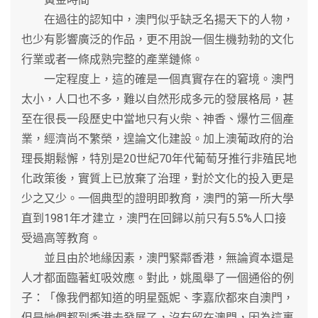
在過往的認知中，澳門似乎缺乏名揚天下的人物，
也少有影響廣泛的作品，更不用說一個生機勃勃的文化
行業或者一條成熟完整的產業鏈條。
一定程度上，這的確是一個真實存在的窘境。澳門
太小，人口也不多，難以自然形成多元的發展格局，甚
至在很長一段歷史中當地只有火柴、神香、爆竹三個產
業，經濟尚不繁榮，遑論文化建設。加上澳葡政府的治
理長期鬆懈，特別是20世紀70年代葡萄牙推行非殖民地
化政策後，實質上已放棄了治理，對於文化的投入更是
少之又少。一個典型的證明即教育，澳門的第一所大學
直到1981年才建立，澳門在回歸以前只有5.5%人口接
受過高等教育。
並且由於地緣因素，澳門緊鄰香港，無論資本還是
人才都面臨著虹吸效應。對此，姚風舉了一個通俗的例
子：「像我們都知道的明星甄妮、李嘉欣都來自澳門，
但是她們都到香港去發展了，沒有留在澳門，因為這裏