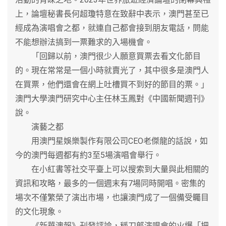
上，論壇秘書長何超瓊特意在致辭中表示，澳門甚至已
經成為演唱會之都，就連自己都會接到朋友電話，問能
不能想辦法搞到一票難求的入場機會。
「回歸以前，澳門很少人願意買票去看文化節目
的。現在常常是一個小時就賣光了，其中很多是澳門人
在買票，他們還會在網上吐槽買不到好的節目的票。」
澳門大學澳門研究中心主任林玉鳳對《中國新聞週刊》
說。
演藝之都
用澳門星娛樂製作有限公司CEO老傑龍的話說，如
今的澳門每週都有約3至5場演唱會舉行。
在小紅書等社交平臺上可以搜索到大量與此相關的
資訊和攻略，最多的一個週末有7場同時開唱。密集的
場次不僅繁榮了演出市場，也讓澳門成了一個備受矚目
的文化現象。
《新華澳報》刊發評論，稱刀郎演唱會的火爆「把