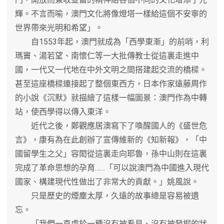
輝。不言而喻，澳門文化將像燈塔一樣給這個不安寧的
世界帶來光明和希望」。
自1553年起，澳門就成為「西學東漸」的前哨，利
瑪竇、湯若望、南懷仁等一大批傳教士從這裏走進中
國，一代又一代地在中外文明之間搭建起交流的橋樑。
甚至這座橋樑連接起了整個東西方，日本作家遠藤周作
的小說《沉默》就描繪了這樣一幅圖景：澳門作為中轉
站，使西學得以傳入東洋。
近代之後，鄭觀應居澳寫下了喚醒國人的《盛世危
言》，康有為在此創辦了宣傳維新的《知新報》，「中
國留學生之父」容閎從這裏走向耶魯，孫中山則在這裏
完成了革命思想的孕育……「可以說澳門為中國進入現代
國家、構建現代性做出了非常大的貢獻。」姚風說。
只是歷史的煙塵太厚，久遠的故事總是容易被遺
忘。
「我們一直處於一種沒有被看見、沒有被發掘的狀