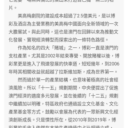
片。
美高梅劇院的建設成本超過了2.5億美元，是以博
彩及酒店為主營業務的美高梅中國面向全新領域的一次
大膽嘗試。與此同時，這也是澳門在回歸以來為推動文
化發展、實現經濟轉型而探索出的一條特色路徑。
作為知名的四大「賭城」之一，博彩一直是澳門的
支柱產業。尤其是2002年結束專營、開放賭權以後，博
彩業更是進入了飛速發展的快車道，短短幾年，到2006
年時其相關收益就超越了拉斯維加斯，成為世界第一。
然而過於單一的產業結構，也意味著極高的社會經
濟風險。所以「十一五」規劃期間，中央便提出了促進
澳門經濟的適度多元發展，並在後續的「十二五」規劃
中繼續加以明確，特區政府也通過設立文化基金、文化
產業基金等方式，鼓勵以會展為代表的一眾新興文化經
濟創新成長。只是慣性所在，從2010年到2019年，博
彩業的毛收入依然在本地生產總值中占比超過六成，