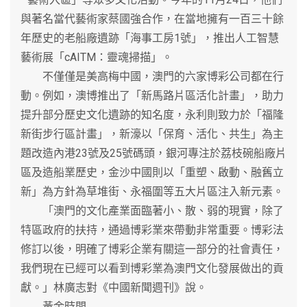
與著名當代藝術家蔡國強合作，在當地擁有一百三十餘
年歷史的老船廠遺跡「海事工房1號」，推出人工智慧
藝術展「cAITM：靈魂掃描」。
不僅僅是美高梅中國，澳門的六家博彩公司都在行
動。例如，澳博推出了「新馬路片區活化計畫」，助力
提升部分歷史文化遺跡的知名度，永利則致力於「福隆
新街步行區計畫」，新濠以「保育、活化、共生」為主
題改造內港23號及25號碼頭，銀河專注於荔枝碗船廠片
區及造船業歷史，金沙中國則以「重塑、啟動、融舊立
新」為方針為草堆街、永福圍等五大片區注入新元素。
「澳門的文化產業面臨著小、散、弱的現實，除了
特區政府的扶持，通過博彩業來帶動非常重要。博彩法
修訂以後，明確了博彩企業有關這一部分的社會責任，
我們現在已經可以看到博彩業為澳門文化發展做出的貢
獻。」林廣志對《中國新聞週刊》說。
黃金時間