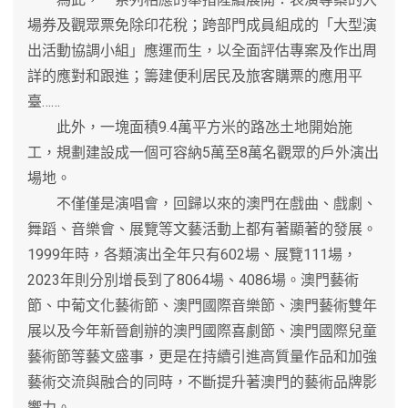
場券及觀眾票免除印花稅；跨部門成員組成的「大型演
出活動協調小組」應運而生，以全面評估專案及作出周
詳的應對和跟進；籌建便利居民及旅客購票的應用平
臺……
此外，一塊面積9.4萬平方米的路氹土地開始施
工，規劃建設成一個可容納5萬至8萬名觀眾的戶外演出
場地。
不僅僅是演唱會，回歸以來的澳門在戲曲、戲劇、
舞蹈、音樂會、展覽等文藝活動上都有著顯著的發展。
1999年時，各類演出全年只有602場、展覽111場，
2023年則分別增長到了8064場、4086場。澳門藝術
節、中葡文化藝術節、澳門國際音樂節、澳門藝術雙年
展以及今年新晉創辦的澳門國際喜劇節、澳門國際兒童
藝術節等藝文盛事，更是在持續引進高質量作品和加強
藝術交流與融合的同時，不斷提升著澳門的藝術品牌影
響力。