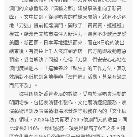
澳門的文旅發展及『演藝之都』建設事業推向了新高
峰」。文中提到，從演唱會的前幾天開始，就有不少內
地「刀迷」提前抵達澳門，開啟了「買買買、逛逛逛」
模式，給澳門文旅市場注入新活力，還有不少歌迷是從
美國、新西蘭、日本等地遠道而來；而在8日晚的演出
結束後，有高達上千人沒訂到酒店，官方隨即啟動應急
預案，妥善解決了問題，使得「刀迷」們安安心心地在
澳門度過週末，「這種善於『執生』的工作方法，其功
效絕對不低於到各地舉辦『澳門周』活動，甚至有過之
而無不及」。
據特區統計暨普查局的數據，受惠於演唱會活動的
明顯增多，包括表演藝術製作、文化展演經紀服務、表
演藝術培訓及表演藝術場地營運等服務在內的「文化展
演」領域，2023年總共實現了23.5億澳門元的收益，同
比增長214.6%，經紀服務一項更是提高了6倍之多。特
區文化局在今年6月公佈的另一份數據也顯示，2023年