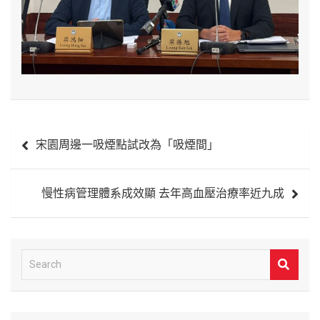
文
宋園周邊一吸煙點試改為「吸煙間」
章
導
慢性病管理體系成效顯 去年高血壓治療率近九成
覽
S
e
a
r