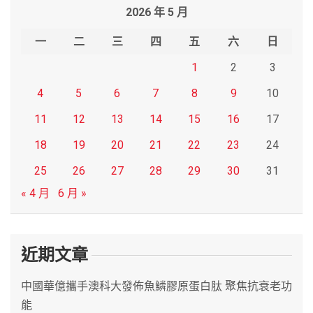
2026 年 5 月
c
h
一
二
三
四
五
六
日
1
2
3
4
5
6
7
8
9
10
11
12
13
14
15
16
17
18
19
20
21
22
23
24
25
26
27
28
29
30
31
« 4 月
6 月 »
近期文章
中國華億攜手澳科大發佈魚鱗膠原蛋白肽 聚焦抗衰老功
能