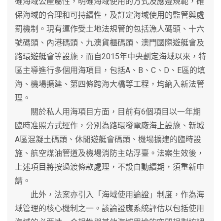
確海域公產屬性，明確海域使用的方式及應遵規範，確
保海域的合理和可持續性，及訂定海域使用的監管與處
罰機制。現有運作受土地法規管的包括漁人碼頭、十六
號碼頭、內港碼頭、九澳貨櫃碼頭、澳門國際遊艇會及
路環遊艇會等設施，而自2015年中央劃定海域以來，特
區主導進行多個用海項目，包括A、B、C、D、E區的填
海、機場擴建、第四條跨海大橋等工程，均納入新法管
理。
關於私人用海項目方面，目前有6個項目以一年期
臨時准照方式運作，分別為路環發電廠海上設施、新城
A區混凝土碼頭、休閒遊艇會碼頭、機場擴建的臨時設
施、航空煤油管道及機場消防主站浮臺。法案生效後，
上述項目將按過渡條款處理，不設自動續期，須重新申
請。
此外，法案亦引入「海域使用論證」制度，作為海
域管理的核心機制之一。該論證應系統評估以包括使用