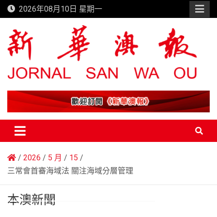
Skip
2026年08月10日 星期一
to
content
新華澳報
2026
5 月
15
三常會首審海域法 關注海域分層管理
本澳新聞