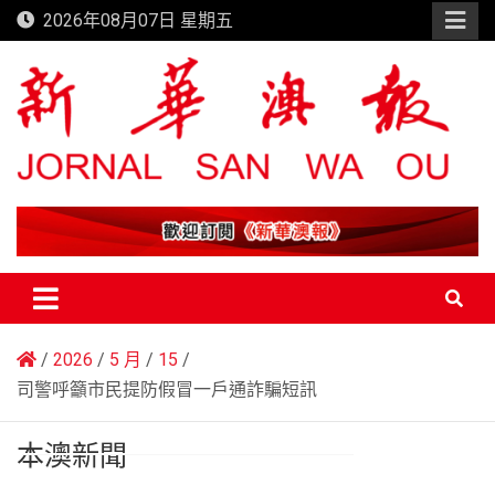
Skip
2026年08月07日 星期五
to
content
新華澳報
2026
5 月
15
司警呼籲市民提防假冒一戶通詐騙短訊
本澳新聞