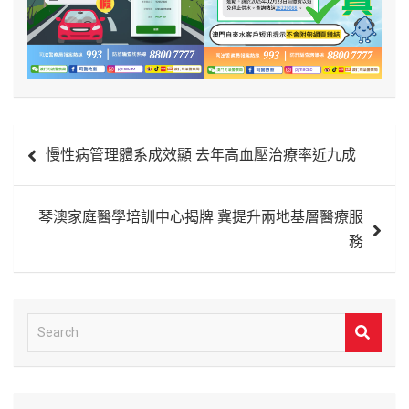
文
慢性病管理體系成效顯 去年高血壓治療率近九成
章
導
琴澳家庭醫學培訓中心揭牌 冀提升兩地基層醫療服
覽
務
S
e
a
r