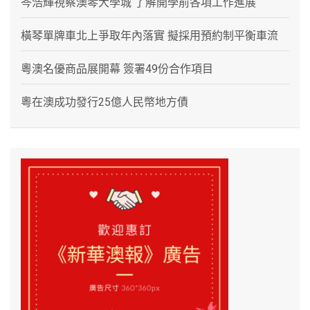
岑浩輝視察澳琴大學城 了解開學前各項工作進展
橫琴單牌車北上爭取年內落實 擬採用預約制平衡車流
粵澳名優商品展開幕 簽署49份合作項目
粵在澳成功發行25億人民幣地方債