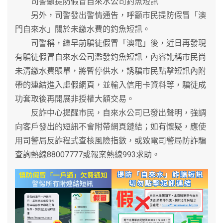
司警籲提防假冒自來水公司釣魚短訊
另外，司警發出警情通告，呼籲市民提防假冒「澳
門自來水」關於未繳水費的釣魚短訊。
司警稱，繼早前騙徒假冒「澳電」後，近日再發現
有騙徒假冒自來水公司濫發釣魚短訊，內容訛稱市民尚
未清繳水費賬單，將暫停供水，誘騙市民點擊短訊內附
帶的連結進入虛假網頁，並輸入信用卡資料等，騙徒成
功套取後再開展非授權大額交易。
反詐中心提醒市民，自來水公司已發出聲明，強調
向客戶發出的短訊不會附帶網頁鏈結；如有懷疑，應使
用司警局反詐程式查核風險指數，或致電司警局防詐騙
查詢熱線88007777或報案熱線993求助。