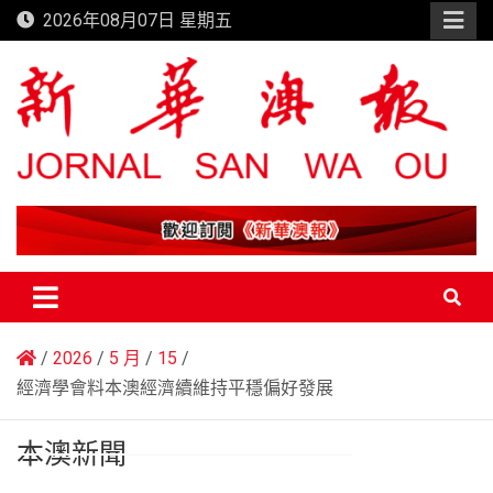
Skip
2026年08月07日 星期五
to
content
新華澳報
2026
5 月
15
經濟學會料本澳經濟續維持平穩偏好發展
本澳新聞