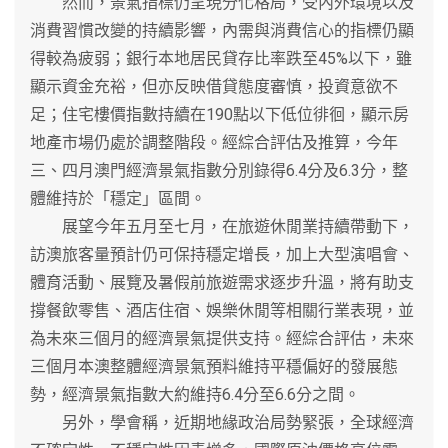
然而，景氣指標仍呈現分化格局，受內外環境以及
消費習慣改變的持續影響，內需與消費信心的指標仍顯
得較為疲弱；銀行本地居民貸存比率跌至45%以下，雖
顯示資金充裕，但亦反映借貸態度審慎，投資意欲不
足；住宅樓價指數持續在190點以下低位徘徊，顯示房
地產市場仍處於調整階段。經綜合評估及推算，今年
三、四月澳門經濟景氣指數分別錄得6.4分及6.3分，整
體維持於「穩定」區間。
展望今年五月至七月，在旅遊休閒業持續帶動下，
訪澳旅客量預計仍可保持穩定增長，加上大型演唱會、
體育活動、展覽及暑假前旅遊需求逐步升溫，將有助支
撐餐飲零售、酒店住宿、娛樂休閒等相關行業表現，並
為未來三個月的經濟景氣提供支持。經綜合評估，未來
三個月本澳整體經濟景氣預料維持平穩偏好的發展態
勢，經濟景氣指數大約維持6.4分至6.6分之間。
另外，學會稱，近期地緣政治局勢緊張，全球經濟