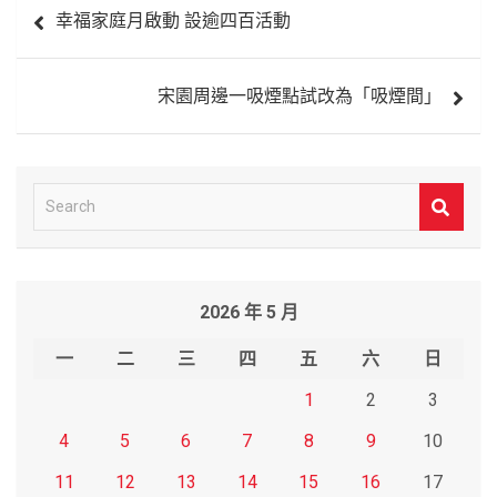
幸福家庭月啟動 設逾四百活動
章
導
宋園周邊一吸煙點試改為「吸煙間」
覽
S
e
a
r
2026 年 5 月
c
h
一
二
三
四
五
六
日
1
2
3
4
5
6
7
8
9
10
11
12
13
14
15
16
17