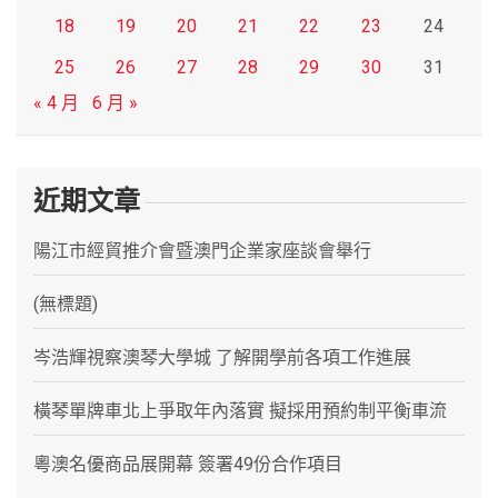
18
19
20
21
22
23
24
25
26
27
28
29
30
31
« 4 月
6 月 »
近期文章
陽江市經貿推介會暨澳門企業家座談會舉行
(無標題)
岑浩輝視察澳琴大學城 了解開學前各項工作進展
橫琴單牌車北上爭取年內落實 擬採用預約制平衡車流
粵澳名優商品展開幕 簽署49份合作項目