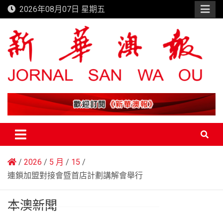
Skip
2026年08月07日 星期五
to
content
新華澳報
2026
5 月
15
連鎖加盟對接會暨首店計劃講解會舉行
本澳新聞