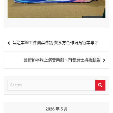
文
建造業總工會圓桌會議 冀多方合作培育行業專才
章
導
藝術節本周上演音樂劇、南音爵士與獨腳戲
覽
S
e
a
r
2026 年 5 月
c