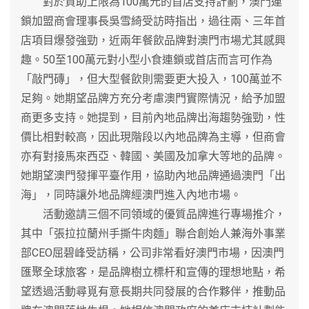
對於資助上限為100萬元的首店支持計劃，澳門連
鎖加盟商會理事長吳雪綺受訪時指出，過往兩、三年首
店項目爆發強勁，近兩年餐飲品牌對澳門市場尤其感興
趣。50至100萬元對小型小食連鎖或首店而言可作為
「敲門磚」，但大型餐飲則需要更大投入，100萬並不
足夠。她期望品牌方充分考慮澳門實際情況，給予加盟
商更多支持。她提到，目前內地品牌出海趨勢強勁，性
價比相對較高，因此現階段以內地品牌為主導，但商會
亦有對接馬來西亞、韓國、美國及加拿大等地的品牌。
她期望澳門發揮平臺作用，協助內地品牌通過澳門「出
海」，同時讓外地品牌經澳門進入內地市場。
活動邀請三個不同領域的優質品牌進行專場推介，
其中「張拉拉蘭州手撕牛肉麵」聯合創始人兼海外事業
部CEO屈碧峰受訪稱，公司非常看好澳門市場，因澳門
匯聚全球旅客，是品牌樹立標杆和宣傳的理想地點，希
望透過活動尋覓有意長期共同發展的合作夥伴，推動品