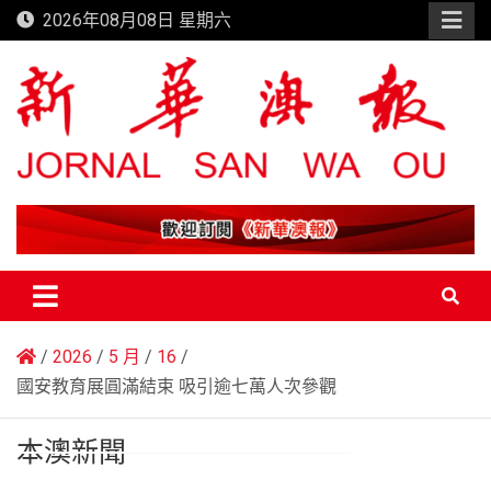
Skip
2026年08月08日 星期六
to
content
新華澳報
2026
5 月
16
國安教育展圓滿結束 吸引逾七萬人次參觀
本澳新聞