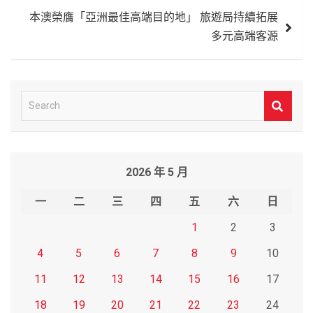
導
本澳榮膺「亞洲最佳高端目的地」 旅遊局持續拓展
覽
多元高端客源
S
e
a
r
2026 年 5 月
c
h
一
二
三
四
五
六
日
1
2
3
4
5
6
7
8
9
10
11
12
13
14
15
16
17
18
19
20
21
22
23
24