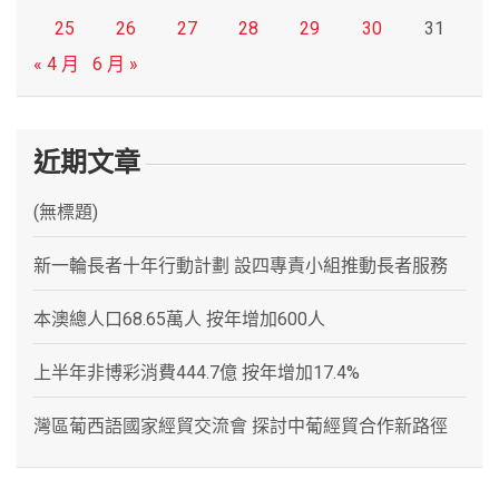
25
26
27
28
29
30
31
« 4 月
6 月 »
近期文章
(無標題)
新一輪長者十年行動計劃 設四專責小組推動長者服務
本澳總人口68.65萬人 按年增加600人
上半年非博彩消費444.7億 按年增加17.4%
灣區葡西語國家經貿交流會 探討中葡經貿合作新路徑