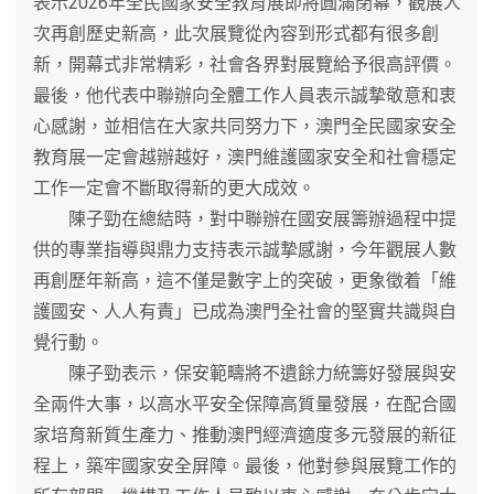
表示2026年全民國家安全教育展即將圓滿閉幕，觀展人
次再創歷史新高，此次展覽從內容到形式都有很多創
新，開幕式非常精彩，社會各界對展覽給予很高評價。
最後，他代表中聯辦向全體工作人員表示誠摯敬意和衷
心感謝，並相信在大家共同努力下，澳門全民國家安全
教育展一定會越辦越好，澳門維護國家安全和社會穩定
工作一定會不斷取得新的更大成效。
陳子勁在總結時，對中聯辦在國安展籌辦過程中提
供的專業指導與鼎力支持表示誠摯感謝，今年觀展人數
再創歷年新高，這不僅是數字上的突破，更象徵着「維
護國安、人人有責」已成為澳門全社會的堅實共識與自
覺行動。
陳子勁表示，保安範疇將不遺餘力統籌好發展與安
全兩件大事，以高水平安全保障高質量發展，在配合國
家培育新質生產力、推動澳門經濟適度多元發展的新征
程上，築牢國家安全屏障。最後，他對參與展覽工作的