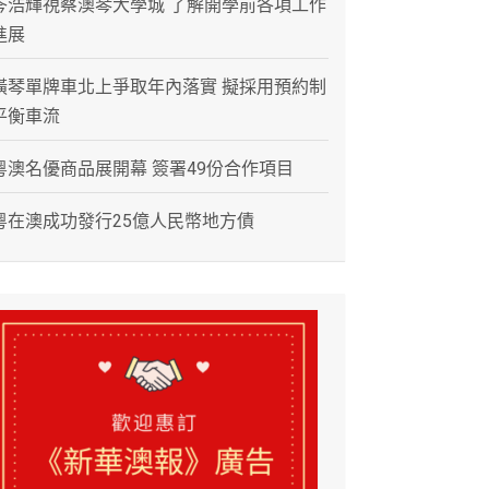
岑浩輝視察澳琴大學城 了解開學前各項工作
進展
橫琴單牌車北上爭取年內落實 擬採用預約制
平衡車流
粵澳名優商品展開幕 簽署49份合作項目
粵在澳成功發行25億人民幣地方債