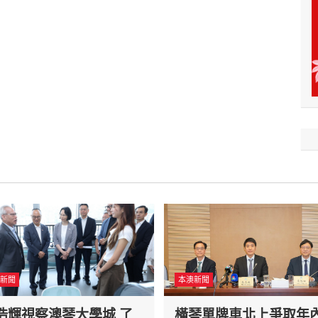
新聞
本澳新聞
浩輝視察澳琴大學城 了
橫琴單牌車北上爭取年