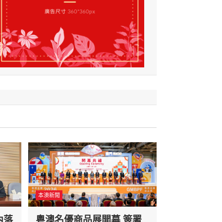
本澳新聞
內落
粵澳名優商品展開幕 簽署