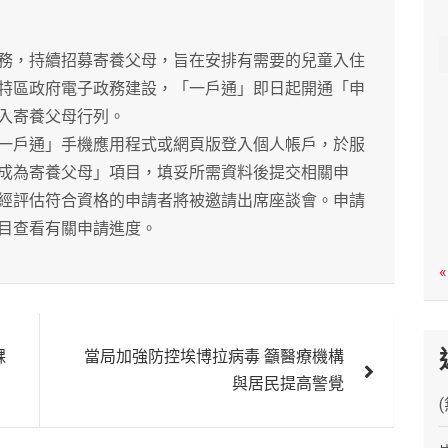
c
h
，持續招募寄養父母，旨在安排有需要的兒童入住
特區政府電子政務建設，「一戶通」即日起開通「申
入寄養父母行列。
戶通」手機應用程式或網頁版登入個人帳戶，於服
成為寄養父母」項目，填妥所需資料後提交相關申
經評估符合資格的申請者將被邀請出席座談會。申請
目查看有關申請進度。
«
髁
當局加強防控埃博拉病毒 籲醫療機構
與居民提高警覺