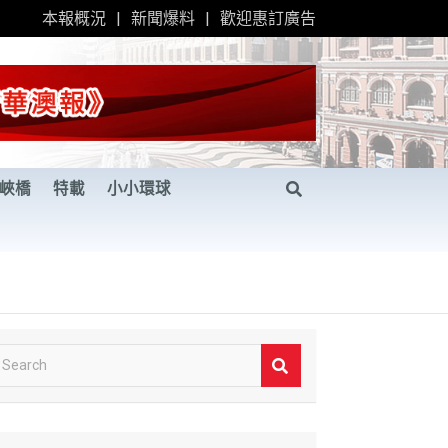
本報概況
新聞爆料
歡迎惠訂廣告
峽橋
特載
小小環球
S