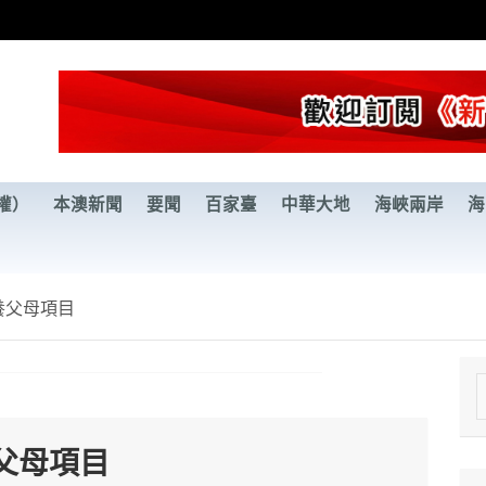
權）
本澳新聞
要聞
百家臺
中華大地
海峽兩岸
海
養父母項目
e
a
父母項目
r