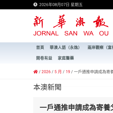
Skip
2026年08月07日 星期五
to
content
新華澳報
首頁
華澳人語（永逸）
兩岸觀察（富
開卷有益
家庭醫藥
2026
5 月
19
一戶通推申請成為寄
本澳新聞
一戶通推申請成為寄養