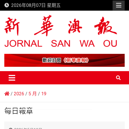
Skip
2026年08月07日 星期五
to
content
新華澳報
2026
5 月
19
每日報章