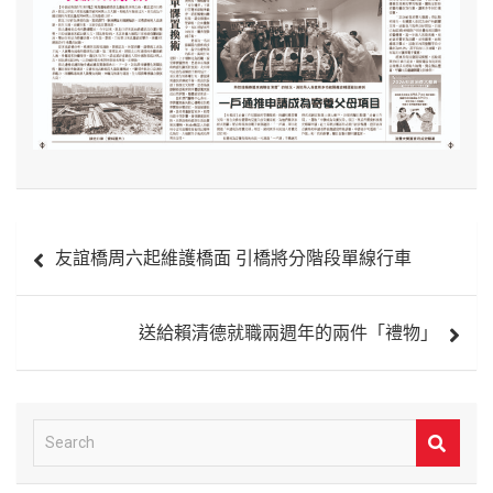
文
友誼橋周六起維護橋面 引橋將分階段單線行車
章
導
送給賴清德就職兩週年的兩件「禮物」
覽
S
e