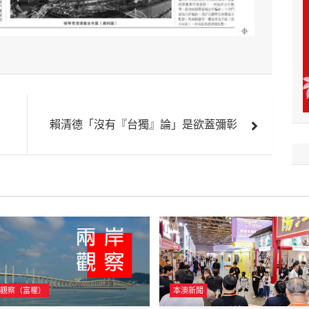
賴清德「沒有『台獨』論」是欲蓋彌彰
觀察（富權）
本澳新聞