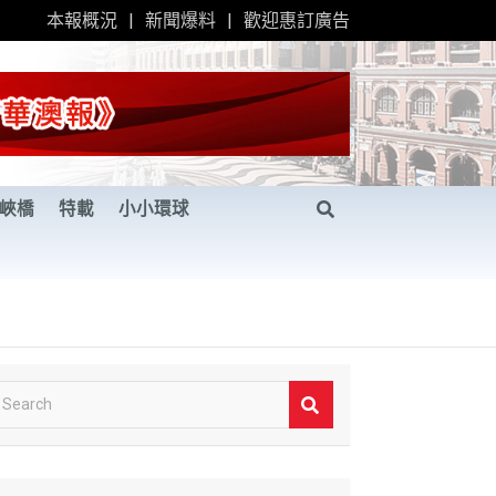
本報概況
新聞爆料
歡迎惠訂廣告
峽橋
特載
小小環球
S