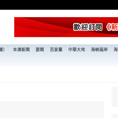
權）
本澳新聞
要聞
百家臺
中華大地
海峽兩岸
海
e
a
r