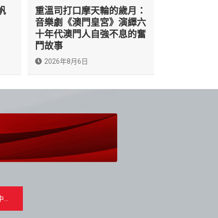
帆
重溫司打口摩天輪的歲月：
音樂劇《澳門皇宮》演繹六
十年代澳門人自強不息的奮
鬥故事
2026年8月6日