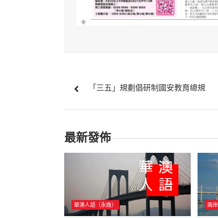
文
「三五」規劃倡研制國安教育總規
章
導
覽
最新發佈
華澳人語（永逸）
兩岸