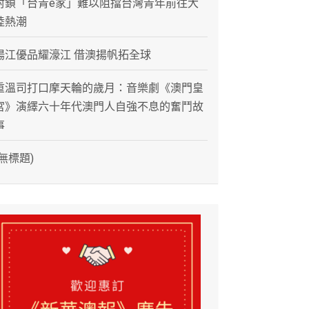
封鎖「台青e家」難以阻擋台灣青年前往大
陸熱潮
陽江優品耀濠江 借澳揚帆拓全球
重溫司打口摩天輪的歲月：音樂劇《澳門皇
宮》演繹六十年代澳門人自強不息的奮鬥故
事
(無標題)