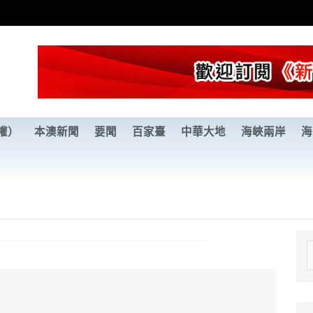
權）
本澳新聞
要聞
百家臺
中華大地
海峽兩岸
海
e
a
r