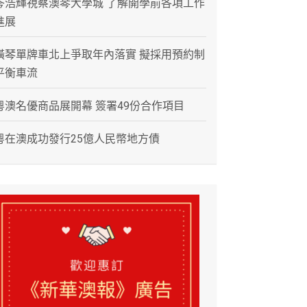
岑浩輝視察澳琴大學城 了解開學前各項工作
進展
橫琴單牌車北上爭取年內落實 擬採用預約制
平衡車流
粵澳名優商品展開幕 簽署49份合作項目
粵在澳成功發行25億人民幣地方債