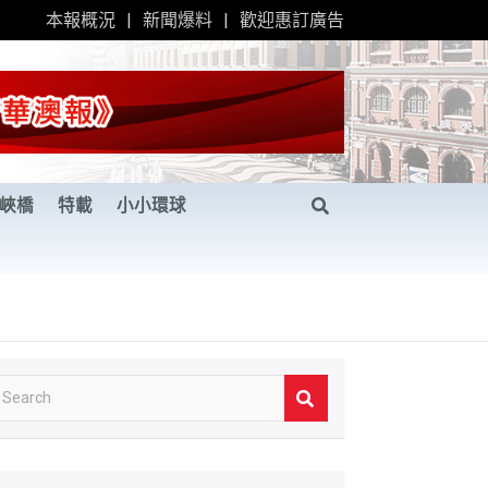
本報概況
新聞爆料
歡迎惠訂廣告
峽橋
特載
小小環球
S