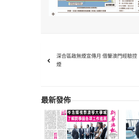
文
深合區啟無煙宣傳月 借鑒澳門經驗控
章
煙
導
覽
最新發佈