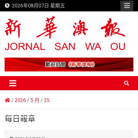
Skip
2026年08月07日 星期五
to
content
新華澳報
2026
5 月
25
每日報章