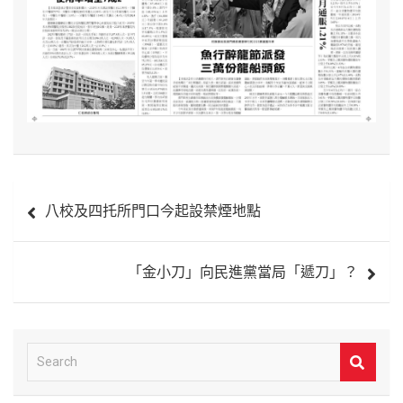
文
八校及四托所門口今起設禁煙地點
章
導
「金小刀」向民進黨當局「遞刀」？
覽
S
e