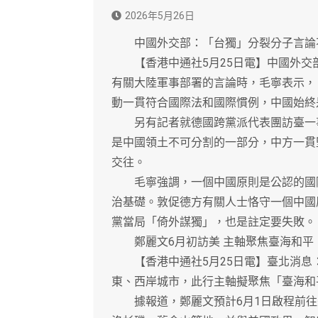
2026年5月26日
中國外交部：「台獨」分裂分子言論
【香港中通社5月25日電】中國外交部
有關大陸軍事部署的言論時，毛寧表示，
動一貫符合國際法和國際慣例，中國始終
另有記者就德國跨黨派代表團訪臺一事
是中國領土不可分割的一部分，中方一貫
交往。
毛寧強調，一個中國原則是公認的國際
治基礎。敦促德方有關人士恪守一個中國
黨當局「倚外謀獨」，也是註定要失敗。
鄭麗文6月初訪美 主軸聚焦臺海和平
【香港中通社5月25日電】臺北消息：
東、西岸城市，此行主軸擬聚焦「臺海和
據報道，鄭麗文預計6月1日啟程前往