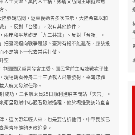
庫人士交流。黨內人士稱，鄭麗文訪問主軸擬聚焦
方。
陸參觀訪問，返臺後她曾多次表示，大陸希望以和
識」、反對「台獨」，沒有其他條件。
兩岸和平基礎是「九二共識」、反對「台獨」。
」把臺灣逼向戰爭邊緣。臺灣有錢不能亂花，應該投
而不是讓下一代去當兵打仗。
升空
：中國國民黨青發會主委、國民黨前主席連戰次子連
，現場觀看神舟二十三號載人飛船發射。臺灣媒體
載人航太發射任務。
成功，三名航太員25日順利進駐空間站「天宮」。
泉衛星發射中心觀看發射過程，他於場邊受訪時直言
，這次帶年輕人來，也是要告訴他們，中華民族已
臺灣青年能夠勇敢追夢。