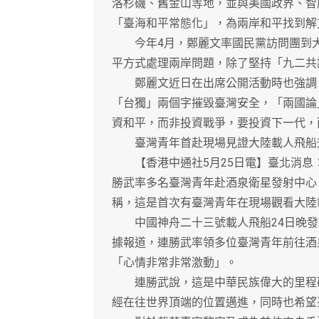
洛杉磯、舊金山等地，並與美國政界、智
「臺海和平常態化」，為兩岸和平找到解
今年4月，鄭麗文率國民黨訪問團到大
平方式處理兩岸問題，除了堅持「九二共
鄭麗文近日在出席公開活動時也強調，
「台獨」兩個字摧毀臺灣安全，「兩國論
資和平，而非投資戰爭，要投資下一代，
臺灣青年首赴現場見證大陸載人飛船
【香港中通社5月25日電】臺北消息
勝武率多名臺灣青年赴酒泉衛星發射中心
稱，這是首次有臺灣青年在現場觀看大陸
中國神舟二十三號載人飛船24日晚發射
據報道，連勝武率領多位臺灣青年前往酒
「心情非常非常激動」。
連勝武說，這是中華民族偉大的里程碑
經在往世界頂端的位置邁進，同時也希望