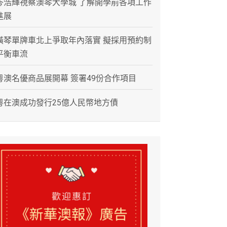
岑浩輝視察澳琴大學城 了解開學前各項工作
進展
橫琴單牌車北上爭取年內落實 擬採用預約制
平衡車流
粵澳名優商品展開幕 簽署49份合作項目
粵在澳成功發行25億人民幣地方債