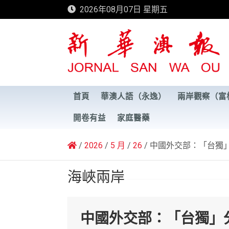
Skip
2026年08月07日 星期五
to
content
新華澳報
首頁
華澳人語（永逸）
兩岸觀察（富
開卷有益
家庭醫藥
2026
5 月
26
中國外交部：「台獨
海峽兩岸
中國外交部：「台獨」