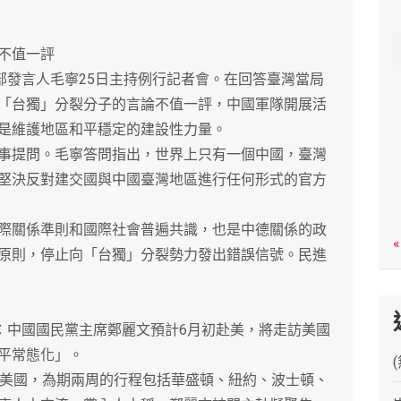
c
h
不值一評
發言人毛寧25日主持例行記者會。在回答臺灣當局
「台獨」分裂分子的言論不值一評，中國軍隊開展活
是維護地區和平穩定的建設性力量。
提問。毛寧答問指出，世界上只有一個中國，臺灣
堅決反對建交國與中國臺灣地區進行任何形式的官方
關係準則和國際社會普遍共識，也是中德關係的政
«
原則，停止向「台獨」分裂勢力發出錯誤信號。民進
中國國民黨主席鄭麗文預計6月初赴美，將走訪美國
平常態化」。
美國，為期兩周的行程包括華盛頓、紐約、波士頓、