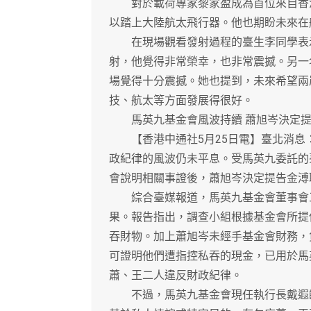
對於載荷專家黎家盈成為首位來自香港
以踏上大陸航太飛行器。他也期盼未來在
在現場觀看發射過程的臺生李同學表示
射，他覺得非常榮幸，也非常震撼。另一
場覺得十分震撼。她也提到，未來希望兩
技、航太等方面發展得很好。
馬英九基金會風波持續 蕭旭岑決定提
【香港中通社5月25日電】臺北消息
政紀律的風波仍未平息。受馬英九委託的
會說明相關事證後，蕭旭岑決定提告金溥
綜合臺媒報道，馬英九基金會董事會三
果。報告指出，調查小組根據基金會所提
吞財物。加上蕭旭岑未經手基金會財務，
可證明他們遭指控私吞的現金，已用於馬
蕭、王二人違反財政紀律。
不過，馬英九基金會現任執行長戴遐齡