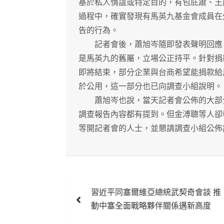
基於私人情誼或特定目的，有包庇蕭、王
過程中，確實發現有馬英九基金會成員在
告的行為。
記者會後，蕭旭岑隨即發表聲明回應，
是馬英九的舊屬，立場公正持平。針對捐
即將結束，部分企業與台商希望能捐款給
於公用，這一部分也已向調查小組說明。
蕭旭岑也說，當天記者會公佈的大部分
調查報告內容都有提到。但金溥聰等人卻
等開記者會的人士，並懇請調查小組公佈
文
習近平同塞爾維亞總統武契奇會談 推
章
動中塞全面戰略夥伴關係邁新高度
導