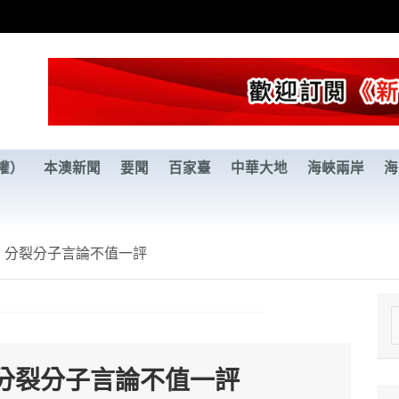
權）
本澳新聞
要聞
百家臺
中華大地
海峽兩岸
海
」分裂分子言論不值一評
e
a
分裂分子言論不值一評
r