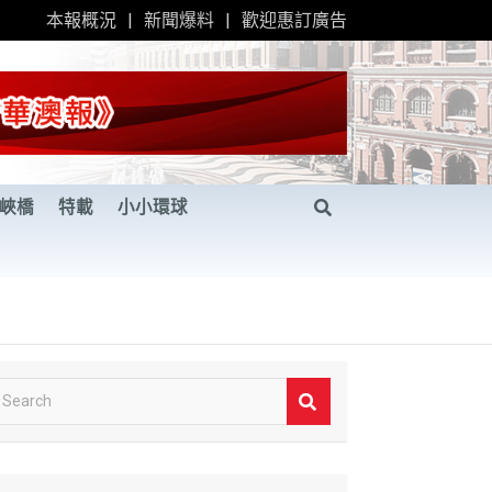
本報概況
新聞爆料
歡迎惠訂廣告
峽橋
特載
小小環球
S