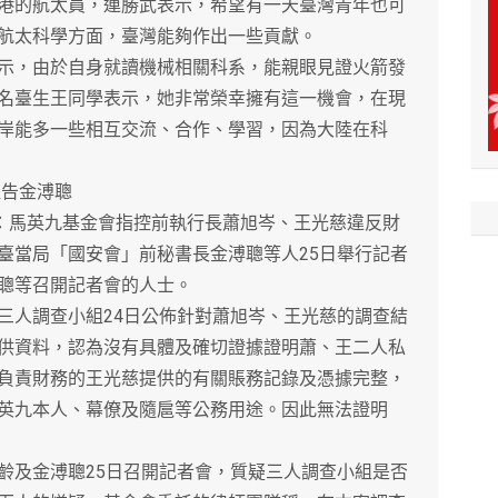
的航太員，連勝武表示，希望有一天臺灣青年也可
航太科學方面，臺灣能夠作出一些貢獻。
，由於自身就讀機械相關科系，能親眼見證火箭發
名臺生王同學表示，她非常榮幸擁有這一機會，在現
岸能多一些相互交流、合作、學習，因為大陸在科
告金溥聰
：馬英九基金會指控前執行長蕭旭岑、王光慈違反財
臺當局「國安會」前秘書長金溥聰等人25日舉行記者
聰等召開記者會的人士。
人調查小組24日公佈針對蕭旭岑、王光慈的調查結
供資料，認為沒有具體及確切證據證明蕭、王二人私
負責財務的王光慈提供的有關賬務記錄及憑據完整，
英九本人、幕僚及隨扈等公務用途。因此無法證明
及金溥聰25日召開記者會，質疑三人調查小組是否