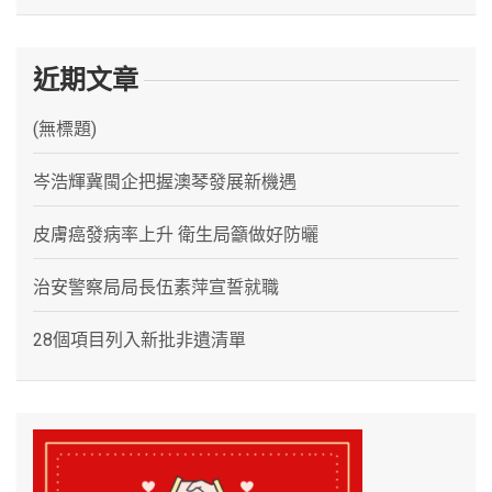
近期文章
(無標題)
岑浩輝冀閩企把握澳琴發展新機遇
皮膚癌發病率上升 衛生局籲做好防曬
治安警察局局長伍素萍宣誓就職
28個項目列入新批非遺清單