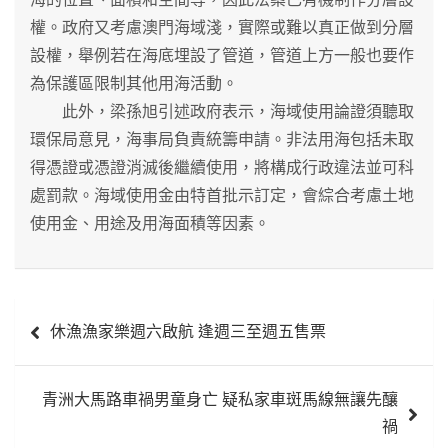
權。政府又考慮澳門海域淺，實際或難以真正做到分層
設權，舉例若在海底埋設了管道，管道上方一般也要作
為保護區限制其他用海活動。
此外，梁孫旭引述政府表示，海域使用論證須聽取
環保局意見，海事局負責統籌申請。非法用海包括未取
得憑證或憑證消滅後繼續使用，將構成行政違法並可科
處罰款。海域使用金由特首批示訂定，會綜合考慮土地
使用金、用途及用海面積等因素。
文
休漁漁家樂週六啟航 逢週三至週五售票
章
導
青洲大馬路車禍男童身亡 疑私家車斑馬線無讓先釀
覽
禍