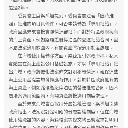
超過2年。
委員會主席梁孫旭提到，委員會關注若「臨時准
照」批准的項目具條件，可否申請轉為「專用批給」，
政府回應未來會按實際情況審批；而對於特區政府擁有
的海上資產，例如路環遊艇停泊區的營運批給合同，因
不屬法案適用範圍內，有關資產將按適用制度處理。
在海域使用權轉移方面，梁孫旭引述政府稱，私人
實體需在海上建設公用基礎設施，才以「專用批給」批
出海域，政府將優化法案條文訂明移轉情況，確保這些
海上公用基礎設施發揮應有作用。對於特區政府擁有的
海上資產，例如路環遊艇停泊區的營運批給合同，因不
屬法案適用範圍內，有關資產將按適用制度處理。
至於未來海域會否採用分層設權管理，梁孫旭引述
政府指出，法案沒訂定明確的分層設權制度，但在海域
使用權憑證的內容、海籍檔案等條文均已規定需訂明用
海的位置、面積和空間等，因此法案已有機制作分層設