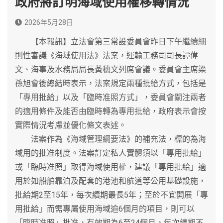
政府將訂明海域使用權移轉情況
2026年5月28日
【本報訊】立法會第三常設委員會昨日下午繼續細
則性審議《海域使用法》法案，運輸工務司司長譚偉
文、海事及水務局局長黃穗文列席會議。委員會主席梁
孫旭會後總結時表示，法案規定兩種批給方式，包括是
「專用批給」以及「臨時准照方式」，委員會關注兩者
的適用條件及能否由臨時轉為專用批給，政府表示會按
實際情況考慮並優化條文表述。
法案作為《海域管理綱要法》的補充法，標的為海
域用的批准制度。法案訂定私人實體須以「專用批給」
或「臨時准照」取得海域使用權，建議「專用批給」適
用於如船舶靠泊及配套的港池和航道等公用基礎設施，
批給期2至15年，每次續期最長5年；至於不宜開展「專
用批給」而需專屬使用海域逾6個月的項目，則可以
「臨時准照」批准，有效期為6至24個月，每次續期不