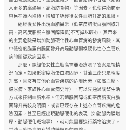
入更多的高熱量、高脂肪食物）等因素，也使得脂肪更
容易在體內堆積，增加了絕經後女性血脂升高的風險。
絕經後女性出現血脂異常（低密度脂蛋白膽固醇升
高、高密度脂蛋白膽固醇降低)不可掉以輕心，其帶來
的主要危險是增加動脈硬化性心血管病的發病風險，其
中低密度脂蛋白膽固醇升高是動脈粥樣硬化性心血管疾
病的關鍵致病因素。
那麼，絕經後女性血脂高需要治療嗎？答案是視情
況而定。如果低密度脂蛋白膽固醇、甘油三酯只是輕度
升高，且沒有其他心血管疾病的危險因素（如高血壓、
糖尿病、家族性心血管病史等），可以先通過調整生活
方式來控制血脂水準。但若總膽固醇或低密度脂蛋白膽
固醇升高較為明顯，或者已經存在上述心血管疾病的危
險因素，甚至已經出現動脈硬化的表現（如動脈內膜增
厚、動脈硬化斑塊等），就可能需要進行藥物治療了。
甘油三酯過高還有導致胰腺炎的風險。