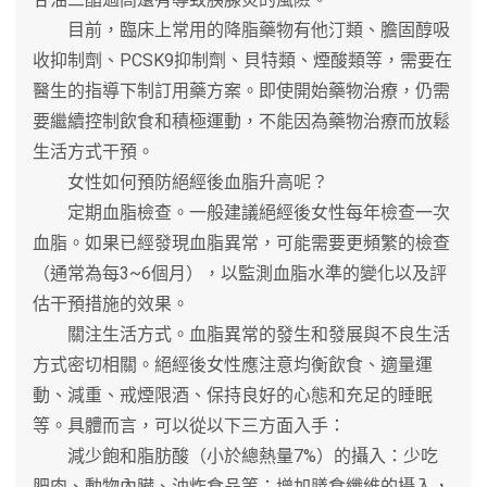
目前，臨床上常用的降脂藥物有他汀類、膽固醇吸
收抑制劑、PCSK9抑制劑、貝特類、煙酸類等，需要在
醫生的指導下制訂用藥方案。即使開始藥物治療，仍需
要繼續控制飲食和積極運動，不能因為藥物治療而放鬆
生活方式干預。
女性如何預防絕經後血脂升高呢？
定期血脂檢查。一般建議絕經後女性每年檢查一次
血脂。如果已經發現血脂異常，可能需要更頻繁的檢查
（通常為每3~6個月），以監測血脂水準的變化以及評
估干預措施的效果。
關注生活方式。血脂異常的發生和發展與不良生活
方式密切相關。絕經後女性應注意均衡飲食、適量運
動、減重、戒煙限酒、保持良好的心態和充足的睡眠
等。具體而言，可以從以下三方面入手：
減少飽和脂肪酸（小於總熱量7%）的攝入：少吃
肥肉、動物內臟、油炸食品等；增加膳食纖維的攝入，