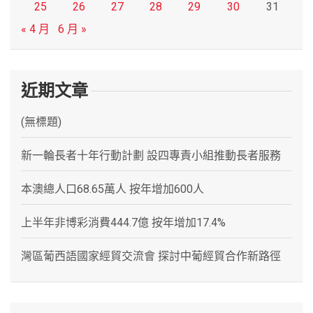
25
26
27
28
29
30
31
« 4 月
6 月 »
近期文章
(無標題)
新一輪長者十年行動計劃 設四專責小組推動長者服務
本澳總人口68.65萬人 按年增加600人
上半年非博彩消費444.7億 按年增加17.4%
灣區葡西語國家經貿交流會 探討中葡經貿合作新路徑