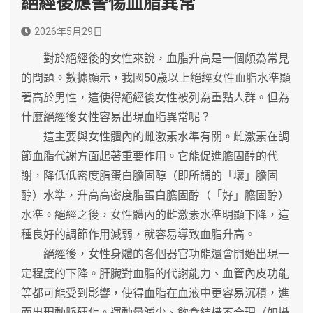
絕經後應警惕血脂異常
2026年5月29日
對於絕經後的女性來說，血脂升高是一個頗為常見
的問題。數據顯示，我國50歲以上絕經女性血脂水準顯
著高於男性，這使得絕經後女性被列為重點人群。但為
什麼絕經後女性容易出現血脂異常呢？
這主要與女性體內的雌激素水準有關。雌激素在調
節血脂代謝方面起著重要作用。它能促進膽固醇的代
謝，降低低密度脂蛋白膽固醇（即所謂的「壞」膽固
醇）水準，升高高密度脂蛋白膽固醇（「好」膽固醇）
水準。絕經之後，女性體內的雌激素水準明顯下降，這
種良好的調節作用減弱，就容易導致血脂升高。
絕經後，女性身體的各個器官功能還會開始出現一
定程度的下降。肝臟對血脂的代謝能力、血管內皮功能
等都可能受到影響，使得血脂在血液中更容易沉積，進
而出現動脈硬化。運動量減少、飲食結構不合理（如攝