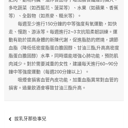
多吃蔬菜（如西藍花、菠菜等）、水果（如蘋果、香蕉
等）、全穀物（如燕麥、糙米等）。
每週至少進行150分鐘的中等強度有氧運動，如快
走、慢跑、游泳等。每週進行2~3次抗阻柔韌訓練。運
動有助於提高身體的新陳代謝，促進脂肪的燃燒，調節
血脂（降低低密度脂蛋白膽固醇、甘油三酯,升高高密度
脂蛋白膽固醇）水準，同時還能增強心肺功能，預防肌
肉減少。對於需要減重的女性，建議每天進行60~90分
鐘中等強度運動（每週200分鐘以上）。
吸煙會損害血管內皮功能，加重血脂異常對血管的
損害。過量飲酒會導致甘油三酯升高。
文
拔乳牙那些事兒
章