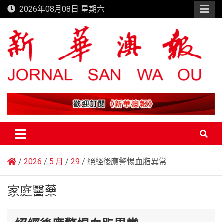
Skip
2026年08月08日 星期六
to
content
新華澳報
2026
5 月
29
絕經後應警惕血脂異常
家庭醫藥