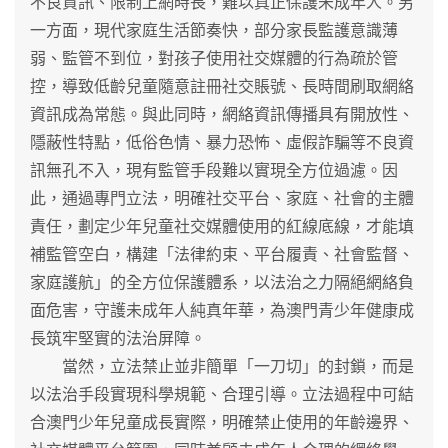
不良資訊、限制上網時長，難以真正保護未成年人。另
一方面，現代家庭生活節奏快，部分家長監護意識薄
弱、監管不到位，對孩子使用社交媒體的行為疏於管
控，導致低齡兒童隨意註冊社交賬號、長時間刷取網絡
資訊成為常態。與此同時，網絡資訊傳播具有開放性、
隱蔽性特點，低俗色情、暴力恐怖、虛假詐騙等不良資
訊無孔不入，現有監管手段難以實現全方位過濾。因
此，通過專門立法，明確社交平台、家庭、社會的主體
責任，劃定少年兒童社交媒體使用的紅線底線，才能填
補監管空白，構建「法律約束、平台履責、社會監督、
家庭護航」的全方位保護體系，以法治之力隔絕網絡負
面危害，守護未成年人純真年華，為澳門青少年健康成
長筑牢堅實的法治屏障。
當然，立法禁止並非簡單「一刀切」的封鎖，而是
以法治手段實現科學規範、合理引導。立法過程中可結
合澳門少年兒童成長實際，明確禁止使用的年齡邊界、