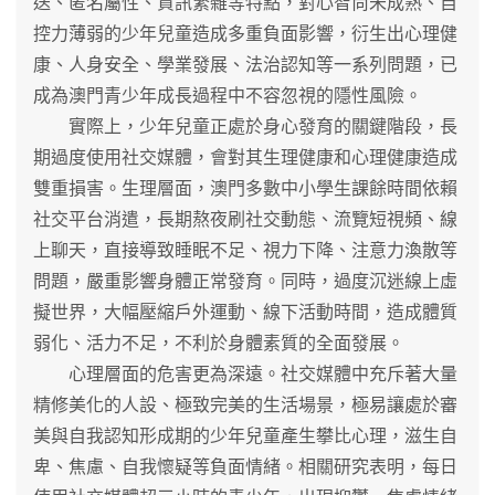
送、匿名屬性、資訊繁雜等特點，對心智尚未成熟、自
控力薄弱的少年兒童造成多重負面影響，衍生出心理健
康、人身安全、學業發展、法治認知等一系列問題，已
成為澳門青少年成長過程中不容忽視的隱性風險。
實際上，少年兒童正處於身心發育的關鍵階段，長
期過度使用社交媒體，會對其生理健康和心理健康造成
雙重損害。生理層面，澳門多數中小學生課餘時間依賴
社交平台消遣，長期熬夜刷社交動態、流覽短視頻、線
上聊天，直接導致睡眠不足、視力下降、注意力渙散等
問題，嚴重影響身體正常發育。同時，過度沉迷線上虛
擬世界，大幅壓縮戶外運動、線下活動時間，造成體質
弱化、活力不足，不利於身體素質的全面發展。
心理層面的危害更為深遠。社交媒體中充斥著大量
精修美化的人設、極致完美的生活場景，極易讓處於審
美與自我認知形成期的少年兒童產生攀比心理，滋生自
卑、焦慮、自我懷疑等負面情緒。相關研究表明，每日