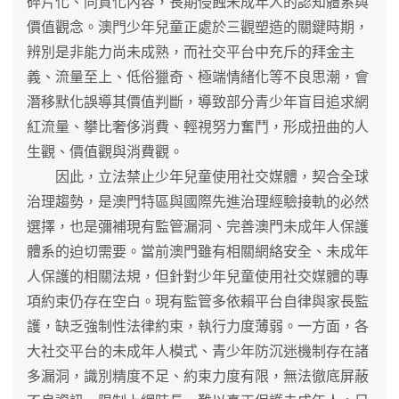
碎片化、同質化內容，長期侵蝕未成年人的認知體系與
價值觀念。澳門少年兒童正處於三觀塑造的關鍵時期，
辨別是非能力尚未成熟，而社交平台中充斥的拜金主
義、流量至上、低俗獵奇、極端情緒化等不良思潮，會
潛移默化誤導其價值判斷，導致部分青少年盲目追求網
紅流量、攀比奢侈消費、輕視努力奮鬥，形成扭曲的人
生觀、價值觀與消費觀。
因此，立法禁止少年兒童使用社交媒體，契合全球
治理趨勢，是澳門特區與國際先進治理經驗接軌的必然
選擇，也是彌補現有監管漏洞、完善澳門未成年人保護
體系的迫切需要。當前澳門雖有相關網絡安全、未成年
人保護的相關法規，但針對少年兒童使用社交媒體的專
項約束仍存在空白。現有監管多依賴平台自律與家長監
護，缺乏強制性法律約束，執行力度薄弱。一方面，各
大社交平台的未成年人模式、青少年防沉迷機制存在諸
多漏洞，識別精度不足、約束力度有限，無法徹底屏蔽