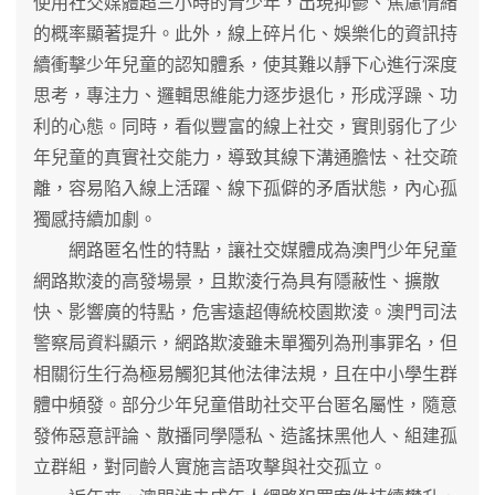
使用社交媒體超三小時的青少年，出現抑鬱、焦慮情緒
的概率顯著提升。此外，線上碎片化、娛樂化的資訊持
續衝擊少年兒童的認知體系，使其難以靜下心進行深度
思考，專注力、邏輯思維能力逐步退化，形成浮躁、功
利的心態。同時，看似豐富的線上社交，實則弱化了少
年兒童的真實社交能力，導致其線下溝通膽怯、社交疏
離，容易陷入線上活躍、線下孤僻的矛盾狀態，內心孤
獨感持續加劇。
網路匿名性的特點，讓社交媒體成為澳門少年兒童
網路欺淩的高發場景，且欺淩行為具有隱蔽性、擴散
快、影響廣的特點，危害遠超傳統校園欺淩。澳門司法
警察局資料顯示，網路欺淩雖未單獨列為刑事罪名，但
相關衍生行為極易觸犯其他法律法規，且在中小學生群
體中頻發。部分少年兒童借助社交平台匿名屬性，隨意
發佈惡意評論、散播同學隱私、造謠抹黑他人、組建孤
立群組，對同齡人實施言語攻擊與社交孤立。