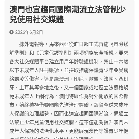
澳門也宜趨同國際潮流立法管制少
兒使用社交媒體
2026年6月2日
據外電報導，馬來西亞從昨日起正式實施《風險緩
解準則》和《兒童保護準則》兩項網絡安全新規，要求
各大社交媒體平台建立用戶年齡驗證機制，禁止十六歲
以下未成年人註冊賬號，並採取措施保護青少年免受網
絡霸淩等傷害。這是繼澳洲、印尼、歐盟、法國、西班
牙、土耳其等多地之後，又一個國家或地區立法嚴格規
範未成年人上網行為。澳門特區作為對外開放的國際都
市，始終積極借鑒國際先進治理經驗，跟隨全球未成年
人保護的治理趨勢，因而也適宜趨同國際潮流，通過立
法禁止少年兒童使用社交媒體。這不僅能夠提升澳門未
成年人保護的法治化水平，更能展現澳門守護青少年健