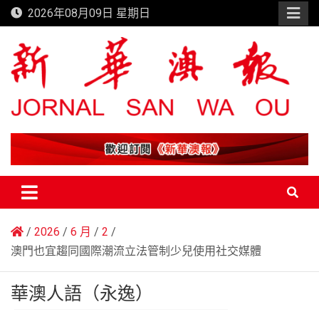
Skip
2026年08月09日 星期日
to
content
新華澳報
2026
6 月
2
澳門也宜趨同國際潮流立法管制少兒使用社交媒體
華澳人語（永逸）