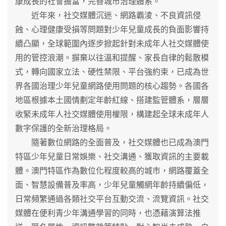
康成長的社會擔當，完善城市治理體系。
近年來，社交媒體沉迷、網路霸淩、不良資訊侵
蝕、心理健康受損等問題對少年兒童成長的負面影響持
續凸顯，全球範圍內逐步掀起針對未成年人社交媒體使
用的管控浪潮。摒棄以往溫和提醒、家長自律的鬆散模
式，轉向國家立法、硬性禁限、平台強約束，已成為世
界各國治理少年兒童網路使用問題的核心趨勢。各國各
地區根據本土國情劃定年齡紅線、搭建監管體系，層層
收緊未成年人社交媒體使用權限，構建起全球未成年人
數字保護的全新治理格局。
隨著數位網路的全面普及，社交媒體也已成為澳門
特區少年兒童日常娛樂、社交溝通、獲取資訊的主要載
體。澳門特區作為數位化程度較高的城市，網路覆蓋全
面、智慧設備普及率高，少年兒童觸網年齡持續偏低，
日常頻繁通過各類社交平台互動交流、流覽資訊。社交
媒體在便利青少年溝通學習的同時，也憑藉演算法推