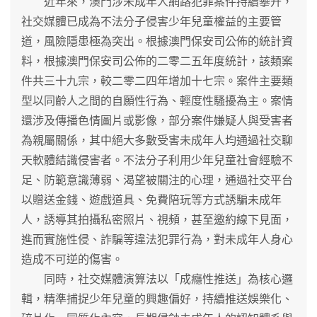
近年來，澳門涉未成年人網路犯罪案件持續攀升，
社交媒體已成為不法分子侵害少年兒童權益的主要管
道，風險隱患極為突出。根據澳門保安司公佈的統計資
料，根據澳門保安司公佈的二零二五年度統計，該類案
件共三十九宗，較二零二四年增加十七宗。案件主要類
型以同齡人之間的自願性行為、輕度性騷擾為主。案情
還涉及傳播色情圖片或影像，部分案件嫌疑人與受害者
為親屬關係，其中絕大多數受害未成年人均通過社交聊
天軟體結識侵害者。不法分子利用少年兒童社會經驗不
足、防範意識薄弱、渴望被關注的心理，通過社交平台
以贈送金錢、遊戲道具、免費陪玩等方式誘騙未成年
人，誘導其拍攝私密照片、視頻，甚至邀約線下見面，
進而實施性侵、詐騙等違法犯罪行為，對未成年人身心
造成不可逆的傷害。
同時，社交媒體演算法以「成癮性推送」為核心邏
輯，精準捕捉少年兒童的興趣偏好，持續推送娛樂化、