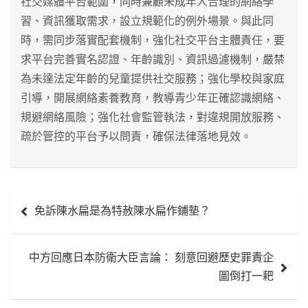
社交媒體平台範圍，同時兼顧未成年人合理的網絡學
習、資訊獲取需求，設立規範化的例外場景。與此同
時，需同步落實配套機制，強化社交平台主體責任，要
求平台完善實名認證、年齡識別、資訊過濾機制，嚴禁
為未達法定年齡的兒童提供社交服務；強化學校與家庭
引導，開展網絡素養教育，教導青少年正確認識網絡、
規避網絡風險；強化社會監管執法，對違規開放服務、
疏於管控的平台予以問責，確保法律落地見效。
文
免訴陳水扁是為特赦陳水扁作鋪墊？
章
導
中方回應日本防衛大臣言論： 刻意回避歷史罪責企
覽
圖倒打一耙