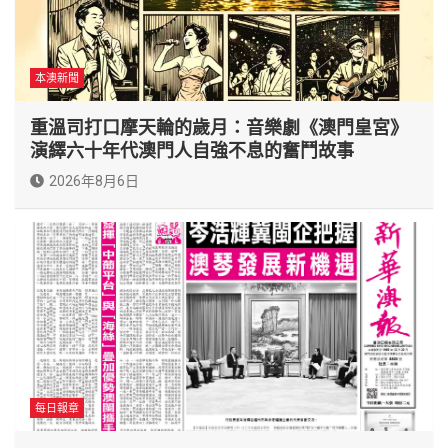
本澳新聞
重溫司打口摩天輪的歲月：音樂劇《澳門皇宮》
演繹六十年代澳門人自強不息的奮鬥故事
2026年8月6日
每日報章