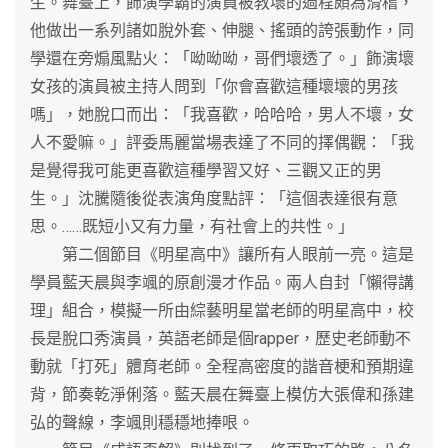
生。舞臺上，飾演學霸的演員被教壞的過程頗為滑稽，
他做出一系列諸如脫外套、伸腿、搖頭的誇張動作，同
學還在旁煽風點火：「呦呦呦，哥們壞透了。」飾演壞
女孩的演員被主持人問到「你會喜歡這種壞壞的男孩
嗎」，她脫口而出：「我喜歡，哈哈哈，男人不壞，女
人不愛嘛。」評委馬麗當場表達了不同的擇偶觀：「我
是覺得我可能更喜歡這種學習又好、三觀又正的男
生。」沈騰隨後從表演角度點評：「這個表達很有意
思。……既短小又有力量，有社會上的共性。」
第二個節目《明星高中》讓所有人眼前一亮。這是
學員藍天晨與李颯的原創漫才作品。兩人自封「懶得講
理」組合，模擬一所由綜藝明星當老師的明星高中，校
長是脫口秀演員，英語老師是個rapper，歷史老師動不
動就「打死」體育老師。全程高密度的諧音梗和預期違
背，節奏乾淨俐落。藍天晨在舞臺上模仿大張偉和孫建
弘的聲線，李颯則穩穩地捧哏。