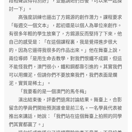
段相聲說得特別好」，並邀請她們日後「可以來一起探
討一下」。
高強度訓練也逼出了方錫源的創作潛力。課程要求
「每週交一個文本」，起初還是以個人為單位來創作。
有很多年輕的學生放棄了，方錫源反而堅持了下來，他
自己的感受是：「在這個課程裏，我是覺得進步很大
的，因為它逼得我很多的作品出來。」他在舞臺上說，
兩位導師「是用生命去教學，對我們恨鐵不成鋼，但這
不能怪我們，澳門很小，鐵和鋼都靠引進的。其實我們
可以用爛泥，但請你們不要放棄我們，我們表面是爛
泥，實質是稀土」。
「我要看的是一個澳門的馬冬梅」
演出結束後，評委們退席討論結果。舞臺上，合影
留念的學員們開始預測誰會是前三名。一名學員代表被
推出來講話，她說：「我們站在這個舞臺上拍照的同學
們其實都贏了。」