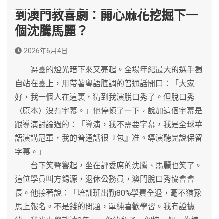
到澳門教喜劇：開心麻花挖掘下一
個沈騰馬麗？
2026年6月4日
舞臺的燈光暗下來又亮起。全場年紀最大的選手獨
自站在臺上，用帶著粵語腔調的普通話開口：「大家
好，我一個人在這裏，猜到我演脫口秀了。但脫口秀
（原本）沒有字幕。」他停頓了一下，說加這個字幕是
跟導演討論過的：「導演，我不需要字幕，我是全球華
語演講冠軍，我的普通話很『包』准。導演聽完說保留
字幕。」
台下笑聲響起，坐在評委席的沈騰、馬麗也笑了。
這位學員叫方錫源，退休公務員，澳門脫口秀協會會
長。他接著說：「培訓班出勤80%學費全退，毫不猶豫
馬上報名。不是錢的問題，單純喜歡學習。我有證據