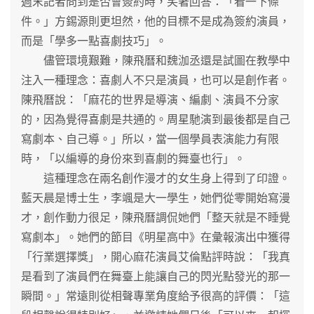
週末記者問到是否會簽約時，笑著回答：「看一下條
件。」方錫源則更坦然，他的目標不是成為簽約演員，
而是「學多一點喜劇技巧」。
儘管環境艱難，陳飛曆和魏泇丞還是試圖在教學中
注入一種理念：喜劇人不只是演員，也可以是創作者。
陳飛曆說：「麻花的世界是導演、編劇、演員不分家
的，因為覺得喜劇是共通的。周星馳演到最後都是自己
寫劇本、自己導。」所以，當一個學員表演能力有限
時，「以編導的身份來到喜劇的舞臺也行」。
這種理念在兩名創作漫才的女生身上得到了印證。
藍天晨是博士生，李颯是大一學生，她們從零開始寫漫
才，創作動力很足，陳飛曆調侃她們「整天就是不睡覺
寫劇本」。她們的節目《明星高中》在彙報演出中獲得
「行業選擇獎」，開心麻花演員艾倫點評時說：「我真
是看到了演員們在舞臺上能讓自己的閃光點發光的那一
瞬間。」常遠則從相聲專業角度給予很高的評價：「這