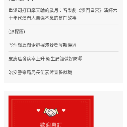
重溫司打口摩天輪的歲月：音樂劇《澳門皇宮》演繹六
十年代澳門人自強不息的奮鬥故事
(無標題)
岑浩輝冀閩企把握澳琴發展新機遇
皮膚癌發病率上升 衛生局籲做好防曬
治安警察局局長伍素萍宣誓就職