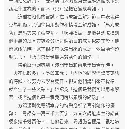
一刻她意識到：「要以澳門人的視角去理解這個故事應
該是什麼樣的，而不（只）是把它變成粵語。」
這種在地化的嘗試，在《成語歪解》節目中表現得
更為明顯。八個學員用動作和情境歪解成語，「馬到成
功」是馬雲來了就成功，「順藤摸瓜」是順著沈騰摸到
他手裏的瓜。方錫源分析這個節目的成功秘訣在於，他
們選成語時，選了很多可以演出來的成語，依靠動作超
越語言，「語言只是預期違背動作的鋪墊」。
陳飛曆也觀察到，澳門學員和內地學員合作時，
「火花比較多」。吳麗真說：「內地的同學們講廣東話
的時候，很努力去學習發音，但是他們講出來不標準，
就產生了一些笑點。」她認為「這個是我們可以用來學
習，或者這個也是一種我們可以累積的經驗」。
方錫源則從粵語本身的特點分析了喜劇創作的優
勢：「粵語有一萬三千六百字，九音六調能產生的諧音
梗多幾千幾萬倍。」在他看來，粵語諧音梗是「很地道