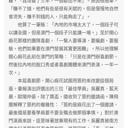
難，「我培養了三年，一個都出不來」。原因很簡單，
「賺不了錢，他們有些是很有天賦的，但是慢慢地自然
會流失，賺不到錢的人，只能夠走了」。
他算了一筆賬：「內地的市場太大了，一個段子可
以講全國，但是澳門一個段子只能講一場。」至於開心
麻花那樣的團隊喜劇，「一幫人要導演，要編劇，要服
裝，他們如果要在澳門發展其實更困難」。所以他理解
開心麻花此前在澳門的策略：「只是在澳門辦喜劇節，
然後拉內地的脫口秀或者喜劇團體來澳門表演，一年一
次。」
本屆喜劇節，開心麻花試圖用簽約來改變這個局
面。彙報演出評選出的三位「最佳學員」吳麗真、藍天
晨、歐陽仲豪，除了獎盃，還收到了簽約邀請函。陳飛
曆解釋了簽約的複雜性：「簽約是麻花出了一個邀請，
最後還是要看學員要不要全職去做那個事情。」對於澳
門演員來說，這意味著放棄現有的工作。吳麗真被南方