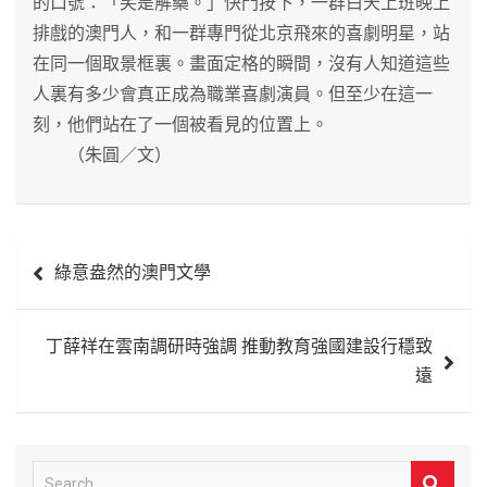
的口號：「笑是解藥。」快門按下，一群白天上班晚上
排戲的澳門人，和一群專門從北京飛來的喜劇明星，站
在同一個取景框裏。畫面定格的瞬間，沒有人知道這些
人裏有多少會真正成為職業喜劇演員。但至少在這一
刻，他們站在了一個被看見的位置上。
（朱圓／文）
文
綠意盎然的澳門文學
章
導
丁薛祥在雲南調研時強調 推動教育強國建設行穩致
覽
遠
S