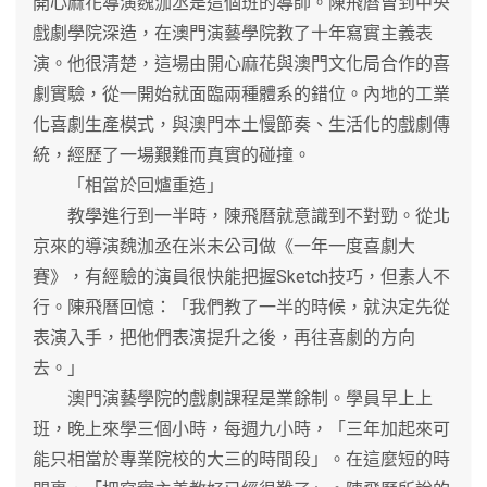
開心麻花導演魏泇丞是這個班的導師。陳飛曆曾到中央
戲劇學院深造，在澳門演藝學院教了十年寫實主義表
演。他很清楚，這場由開心麻花與澳門文化局合作的喜
劇實驗，從一開始就面臨兩種體系的錯位。內地的工業
化喜劇生產模式，與澳門本土慢節奏、生活化的戲劇傳
統，經歷了一場艱難而真實的碰撞。
「相當於回爐重造」
教學進行到一半時，陳飛曆就意識到不對勁。從北
京來的導演魏泇丞在米未公司做《一年一度喜劇大
賽》，有經驗的演員很快能把握Sketch技巧，但素人不
行。陳飛曆回憶：「我們教了一半的時候，就決定先從
表演入手，把他們表演提升之後，再往喜劇的方向
去。」
澳門演藝學院的戲劇課程是業餘制。學員早上上
班，晚上來學三個小時，每週九小時，「三年加起來可
能只相當於專業院校的大三的時間段」。在這麼短的時