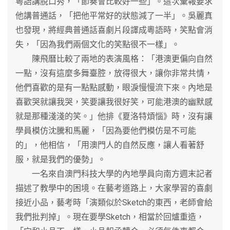
粵語講脫口秀，「節奏會比較好一些」。這次彙報要求
他講普通話，「把他平常好的狀態減了一半」。吳麗真
也發現，將經典普通話喜劇片段譯成粵語時，笑點會消
失，「因為我們兩個文化的笑點很不一樣」。
陳飛曆比較了兩地的表演風格：「港澳更偏向自然
一點，沒有這麼多舞臺腔，放得很大，讓你非常共情，
他們喜歡的是有一點點感動，眼淚慢慢流下來。內地是
喜歡哭就讓我哭，笑要讓我很好笑，可能港澳的幽默感
就是那種淺淺的笑。」他排《夏洛特煩惱》時，沒有讓
學員模仿沈騰和馬麗，「因為要他們模仿是不可能
的」，他相信，「用澳門人的自然反應，讓人看著舒
服，就是我們的優勢」。
一名來自澳門科技大學的內地學員向南方週末記者
描述了教學中的困境。在藝考道路上，大家學習的喜劇
接近小品，藝考時「演類似於Sketch的東西，老師會給
我們批判掉」。現在要學Sketch，相當於回爐重造，