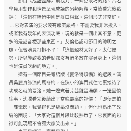
節目《成語歪解》則找到了一條更取巧的路。八名
學員用動作和情景呈現成語的另類解釋。常遠看完後點
評：「這個在咱們中國是群口相聲。這個形式非常好。
……它對表演的要求沒有那麼嚴格，不需要我非常投入，
或者我有幾年的表演功底，玩的就是一個出其不意，更
多的是諧音梗那些東西。」艾倫也認可節目的聰明之
處，但替演員打抱不平：「這個題材太好了，太佔優
勢，所以導致我的看點都沒有過多放在演員身上，這個
也是演員吃虧的地方。」
還有一個節目是粵語版《夏洛特煩惱》的選段。演
員吳麗真飾演的馬冬梅，在狹小的澳門式住宅裏接待了
功成名就的夏洛。她一邊煮著芫茜雞蛋湯麵，一邊回憶
往事。沈騰看完後給出了當晚最高的評價：「即便是拍
一部電影，我覺得也是絲毫沒問題。」但他也點出了改
編的困境：「大家對這個片段比較熟悉了，它裏面的包
袱可能現場不會讓大家笑出來。」