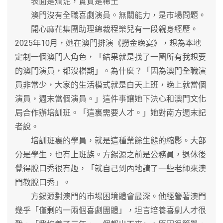
表面是爛泥，實質是稀土
澳門沒有全職喜劇演員。無關能力，是市場問題。
開心麻花集團助理總裁程樂兒有一段親身經歷。
2025年10月，她在澳門排演《撈金晚宴》，想為本地
定制一個澳門人角色，「結果就是找了一圈所有我想要
的澳門演員，都沒檔期」。為什麼？「因為澳門全職演
員非常少，大家的生活模式就是白天上班，晚上就當個
演員，週末當個演員。」這件事讓她下決心和澳門文化
局合作辦培訓班。「這裏需要人才。」她對南方週末記
者說。
培訓班裏的學員，就是這種業餘生態的縮影。大部
分是學生，也有上班族。方錫源之前是公務員，退休後
覺得脫口秀很有趣，「就自己到內地請了一些老師來澳
門教脫口秀」。
方錫源對澳門的市場困境體會最深。他經營著澳門
幾乎「僅剩的一兩個喜劇團體」，坦言培養喜劇人才很