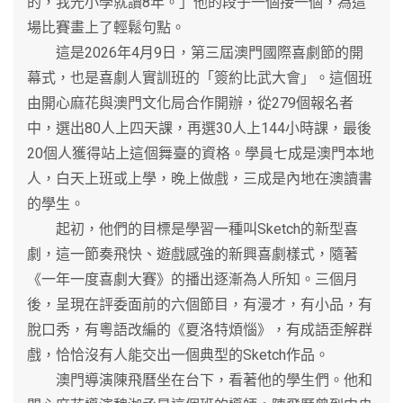
的，我光小學就讀8年。」他的段子一個接一個，為這
場比賽畫上了輕鬆句點。
這是2026年4月9日，第三屆澳門國際喜劇節的開
幕式，也是喜劇人實訓班的「簽約比武大會」。這個班
由開心麻花與澳門文化局合作開辦，從279個報名者
中，選出80人上四天課，再選30人上144小時課，最後
20個人獲得站上這個舞臺的資格。學員七成是澳門本地
人，白天上班或上學，晚上做戲，三成是內地在澳讀書
的學生。
起初，他們的目標是學習一種叫Sketch的新型喜
劇，這一節奏飛快、遊戲感強的新興喜劇樣式，隨著
《一年一度喜劇大賽》的播出逐漸為人所知。三個月
後，呈現在評委面前的六個節目，有漫才，有小品，有
脫口秀，有粵語改編的《夏洛特煩惱》，有成語歪解群
戲，恰恰沒有人能交出一個典型的Sketch作品。
澳門導演陳飛曆坐在台下，看著他的學生們。他和