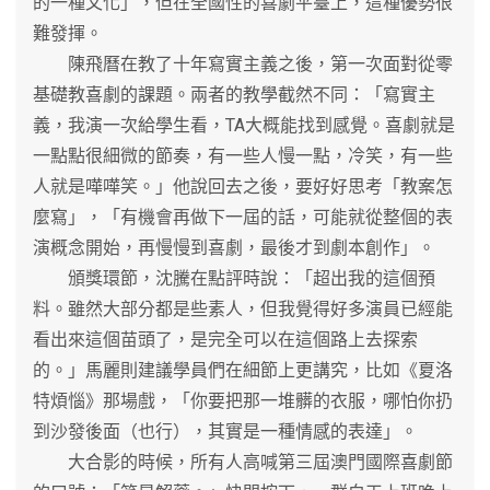
的一種文化」，但在全國性的喜劇平臺上，這種優勢很
難發揮。
陳飛曆在教了十年寫實主義之後，第一次面對從零
基礎教喜劇的課題。兩者的教學截然不同：「寫實主
義，我演一次給學生看，TA大概能找到感覺。喜劇就是
一點點很細微的節奏，有一些人慢一點，冷笑，有一些
人就是嘩嘩笑。」他說回去之後，要好好思考「教案怎
麼寫」，「有機會再做下一屆的話，可能就從整個的表
演概念開始，再慢慢到喜劇，最後才到劇本創作」。
頒獎環節，沈騰在點評時說：「超出我的這個預
料。雖然大部分都是些素人，但我覺得好多演員已經能
看出來這個苗頭了，是完全可以在這個路上去探索
的。」馬麗則建議學員們在細節上更講究，比如《夏洛
特煩惱》那場戲，「你要把那一堆髒的衣服，哪怕你扔
到沙發後面（也行），其實是一種情感的表達」。
大合影的時候，所有人高喊第三屆澳門國際喜劇節