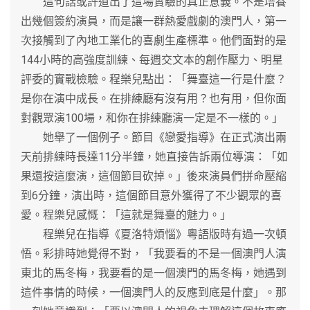
這句話或許道出了這場實驗的真正意義。不是培養
出幾個簽約演員，而是讓一群熱愛戲劇的澳門人，第一
次接觸到了內地工業化的喜劇生產標準。他們面對的是
144小時的高強度訓練、每週交文本的創作壓力、明星
評委的實戰檢驗。程樂兒點出：「舞臺這一行是什麼？
是你在演中成長。在排練廳有沒有用？也有用，但你面
對觀眾演100場，和你在排練廳演一定是不一樣的。」
她舉了一個例子。節目《戀愛指導》在正式演出兩
天前排練時長達11分半鐘，她直接告訴兩位導演：「如
果還按這麼演，這個節目砍掉。」後來演員們拼命壓縮
到6分鐘，演出時，這個節目意外獲得了不少觀眾的喜
愛。程樂兒感慨：「這就是舞臺的魅力。」
程樂兒在指導《夏洛特煩惱》粵語版時有過一次頓
悟。彩排時她覺得不對，「我要看的不是一個澳門人演
東北的馬冬梅，我要看的是一個澳門的馬冬梅，她遇到
這件事情的時候，一個澳門人的反應到底是什麼」。那