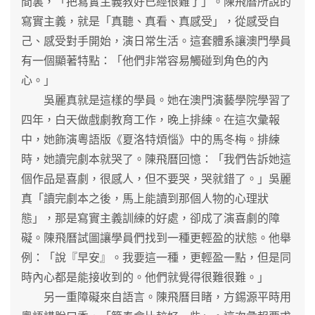
間裏，「把寫實主義教好已經很難了」。陳飛曆所說的
寫實主義，就是「真聽、真看、真感受」，從感受自
己、感受對手開始，演日常生活。這套體系讓澳門學員
有一個顯著特點：「他們非常容易觸碰到角色的內
心。」
吳麗真就是這樣的學員。她在澳門演藝學院學習了
四年，白天做戲劇教育工作，晚上排練。在這次彙報
中，她飾演粵語版《夏洛特煩惱》中的馬冬梅。排練
時，她讀完劇本就哭了。陳飛曆回憶：「我們告訴她這
個作品是喜劇，很感人，但不要哭，哭就錯了。」吳麗
真「讀完劇本之後，馬上能讀到那個人物的心理狀
態」，那是寫實主義訓練的好處，卻成了演喜劇的障
礙。陳飛曆試圖讓學員們找到一種更輕盈的狀態。他舉
例：「說『早安』。我要這一種，更輕盈一點，但是同
時內心都是能接收到的。他們就覺得很難很難。」
另一重障礙來自語言。陳飛曆目睹，方錫源平時用