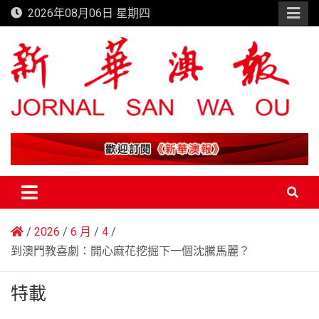
Skip
2026年08月06日 星期四
to
content
新華澳報
2026
6 月
4
到澳門教喜劇：開心麻花挖掘下一個沈騰馬麗？
特載