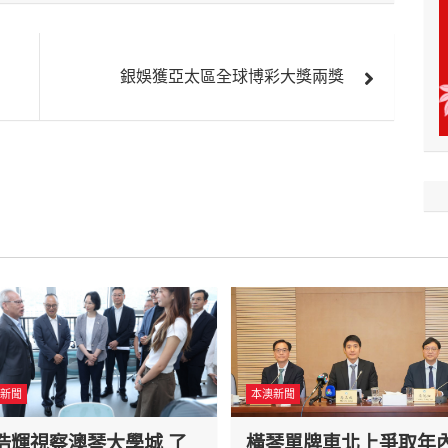
銀娛獲亞太區全球博彩大獎兩獎
新聞
本澳新聞
浩輝視察澳琴大學城 了
橫琴單牌車北上爭取年