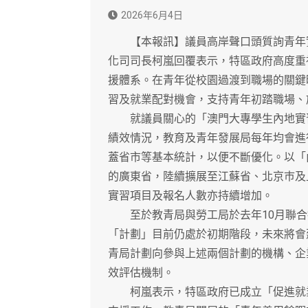
2026年6月4日
【本報訊】議員高岸聲口頭質詢青年實
化司司長柯嵐回覆表示，特區政府高度重
援體系。在青年從校園過渡到職場的關鍵
習及就業配對機會，支持青年初踏職場、
就議員關心的「澳門大專學生內地實習
績效情況，教育及青年發展局每年均會進
蓋省市等基本統計，以便不斷優化。以「
的廣東省，陸續擴展至江蘇省、北京巿及上海
實習項目及報名人數亦持續增加。
至於教青局與勞工局於去年10月聯合
「計劃」目前仍處於初期階段，未來將會
青局計劃向參與上述兩個計劃的機構、企
效評估機制。
柯嵐表示，特區政府已成立「促進就業