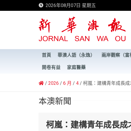
Skip
2026年08月07日 星期五
to
content
新華澳報
首頁
華澳人語（永逸）
兩岸觀察（富
開卷有益
家庭醫藥
2026
6 月
4
柯嵐：建構青年成長成
本澳新聞
柯嵐：建構青年成長成