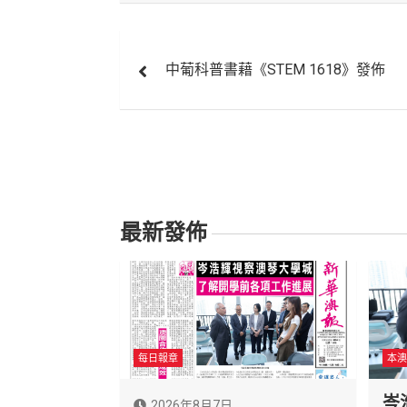
文
中葡科普書藉《STEM 1618》發佈
章
導
覽
最新發佈
每日報章
本澳
岑
2026年8月7日