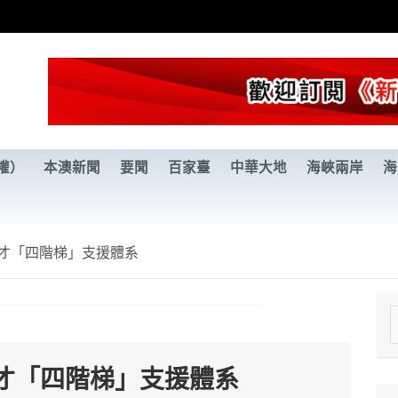
權）
本澳新聞
要聞
百家臺
中華大地
海峽兩岸
海
才「四階梯」支援體系
e
a
才「四階梯」支援體系
r