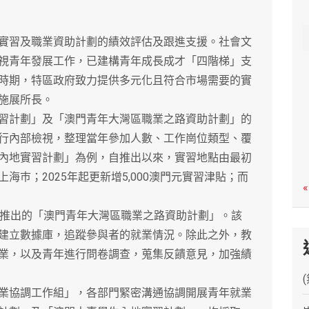
c
h
習及職業資助計劃的績效評估及跟進支援。社會文
視青年發展工作，已建構青年成長成才「四階梯」支
時期，特區政府致力提供多元化且符合市場需要的實
施展所長。
計劃」及「澳門青年大灣區職業之路資助計劃」的
行內部檢視，整理當年參加人數、工作崗位類型、覆
內地實習計劃」為例，自推出以來，實習地點由最初
巿；2025年起更新增5,000澳門元實習津貼；而
«
推出的「澳門青年大灣區職業之路資助計劃」。該
建立數據庫，追蹤參與者的就業情況。除此之外，教
業，以及青年進行問卷調查，蒐集反饋意見，加強績
協調工作組」，各部門緊密溝通協調開展青年就業