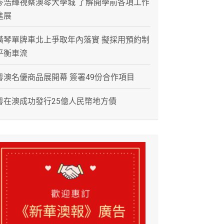
岑浩輝視察澳琴大學城 了解開學前各項工作
進展
橫琴單牌車北上爭取年內落實 擬採用預約制
平衡車流
粵澳名優商品展開幕 簽署49份合作項目
粵在澳成功發行25億人民幣地方債