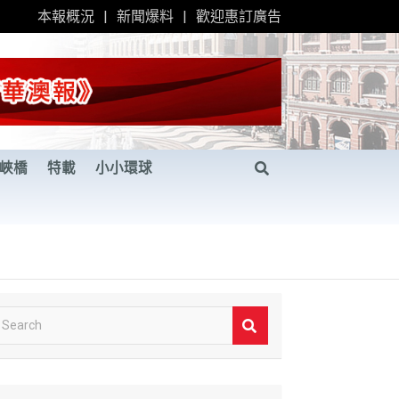
本報概況
新聞爆料
歡迎惠訂廣告
峽橋
特載
小小環球
S