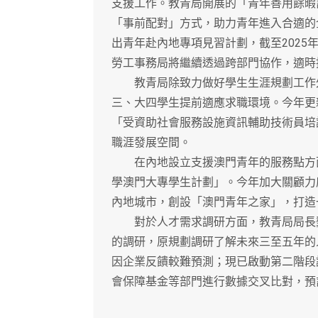
支援工作。教青局開展的「青年善用餘暇
「事前配對」方式，助力青年進入合適的
出青年赴內地專項見習計劃，截至2025
勞工事務局將繼續透過跨部門協作，適時
教青局除致力做好學生生涯規劃工作外
三、大四學生提前適應求職環境。今年更
「受資助社會服務設施資訊輔助技術員培
職涯發展空間。
在內地設立支援澳門青年的服務點方面，教
學澳門大專學生計劃」。今年加大關顧力
內地城市，創設「澳門青年之家」，打造
對於人才需求調研方面，教青局局長龔
的調研，原規劃調研了解未來三至五年的
因企業反饋較難預測；現已啟動第二階段
會保障基金等部門進行數據交叉比對，預