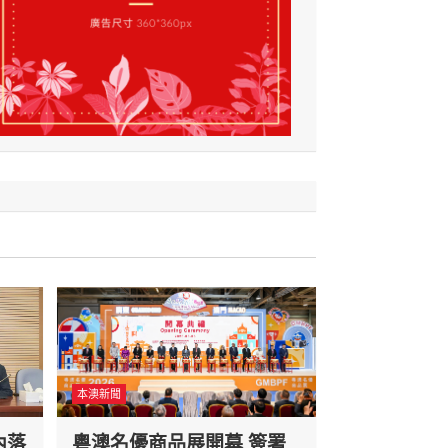
本澳新聞
內落
粵澳名優商品展開幕 簽署