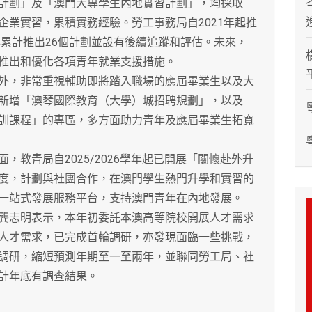
計劃」及「澳門大專學生內地實習計劃」，均採取
企業實習，累積實務經驗。勞工事務局自2021年起推
年累計推出26個計劃並設有後續追蹤和評估。未來，
推出和優化各項青年就業支援措施。
，非常重視輔助即將踏入職場的應屆畢業生以及大
新增「澳琴國際教育（大學）城招聘規劃」，以及
訓課程」的專區，多方面助力青年及應屆畢業生拓寬
青局自2025/2026學年起已開展「關懷赴外升
度，計劃與社團合作，在澳門學生熱門升學和實習的
一站式發展服務平台，支持澳門青年在內地發展。
志明表示，本年初委託本澳高等院校開展人才需求
人才需求，已完成首輪調研，亦發現面臨一些挑戰，
調研，縮短預測年期至一至兩年，並聯同勞工局、社
計年底有調查結果。