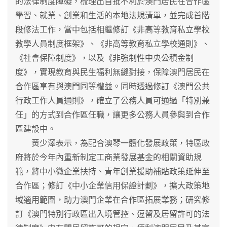
的法律制度障礙，梳理出首批不利於澳門居民在合作區
學習、就業、創業和生活的本地法規清單，並完成首階
段修法工作，當中包括相繼修訂《非高等教育私立學校
教學人員制度框架》、《非高等教育私立學校通則》、
《社會保障制度》，以及《非強制性中央公積金制
度》，實現教育與民生福利無縫對接，保障澳門居民在
合作區享有與澳門同等權益。同時透過修訂《澳門公共
行政工作人員通則》，確立了公務人員可通過「特別兼
任」的方式到合作區任職，讓更多公務人員參與到合作
區建設中。
黃少澤表示，為配合澳琴一體化發展政策，特區政
府將於今年內重新制定工商業發展基金的相關資助規
範，將中小微企業扶持、青年創業援助補貼政策延伸至
合作區；修訂《中小企業信用保證計劃》，擴大政策地
域適用範圍，助力澳門企業在合作區拓展業務；研究修
訂《澳門特別行政區出入境管控、逗留及居留許可的法