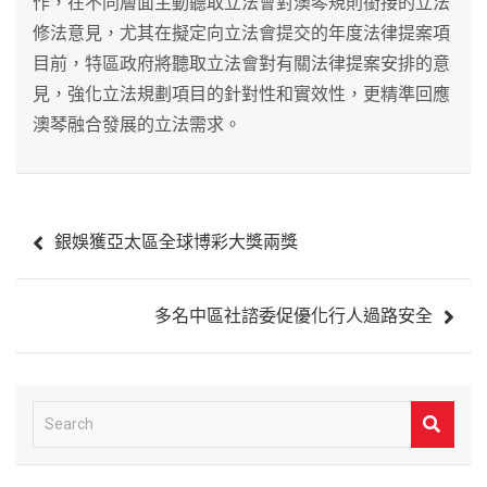
作，在不同層面主動聽取立法會對澳琴規則銜接的立法
修法意見，尤其在擬定向立法會提交的年度法律提案項
目前，特區政府將聽取立法會對有關法律提案安排的意
見，強化立法規劃項目的針對性和實效性，更精準回應
澳琴融合發展的立法需求。
文
銀娛獲亞太區全球博彩大獎兩獎
章
導
多名中區社諮委促優化行人過路安全
覽
S
e
a