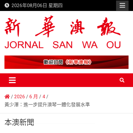
Skip
2026年08月06日 星期四
to
content
新華澳報
2026
6 月
4
黃少澤：進一步提升澳琴一體化發展水準
本澳新聞