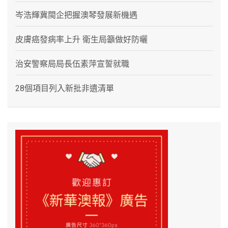
岑浩輝冀閩企把握澳琴發展新機遇
皮膚癌發病率上升 衛生局籲做好防曬
治安警察局局長伍素萍宣誓就職
28個項目列入新批非遺清單