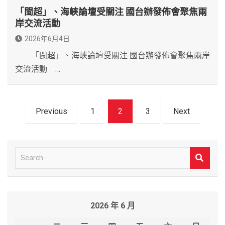
「閩超」、海峽論壇受關注 國台辦發佈會聚焦兩
岸交流活動
2026年6月4日
「閩超」、海峽論壇受關注 國台辦發佈會聚焦兩岸
交流活動 …
文
Previous
1
2
3
Next
章
導
覽
S
e
a
r
2026 年 6 月
c
h