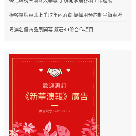
岑浩輝視察澳琴大學城 了解開學前各項工作進展
橫琴單牌車北上爭取年內落實 擬採用預約制平衡車流
粵澳名優商品展開幕 簽署49份合作項目