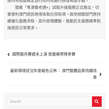
按內地相關規定自行向內地銀行辦理有關手續。
隨着「粵澳養老通+」試點升級服務正式推出，切
實便利澳門居民跨境收取社保款項。兩地相關部門將持
續優化服務流程、提升辦理體驗，推動民生服務精準對
接居民日常需求。
文
國際龍舟賽週末上演 首邀橫琴隊參賽
章
導
最新環境狀況年度報告公佈： 澳門整體品質持續改
覽
善
S
e