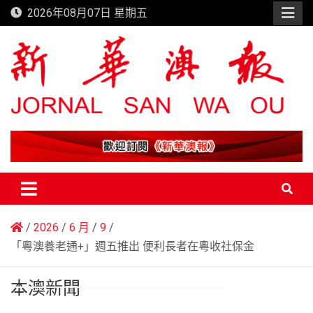
Skip
2026年08月07日 星期五
to
content
新華澳報
2026
6 月
9
「粵澳養老通+」週五推出 便利長者在粵收社保金
本澳新聞