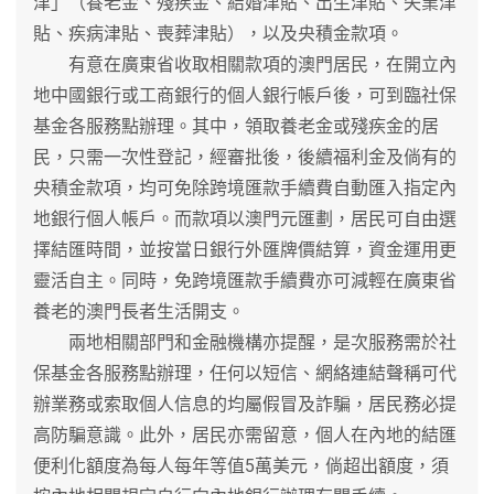
津」（養老金、殘疾金、結婚津貼、出生津貼、失業津
貼、疾病津貼、喪葬津貼），以及央積金款項。
有意在廣東省收取相關款項的澳門居民，在開立內
地中國銀行或工商銀行的個人銀行帳戶後，可到臨社保
基金各服務點辦理。其中，領取養老金或殘疾金的居
民，只需一次性登記，經審批後，後續福利金及倘有的
央積金款項，均可免除跨境匯款手續費自動匯入指定內
地銀行個人帳戶。而款項以澳門元匯劃，居民可自由選
擇結匯時間，並按當日銀行外匯牌價結算，資金運用更
靈活自主。同時，免跨境匯款手續費亦可減輕在廣東省
養老的澳門長者生活開支。
兩地相關部門和金融機構亦提醒，是次服務需於社
保基金各服務點辦理，任何以短信、網絡連結聲稱可代
辦業務或索取個人信息的均屬假冒及詐騙，居民務必提
高防騙意識。此外，居民亦需留意，個人在內地的結匯
便利化額度為每人每年等值5萬美元，倘超出額度，須