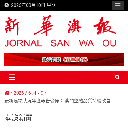
Skip
2026年08月10日 星期一
to
content
新華澳報
2026
6 月
9
最新環境狀況年度報告公佈： 澳門整體品質持續改善
本澳新聞