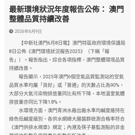
最新環境狀況年度報告公佈： 澳門
整體品質持續改善
2026年6月9日
【中新社澳門6月8日電】澳門特區政府環境保護局
8日公佈《澳門環境狀況報告2025》（下稱「報
告」）。報告指出，綜合各項指標，澳門整體環境品質
持續改善。
報告顯示，2025年澳門6個空氣品質監測站的空氣
品質水準均屬「良好」或「普通」的天數占比為90%，
大部分大氣污染物排放量同比有所下降，本地溫室氣體
排放量亦同比下降1.8%。
水環境方面，澳門青洲水廠出廠水準均鹹度維持在
綠色低鹹度級別，各供水網總大腸菌群檢測合格率符合
《澳門供排水規章》規定；內港及筷子基監測點的非金