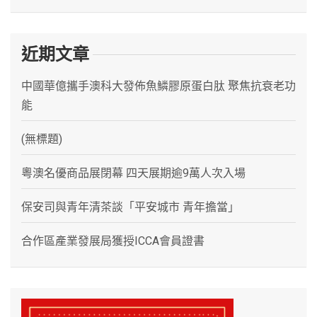
近期文章
中國華億攜手澳科大發佈魚鱗膠原蛋白肽 聚焦抗衰老功
能
(無標題)
粵澳名優商品展閉幕 四天展期逾9萬人次入場
保安司與青年清茶談「平安城市 青年擔當」
合作區產業發展局獲授ICCA會員證書