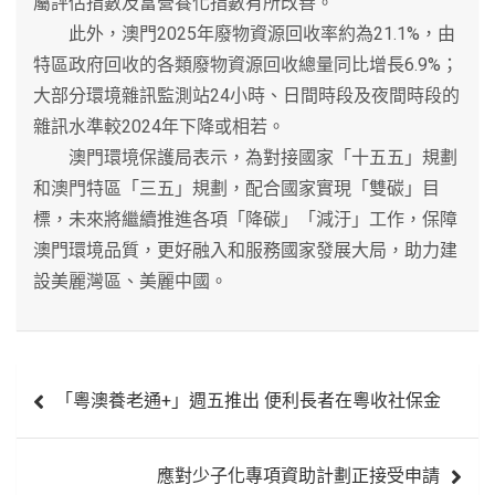
屬評估指數及富營養化指數有所改善。
此外，澳門2025年廢物資源回收率約為21.1%，由
特區政府回收的各類廢物資源回收總量同比增長6.9%；
大部分環境雜訊監測站24小時、日間時段及夜間時段的
雜訊水準較2024年下降或相若。
澳門環境保護局表示，為對接國家「十五五」規劃
和澳門特區「三五」規劃，配合國家實現「雙碳」目
標，未來將繼續推進各項「降碳」「減汙」工作，保障
澳門環境品質，更好融入和服務國家發展大局，助力建
設美麗灣區、美麗中國。
文
「粵澳養老通+」週五推出 便利長者在粵收社保金
章
導
應對少子化專項資助計劃正接受申請
覽