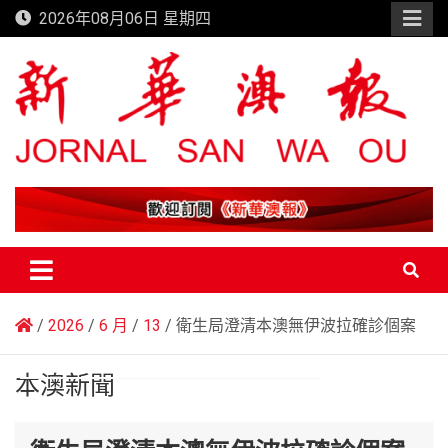
Skip
2026年08月06日 星期四
to
content
新華澳報
2026
6 月
13
衛生局澄清本澳無伊波拉確診個案
本澳新聞