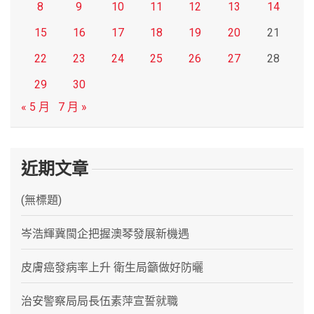
8
9
10
11
12
13
14
15
16
17
18
19
20
21
22
23
24
25
26
27
28
29
30
« 5 月
7 月 »
近期文章
(無標題)
岑浩輝冀閩企把握澳琴發展新機遇
皮膚癌發病率上升 衛生局籲做好防曬
治安警察局局長伍素萍宣誓就職