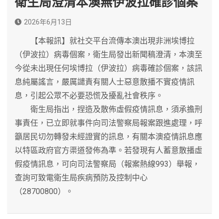
衛生局澄清本澳無伊波拉確診個案
2026年6月13日
【本報訊】就社交平台流傳本澳出現非洲埃博拉
（伊波拉）病毒個案，衛生局發出新聞稿澄清，本澳至
今從未出現任何埃博拉（伊波拉）病毒確診個案，該訊
息純屬謠言，嚴厲譴責有關人士惡意散播不實疫情訊
息，引起公眾不必要恐慌及擾亂社會秩序。
衛生局指出，捏造及散佈虛假疫情訊息，須承擔刑
事責任，已立即就事件向司法警察局報案跟進處理，呼
籲居民切勿轉發未經證實的訊息，有關本澳疫情訊息應
以特區政府官方渠道發佈為準。若發現有人蓄意散播虛
假疫情訊息，可向司法警察局（報案熱線993）舉報，
查詢可致電衛生局疾病預防及控制中心
（28700800）。