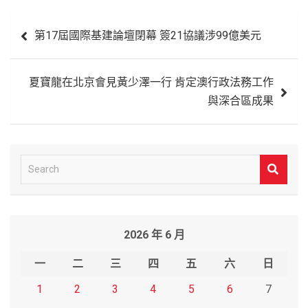
文
第17屆國際基建論壇閉幕 簽21協議涉99億美元
章
導
夏寶龍在北京會見黃少澤一行 肯定澳行政法務工作
覽
與深合區成果
S
e
a
r
2026 年 6 月
c
h
一
二
三
四
五
六
日
1
2
3
4
5
6
7