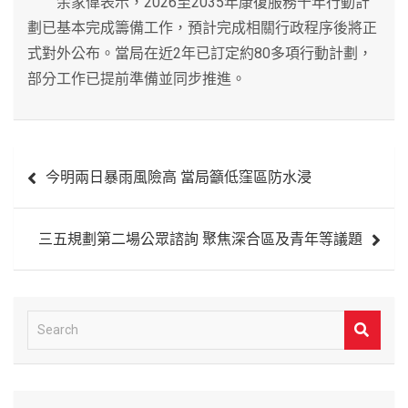
余家偉表示，2026至2035年康復服務十年行動計
劃已基本完成籌備工作，預計完成相關行政程序後將正
式對外公布。當局在近2年已訂定約80多項行動計劃，
部分工作已提前準備並同步推進。
文
今明兩日暴雨風險高 當局籲低窪區防水浸
章
導
三五規劃第二場公眾諮詢 聚焦深合區及青年等議題
覽
S
e
a
r