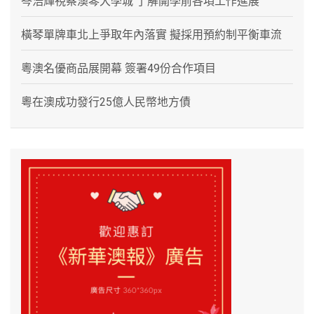
岑浩輝視察澳琴大學城 了解開學前各項工作進展
橫琴單牌車北上爭取年內落實 擬採用預約制平衡車流
粵澳名優商品展開幕 簽署49份合作項目
粵在澳成功發行25億人民幣地方債