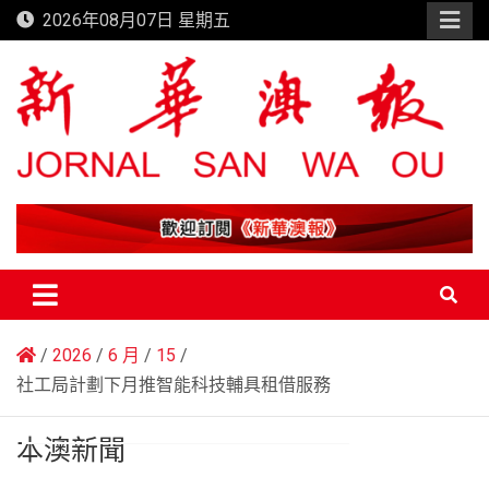
Skip
2026年08月07日 星期五
to
content
新華澳報
2026
6 月
15
社工局計劃下月推智能科技輔具租借服務
本澳新聞