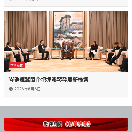
本澳新聞
岑浩輝冀閩企把握澳琴發展新機遇
2026年8月6日