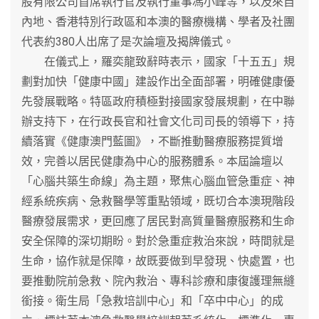
股有限公司首席執行官及執行董事馮小峰等，以及來自
內地、香港特別行政區和本澳的醫療機構、學者及社團
代表約380人出席了是次論壇及揭牌儀式。
在儀式上，羅奕龍致辭時表示，國家「十五五」規
劃對加快「健康中國」建設作出全面部署，明確健康優
先發展戰略。特區政府積極對接國家發展規劃，在中聯
辦支持下，在行政長官和社會文化司司長的領導下，持
續落實《健康澳門藍圖》，不斷推動醫療服務提質增
效，完善以居民健康為中心的服務體系。本屆論壇以
「心腦共築生命線」為主題，聚焦心腦血管急重症、神
經系統疾病、急救醫學等重點領域，既切合本澳現階段
醫療發展需求，更回應了居民對高質量醫療服務和生命
安全保障的深切期盼。對於急重症救治來說，時間就是
生命，協作就是保障，故既要做到早發現、快處置，也
要推動院前急救、院內救治、專科診療和康復護理無縫
銜接。衛生局「急救培訓中心」和「卒中中心」的成