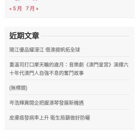
« 5 月
7 月 »
近期文章
陽江優品耀濠江 借澳揚帆拓全球
重溫司打口摩天輪的歲月：音樂劇《澳門皇宮》演繹六
十年代澳門人自強不息的奮鬥故事
(無標題)
岑浩輝冀閩企把握澳琴發展新機遇
皮膚癌發病率上升 衛生局籲做好防曬