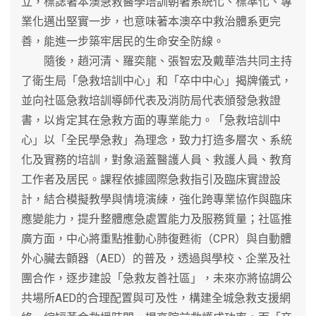
立，標誌著本澳急救醫學培訓朝著系統化、標準化、專
業化邁出堅實一步，也意味著本澳卒中救治體系更完
善，能進一步築牢居民的生命安全防線。
隨後，趙河清、羅奕龍、張智宏及戴華浩共同主持
了衛生局「急救培訓中心」和「卒中中心」揭牌儀式，
並向社區急救培訓導師代表及消防局代表頒發急救證
書，以肯定其在急救方面的專業能力。「急救培訓中
心」以「全民學急救」為理念，致力打造多層次、系統
化及實務的培訓，對象涵蓋醫護人員、救護人員、教育
工作者及居民。課程依據國際急救指引及臨床實證設
計，結合模擬教學與情境演練，強化跨專業協作與臨床
應變能力，提升整體應急處置能力及服務質量；社區推
廣方面，中心將重點推動心肺復甦術（CPR）與自動體
外心臟去顫器（AED）的普及，透過與學校、企業及社
團合作，逐步建設「急救友善社區」，未來亦將協調公
共場所AED的合理配置與可及性，構建全城急救支援網