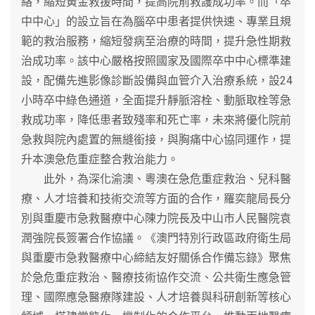
絡，縮短黃金救援時間，提高院前救護成功率。而「卒
中中心」的設立旨在為腦卒中患者提供快速、專業且規
範的救治服務，縮短發病至治療的時間，提升急性期救
治成功率。該中心嚴格按照國家及國際卒中中心標準建
設，配備先進影像診斷設備與血管介入治療系統，設24
小時卒中綠色通道，全面提升靜脈溶栓、動脈取栓等急
救成功率，降低患者致殘率和死亡率，未來將優化院前
急救與院內處置的無縫銜接，與胸痛中心協同運作，提
升本澳急危重症整合救治能力。
此外，為深化渝澳、粵澳在急危重症救治、兒科醫
療、人才培養和技術交流等方面的合作，羅奕龍局長分
別與重慶市急救醫療中心陳力院長及中山市人民醫院袁
潤強院長簽署合作協議。《澳門特別行政區政府衛生局
與重慶市急救醫療中心締結友好關係合作備忘錄》聚焦
於急危重症救治、醫療技術協作交流、公共衛生應急管
理、國際應急醫療隊建設、人才培養與科研創新等核心