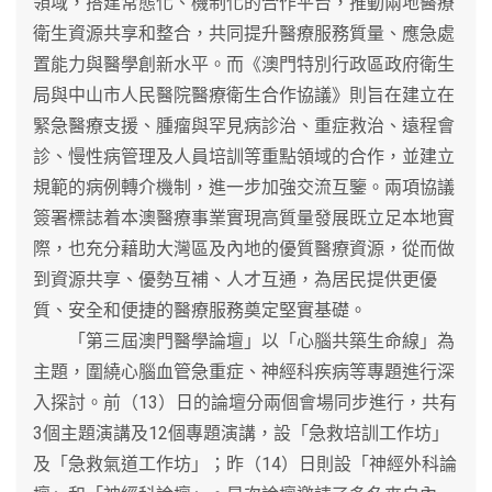
領域，搭建常態化、機制化的合作平台，推動兩地醫療
衛生資源共享和整合，共同提升醫療服務質量、應急處
置能力與醫學創新水平。而《澳門特別行政區政府衛生
局與中山市人民醫院醫療衛生合作協議》則旨在建立在
緊急醫療支援、腫瘤與罕見病診治、重症救治、遠程會
診、慢性病管理及人員培訓等重點領域的合作，並建立
規範的病例轉介機制，進一步加強交流互鑒。兩項協議
簽署標誌着本澳醫療事業實現高質量發展既立足本地實
際，也充分藉助大灣區及內地的優質醫療資源，從而做
到資源共享、優勢互補、人才互通，為居民提供更優
質、安全和便捷的醫療服務奠定堅實基礎。
「第三屆澳門醫學論壇」以「心腦共築生命線」為
主題，圍繞心腦血管急重症、神經科疾病等專題進行深
入探討。前（13）日的論壇分兩個會場同步進行，共有
3個主題演講及12個專題演講，設「急救培訓工作坊」
及「急救氣道工作坊」；昨（14）日則設「神經外科論