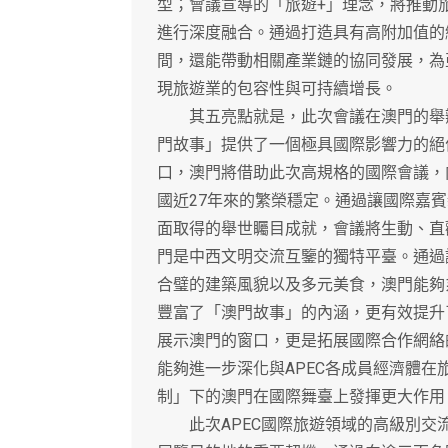
型；會議宣導的「旅遊+」理念，將推動
進行深度融合。通過打造具有高附加值的
間，還能帶動相關產業鏈的協同發展，為
現旅遊業的包容性與可持續增長。
其五亮點就是，此次會議在澳門的舉辦
門故事」提供了一個極具國際影響力的絕
口，澳門將借助此次高規格的國際會議，向
國近27年來的繁榮穩定。通過讓國際嘉
面取得的舉世矚目成就，會議將生動、直
門是中西文明交流互鑒的獨特平臺。通過
合璧的建築風貌以及多元美食，澳門能夠
豐富了「澳門故事」的內涵，更有效提升
展示澳門的窗口，更是拓展國際合作網絡
能夠進一步深化與APEC各成員經濟體
制」下的澳門在國際舞臺上發揮更大作用
此次APEC國際旅遊領域的高級別交