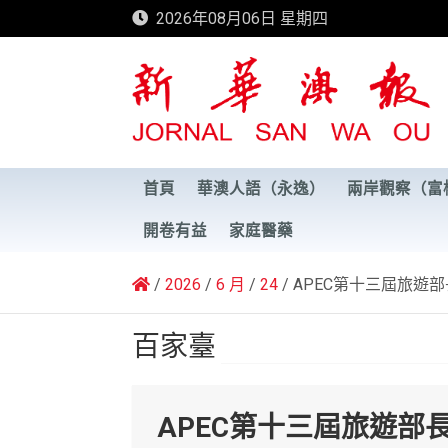
Skip
2026年08月06日 星期四
to
content
新華澳報
首頁
華澳人語（永逸）
兩岸觀察（富
開卷有益
家庭醫藥
2026
6 月
24
APEC第十三屆旅遊
百家臺
APEC第十三屆旅遊部