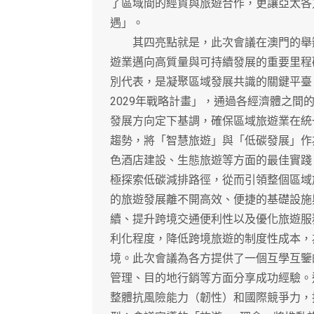
了區域間的經貿與旅遊合作，更讓亞太各
遇」。
其四亮點就是，此次會議在澳門的舉辦
遊業邁向高質量與可持續發展的重要里程
別代表，是凝聚區域發展共識的關鍵平臺。
2029年戰略計畫」，通過各經濟體之
發展方向定下基調，確保區域旅遊業在統
趨勢，將「智慧旅遊」與「低碳發展」作
色酒店建設、生態旅遊等方面的最佳實踐
極探索低碳減排路徑，從而引領整個區域
的旅遊發展離不開高效、便捷的基礎設施
續、提升跨境交通便利性以及優化旅遊服
利化程度，降低跨境旅遊的制度性成本，
境。此次會議為各方提供了一個互學互鑒
管理、目的地行銷等方面分享成功經驗。
整體抗風險能力（韌性）和國際競爭力，