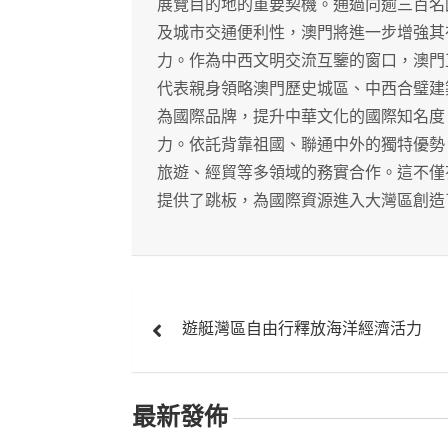
展覽目的地的重要契機。通過向逾三百名
及城市交通便利性，澳門將進一步增強其
力。作為中西文明交流互鑒的窗口，澳門
代表親身領略澳門歷史城區、中西合璧建
為國際品牌，提升中華文化的國際知名度
力。依託背靠祖國、聯通中外的獨特優勢
旅遊、經貿等多領域的務實合作。這不僅
提供了跳板，為國際資源進入大灣區創造
文
遊艇灣區自由行釋放海洋經濟活力
章
導
最新發佈
覽