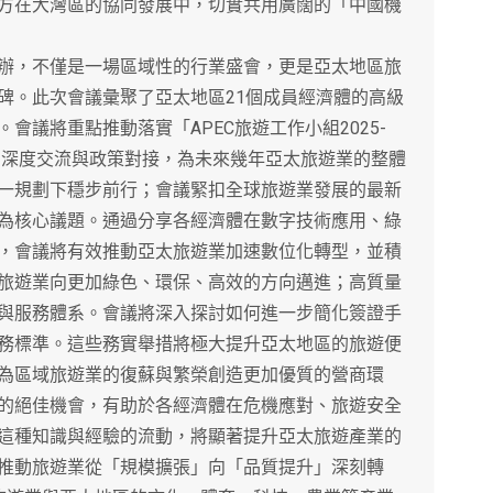
方在大灣區的協同發展中，切實共用廣闊的「中國機
，不僅是一場區域性的行業盛會，更是亞太地區旅
碑。此次會議彙聚了亞太地區21個成員經濟體的高級
會議將重點推動落實「APEC旅遊工作小組2025-
間的深度交流與政策對接，為未來幾年亞太旅遊業的整體
一規劃下穩步前行；會議緊扣全球旅遊業發展的最新
為核心議題。通過分享各經濟體在數字技術應用、綠
，會議將有效推動亞太旅遊業加速數位化轉型，並積
旅遊業向更加綠色、環保、高效的方向邁進；高質量
與服務體系。會議將深入探討如何進一步簡化簽證手
務標準。這些務實舉措將極大提升亞太地區的旅遊便
為區域旅遊業的復蘇與繁榮創造更加優質的營商環
的絕佳機會，有助於各經濟體在危機應對、旅遊安全
這種知識與經驗的流動，將顯著提升亞太旅遊產業的
推動旅遊業從「規模擴張」向「品質提升」深刻轉