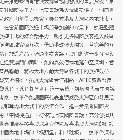
更是推動整個粵港澳大灣區協同發展的重要契機。第
提升國際競爭力。此次會議為大灣區提供了一個向世
區政府期望借此機會，聯合香港及大灣區內地城市，
。在當前國際旅遊市場競爭加劇的背景下，這種整體
旅遊市場的綜合競爭力，吸引更多國際旅客進入該區
促進區域客源互送。借助港珠澳大橋等日益完善的互
站」旅遊產品。通過本次會議，澳門將進一步發揮與
在遊覽澳門的同時，能夠高效便捷地延伸至深圳、香
產品聯動，將極大地拉動大灣區各城市的旅遊效益，
察交流橋樑，拓展大灣區合作網絡。APEC旅遊部長
齊聚澳門。澳門期望利用這一契機，讓與會代表在會議
考察。這不僅能讓國際代表直觀感受大灣區的發展活
成都等內地大城市的交流合作，進一步彙聚國際資
用「中國機遇」。楞依託此次國際會議，充分發揮其
世界推廣橫琴粵澳深度合作區及粵港澳大灣區的建設
中國內地市場的「橋頭堡」和「跳板」。這不僅深化