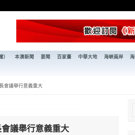
權）
本澳新聞
要聞
百家臺
中華大地
海峽兩岸
海
部長會議舉行意義重大
e
a
長會議舉行意義重大
r