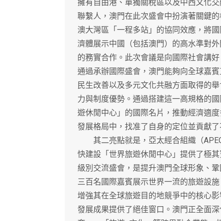
擁有自由港、單獨關稅區以及中西文化交
聯繫人，澳門在此次盛會中扮演著關鍵的
澳大灣區「一程多站」的協同效應，將國
濟體展示中國（包括澳門）的高水準對外
的務實合作。此次會議是向國際社會講好
通過承辦國際盛會，澳門能夠向全球嘉賓
民生改善以及多元文化共融方面取得的舉
力與制度優勢。通過搭建這一高規格的國
遊休閒中心」的國際名片，推動經濟適度
發展格局中，找准了自身的定位並貢獻了
其二亮點就是，亞太經合組織（APE
快建設「世界旅遊休閒中心」提供了極其
級別交流盛會，是提升澳門全球形象、鞏
三百名國際嘉賓展示世界一流的旅遊設施
增強其在全球旅遊目的地競爭中的核心影
發展成果提供了絕佳窗口。澳門正全面深