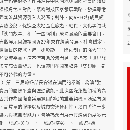
融等獨特優勢。作為連接中國內地與國際社會的超級
橋樑角色。對內，緊密對接國家發展戰略，發揮粵港
際客流與資源引入大灣區；對外，向APEC各成員經
開放姿態，促進亞太地區在旅遊、經貿、文化等領域
「澳門故事」和「一國兩制」成功實踐的重要窗口。
直觀展示回歸祖國近27年來在經濟發展、社會穩定、
世矚目的成就，進一步彰顯「一國兩制」的強大生命
際交流平臺，這不僅有助於澳門進一步擦亮「世界旅
多元高質量發展，也讓澳門在國家構建「雙迴圈」新
不可替代的力量。
C）第十三屆旅遊部長會議在澳門的舉辦，為澳門加
寶貴的國際平臺與強勁動能。此次國際旅遊領域的高
固其作為國際會議展覽目的地的重要契機。通過向逾
、高質量的服務以及城市交通便利性，澳門將進一步
響力與抗風險能力。會議為澳門展示其經濟適度多元
化「旅遊+美食」、「旅遊+演藝」、「旅遊+體