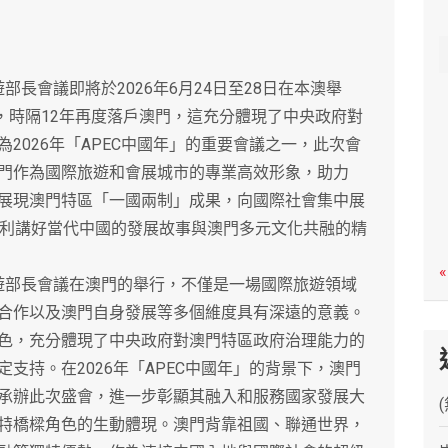
c
h
長會議即將於2026年6月24日至28日在本澳舉
後，時隔12年再度落戶澳門，這充分體現了中央政府對
2026年「APEC中國年」的重要會議之一，此次會
門作為國際旅遊和會展城市的專業高效形象，助力
展現澳門特區「一國兩制」成果，向國際社會集中展
有利講好當代中國的發展故事與澳門多元文化共融的精
«
遊部長會議在澳門的舉行，不僅是一場國際旅遊領域
合作以及澳門自身發展等多個維度具有深遠的意義。
色，充分體現了中央政府對澳門特區政府治理能力的
支持。在2026年「APEC中國年」的背景下，澳門
承辦此次盛會，進一步彰顯其融入和服務國家發展大
特橋樑角色的生動體現。澳門背靠祖國、聯通世界，