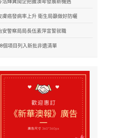
岑浩輝冀閩企把握澳琴發展新機遇
皮膚癌發病率上升 衛生局籲做好防曬
治安警察局局長伍素萍宣誓就職
28個項目列入新批非遺清單