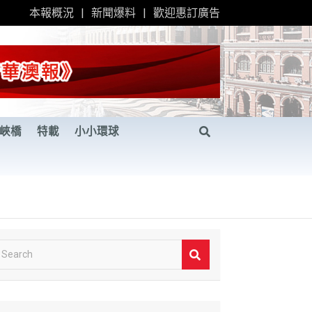
本報概況
新聞爆料
歡迎惠訂廣告
峽橋
特載
小小環球
S