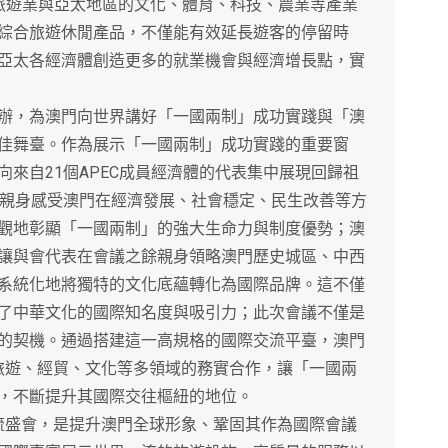
旅遊業與亞太地區的文化、體育、科技、農業等產業
綜合旅遊休閒產品，不僅能有效延長遊客的停留時
亞太各經濟體創造更多的就業機會與經濟增長點，實
，為澳門向世界講好「一國兩制」成功實踐與「澳
佳舞臺。作為展示「一國兩制」成功實踐的重要窗
來自21個APEC成員經濟體的代表集中展現回歸祖
賓親身感受澳門在經濟發展、社會穩定、民生改善等方
觀地彰顯「一國兩制」的強大生命力與制度優勢；澳
讓與會代表在會議之餘親身領略澳門歷史城區、中西
系統化地將獨特的文化底蘊轉化為國際品牌。這不僅
了中華文化的國際知名度與吸引力；此次會議不僅是
的契機。通過搭建這一高規格的國際交流平臺，澳門
在旅遊、經貿、文化等多領域的務實合作，讓「一國兩
，不斷提升其國際交往樞紐的地位。
流盛會，是提升澳門全球形象、鞏固其作為國際會議