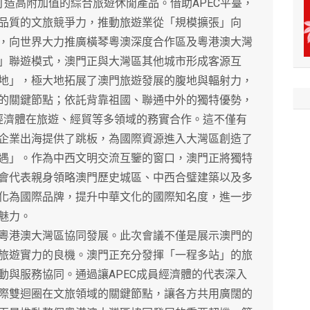
造高附加值的綜合旅遊休閒產品。借助APEC平臺，
品質的文旅競爭力，推動旅遊業從「規模擴張」向
，向世界大力推廣橫琴粵澳深度合作區及粵港澳大灣
」聯遊模式，澳門正與大灣區其他城市形成客源互
地」，極大地拓展了澳門旅遊發展的腹地與輻射力，
的關鍵節點；依託背靠祖國、聯通中外的獨特優勢，
員經濟體在旅遊、經貿等多領域的務實合作。這不僅有
企業出海提供了跳板，為國際資源進入大灣區創造了
遇」。作為中西文明交流互鑒的窗口，澳門正將獨特
會代表親身領略澳門歷史城區、中西合璧建築以及多
轉化為國際品牌，提升中華文化的國際知名度，進一步
魅力。
港澳大灣區協同發展。此次會議不僅是展示澳門的
旅遊實力的良機。澳門正充分發揮「一程多站」的旅
動與服務協同。通過讓APEC成員經濟體的代表深入
際雙迴圈在文旅領域的關鍵節點，讓各方共用廣闊的