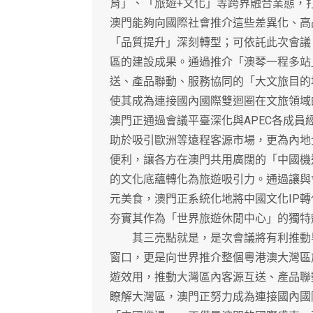
育」、「旅遊+文化」等跨界融合業態，打
澳門能夠向國際社會推介這些差異化、高
「品質提升」深刻轉型；可依託此次會議
區的建設成果。通過推介「澳琴一程多站
送、產品聯動、服務協同的「大文旅目的
使其成為連接國內國際雙迴圈在文旅領域
澳門正通過會議平臺深化與APEC各成
助於吸引歐洲等遠程客源市場，更為內地
便利，讓各方在澳門共用廣闊的「中國機
的文化底蘊轉化為旅遊吸引力。通過讓與
元美食，澳門正系統化地將中國文化IP
夯實其作為「世界旅遊休閒中心」的獨特
其三亮點就是，是次會議將有利推動粵
窗口，更是向世界推介整個粵港澳大灣區
遊效用，推動大灣區內客源互送、產品聯
瞭解大灣區，澳門正努力成為連接國內國