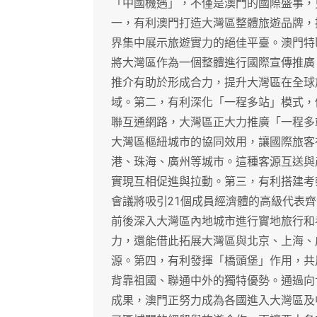
「中國機遇」，不僅是澳門的國際盛事，
一，有利澳門打造大灣區整體旅遊品牌，
界集中展示旅遊實力的絕佳平臺。澳門特
將大灣區作為一個整體進行國際宣傳推廣
推介有助於形成合力，提升大灣區在全球
域。第二，有利深化「一程多站」模式，
聯互通網路，大灣區正大力推廣「一程多
大灣區樞紐城市的協同效用，讓國際旅客
港、珠海、廣州等城市。這種客源互送與
實現互相促進與拉動。第三，有利搭建考
會議將吸引21個成員經濟體的高級代表
前後深入大灣區內地城市進行實地旅行和
力，還能借此拓展大灣區與北京、上海、
源。第四，有利發揮「橋頭堡」作用，共
背靠祖國、聯通中外的獨特優勢。通過向
成果，澳門正努力成為各國進入大灣區及