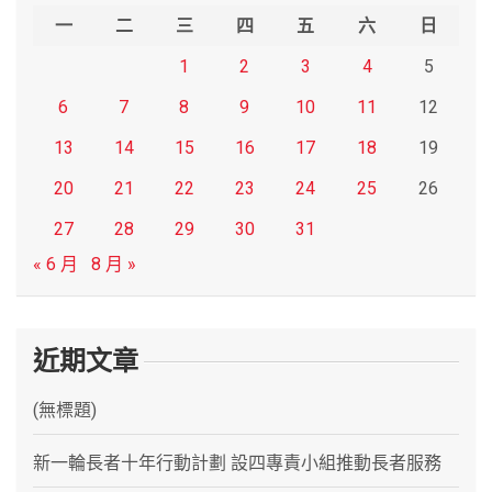
h
一
二
三
四
五
六
日
1
2
3
4
5
6
7
8
9
10
11
12
13
14
15
16
17
18
19
20
21
22
23
24
25
26
27
28
29
30
31
« 6 月
8 月 »
近期文章
(無標題)
新一輪長者十年行動計劃 設四專責小組推動長者服務