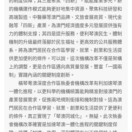
的制度保障；其三是聚焦「四新」，賦能產業多元。新
的機構運作模式能夠更好地集中資源，聚焦科技研發和
高端製造、中醫藥等澳門品牌、文旅會展商貿、現代金
融等「四新」產業，為澳門經濟適度多元發展提供強有
力的體制支撐；其四是提升服務，便利琴澳民生。體制
機制的升級最終落腳於民生福祉。更高效的公共服務體
系，將為澳門居民在合作區學習、就業、創業和生活提
供更加便利的條件。可以說，這次機構改革不僅是架構
上的調整，更是合作區邁向高質量發展、豐富「一國兩
制」實踐內涵的關鍵制度創新。
橫琴粵澳深度合作區執委會機構改革有利加速琴澳
一體化進程，以更科學的機構統籌能夠精准對接澳門的
產業發展需求，促進兩地規則銜接和機制對接。這為澳
門居民在合作區學習、就業、創業和生活提供了更便利
的條件，真正實現了「琴澳同城化」。無疑，此次執委
會機構改革確實是加速琴澳一體化進程的關鍵制度保