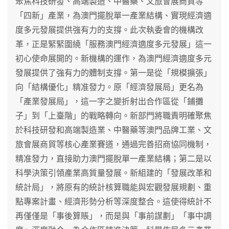
聚焦科技研發、高端製造、中醫藥、文旅會展商貿等
「四新」產業，為澳門擺脫單一產業結構、實現經濟適
度多元發展提供強有力的支撐。此次執委會的機構改
革，正是緊緊圍繞「服務澳門經濟適度多元發展」這一
初心使命展開的。新機構的運作，為澳門經濟適度多元
發展提供了強有力的體制支撐。第一是從「規模擴張」
向「結構優化」精准發力。原「經濟發展局」更名為
「產業發展局」，這一字之變折射出合作區從「鋪攤
子」到「上臺階」的戰略轉向。新部門將職責明確聚焦
於科技研發和高端製造業、中醫藥等澳門品牌工業、文
旅會展商貿等核心產業賽道，通過完善招商協同機制，
精准發力，直接助力澳門擺脫單一產業結構；第二是以
科學決策引領產業高質量發展。新組建的「發展改革和
統計局」，將原有的統計核算職能與宏觀發展規劃、重
點專案計畫、經濟形勢分析等深度整合。這使得統計不
再僅僅是「事後算賬」，而是與「事前謀劃」「事中調