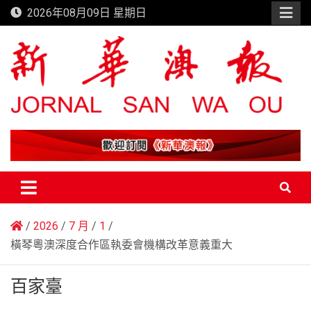
Skip
2026年08月09日 星期日
to
content
新華澳報
2026
7 月
1
橫琴粵澳深度合作區執委會機構改革意義重大
百家臺