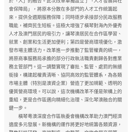
於「人」的融合。此次改革單獨設立了「人才發展與社
會保障局」，將原本分散在多部門的人才工作統籌起
來，提供全週期服務保障；同時逐步承接部分民政服務
職能，補齊民生短板。這極大增強了橫琴對海內外優秀
人才及澳門居民的吸引力，讓琴澳居民在合作區學習、
就業、創業和生活更加便利；第四是營商環境優化，激
發市場主體活力。改革進一步推動了監管權責的統一，
將原商事服務局承擔的部分行政執法職責劃歸各對應業
務主管部門。這一調整實現了審批、監管、處罰的無縫
銜接，構建起權責清晰、協同高效的監管體系，為各類
市場主體（特別是澳資企業）營造了更加規範、透明的
優質營商環境。可以說，這次機構改革不僅是架構上的
重組，更是合作區邁向精細化治理、深化琴澳融合的關
鍵一步。
橫琴粵澳深度合作區執委會機構改革助力澳門經濟
適度多元發展。新機構的運作將更好地統籌各類資源，