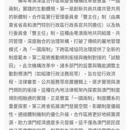
橫琴粵澳深度合作區執委會機構改革是豐富「一國
兩制」實踐的生動體現。第一是創新共商共建共管共用
的新體制。合作區實行管理委員會「雙主任」制（由廣
東省省長和澳門特別行政區行政長官共同擔任）以及執
行委員會「雙主任」制。這種由粵澳兩地共同組建、共
同管理、深度融合的治理架構，打破了傳統的屬地管理
模式，為「一國兩制」下跨區域協同治理提供了全新的
制度範本。第二是將推動規則銜接與機制對接的「試驗
田」。此次機構改革中，諸多部門的設置與職能調整主
動對標澳門（如組建行政法務局等），旨在從行政流
程、法律審查、公共服務等底層邏輯上，逐步實現與澳
門規則的銜接。這種在內地法律框架內探索與澳門制度
規則相融通的實踐，正是豐富「一國兩制」制度體系的
重要探索。第三將會拓展澳門發展空間，彰顯制度優越
性。通過體制機制的優化升級，合作區將更好地統籌資
源，助力澳門經濟適度多元發展。這不僅為澳門居民提