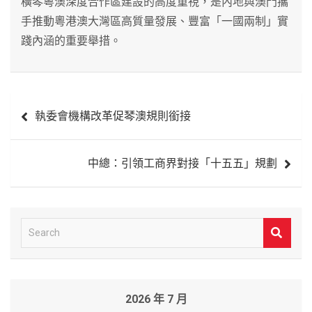
橫琴粵澳深度合作區建設的高度重視，是內地與澳門攜
手推動粵港澳大灣區高質量發展、豐富「一國兩制」實
踐內涵的重要舉措。
文
執委會機構改革促琴澳規則銜接
章
導
中總：引領工商界對接「十五五」規劃
覽
S
e
a
r
2026 年 7 月
c