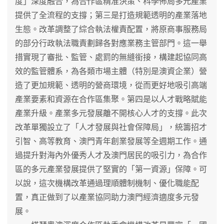
度」深度融合，為合作區精准決策、科學佈局多元產業
提供了全流程的支撐；第三是打造規範透明的產業落地
生態。改革調整了綜合執法權責配置，將原商事服務局
的部分行政執法職責劃歸各對應業務主管部門。這一舉
措實現了審批、監管、處罰的無縫銜接，構建起協同高
效的監管體系，為各類市場主體（特別是澳資企業）營
造了更加規範、透明的營商環境，從而更好地吸引高端
產業要素和資源在合作區集聚。第四是以人才戰略賦能
產業升級。產業多元發展離不開核心人才的支撐。此次
改革單獨設立了「人才發展與社會保障局」，統籌招才
引智、高等教育、澳門青年創業發展等全週期工作。通
過提升對海內外優秀人才及澳門居民的吸引力，為合作
區的多元產業發展提供了堅實的「第一資源」保障。可
以說，這次機構改革通過理順體制機制、優化職能配
置，真正做到了以產業協同助力澳門經濟適度多元發
展。