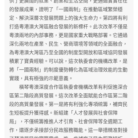
供了更廣闊的就業、創業和生活空間，更通過實實在在
的發展成果，證明了「一國兩制」在推動區域繁榮穩
定、解決深層次發展問題上的強大生命力。第四將有利
打造粵港澳大灣區融合發展的新標杆。此次改革不僅是
粵澳兩地的內部事務，更是國家重大戰略部署。它通過
深化兩地在產業、民生、營商環境等領域的全面融合，
為粵港澳大灣區乃至全國的制度型開放和區域協同發展
積累了寶貴經驗。可以說，這次執委會的機構改革，是
將「一國兩制」的制度優勢轉化為區域治理效能的生動
實踐，具有極強的示範意義。
橫琴粵澳深度合作區執委會機構改革有利促進深合
區第二階段高質發展。這次改革全面賦能合作區第二階
段的高質量發展。第一是將有利強化專項統籌，補齊民
生短板提升獲得感。新組建「人才發展與社會保障
局」，不僅統籌推進人才引育、社會保障等全週期工
作，還逐步承接部分民政服務職能。這一舉措精准對接