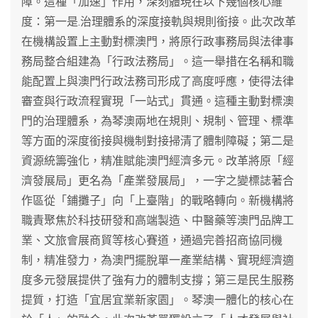
障。這種「加速」作用，深刻體現在以下幾個核心維
度：第一是.治理體系的深度接軌與規則銜接。此次改革
在機構設置上主動對標澳門，將原行政事務局與法律事
務局整合組建為「行政法務局」。這一舉措在名稱和職
能配置上與澳門行政法務司形成了高度呼應，使得法律
審查與行政流程實現「一站式」貫通。這種主動對標澳
門的治理體系，為琴澳兩地在規則、規制、管理、標準
等方面的深度銜接與機制對接掃清了體制障礙；第二是
資源統籌強化，精准賦能澳門經濟多元。改革將原「經
濟發展局」更名為「產業發展局」，一字之變標誌著合
作區從「鋪攤子」向「上臺階」的戰略轉向。新機構將
職責聚焦於科技研發和高端製造、中醫藥等澳門品牌工
業、文旅會展商貿等核心賽道，通過完善招商協同機
制，精准發力，為澳門擺脫單一產業結構、實現經濟適
度多元發展提供了強有力的體制支撐；第三是民生服務
提質，打造「宜居宜業新家園」。琴澳一體化的核心在