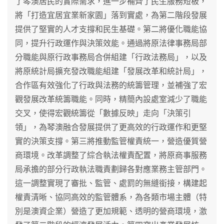
了琴澳居民的實際需求，進一步補齊了民生服務短板，
將「打造宜居宜業新家園」落到實處，為第二階段發展
提供了堅實的人才支撐和民生基礎。第二將優化職能協
同，提升行政運作與決策效能。通過將原法律事務局部
分職能與原行政事務局合併組建「行政法務局」，以及
將原統計局擴充發改職能組建「發展改革和統計局」，
合作區有效強化了行政與法務的統籌管理，並補強了宏
觀發展改革統籌職能。同時，精簡內設處室減少了職能
交叉，使得宏觀統籌從「數據反映」走向「決策引
領」，為琴澳融合發展提供了更高效的行政運作和更堅
實的決策支撐。第三將推動監管權責統一，營造優質營
商環境。改革調整了綜合執法權責配置，將原商事服務
局承擔的部分行政執法職責劃歸各對應業務主管部門。
這一調整實現了審批、監管、處罰的無縫銜接，構建起
權責清晰、協同高效的監管體系，為各類市場主體（特
別是澳資企業）營造了更加規範、透明的營商環境，激