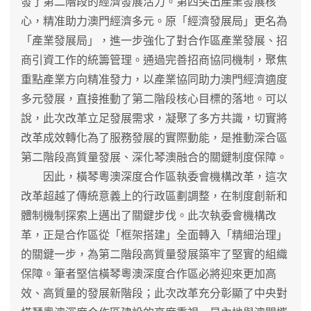
發了第二階段的經濟發展活力。第四突出產業發展核
心，精准助力澳門經濟多元。原「經濟發展局」更名為
「產業發展局」，進一步強化了對合作區產業發展、招
商引資工作的統籌管理。通過完善招商協同機制，聚焦
重點產業方向精准發力，以產業協同助力澳門經濟適度
多元發展，直接推動了第二階段核心目標的落地。可以
說，此次改革立足發展需求，凝聚了多方共識，切實將
改革成效轉化為了服務發展的實際動能，是推動深合區
第二階段高質量發展、深化琴澳融合的關鍵制度保障。
因此，橫琴粵澳深度合作區執委會機構改革，這次
改革超越了傳統意義上的行政區劃調整，在制度創新和
體制機制探索上邁出了關鍵步伐。此次執委會機構改
革，正是合作區從「框架搭建」全面轉入「精細治理」
的關鍵一步，為第二階段高質量發展築牢了堅實的組織
保障。筆者堅信橫琴粵澳深度合作區必將迎來更加高
效、高質量的發展新階段；此次改革充分彰顯了中央對