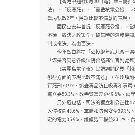
【香港中通社6月30日電】藍白將推5
法」、「反廢死」、「重啟核電公投」。
當局執政2年，民眾比較不滿意的表現，「
國民黨去年曾提「反廢死公投」，當時
不須一致決之政策？」被當時的選務機關
制或複決」為由否決。
今年藍白將提「公投綁年底九合一選舉
「您是否同意各級法院合議庭法官判處死
《美麗島電子報》民調詢問民眾「賴清
哪些方面的表現比較不滿意」，在逐項詢
行死刑70.9%、追查毒品防止吸毒和毒駕5
黨立委53.3%、改善貧富差距49.6%、兩岸
另外還包括，司法的獨立和公正性47.0
入侵校園43.6%、軍購和防務安全39.3%
定的電力35.9%、維護勞工權益33.1%、食