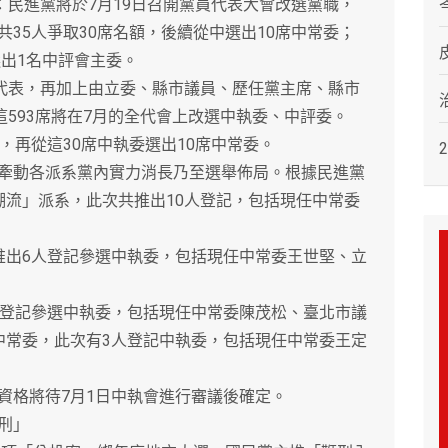
民進黨將於7月19日召開黨員代表大會改選黨職，
35人爭取30席名額，後續從中選出10席中常委；
選出1名中評會主委。
代表，再加上由立委、縣市議員、歷任黨主席、縣市
這593席將在7月的全代會上改選中執委、中評委。
再從這30席中執委選出10席中常委。
動各派系黨內實力消長乃至選舉佈局。根據民進黨
潮流」派系，此次共推出10人登記，包括現任中常委
出6人登記參選中執委，包括現任中常委王世堅、立
登記參選中執委，包括現任中常委陳茂松、臺北市議
中常委，此次有3人登記中執委，包括現任中常委王定
格將待7月1日中執會進行審議後確定。
刑」