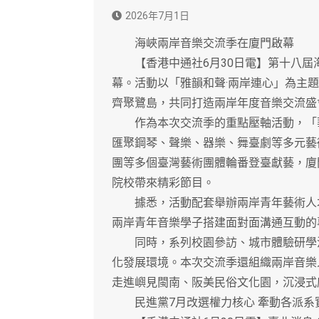
2026年7月1日
海峽兩岸音樂交流季在廈門啟幕
【香港中通社6月30日電】第十八屆海
幕。活動以「雅韻和聲·兩岸連心」為主題
齊聚鷺島，共同打造兩岸年度音樂交流盛
作為本次交流季的重點壓軸活動，「華
匯聚鋼琴、聲樂、器樂、舞臺劇等多元藝
團等多個臺灣藝術團體輪番登臺獻藝，廈
院校帶來精彩節目。
據悉，活動配套舉辦兩岸青年藝術人才
兩岸青年音樂學子搭建面對面溝通互動的
同時，系列校園參訪、城市體驗研學活
化發展環境。本次交流季還組織兩岸音樂
走進嶼見閩南、阪美民俗文化園，沉浸式
民進黨7月改選權力核心 牽動各派系