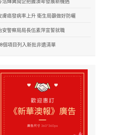
岑浩輝冀閩企把握澳琴發展新機遇
皮膚癌發病率上升 衛生局籲做好防曬
治安警察局局長伍素萍宣誓就職
28個項目列入新批非遺清單