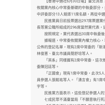
【香港中通社6月30日電】臺北消息：
攸關黨內核心中常委基礎的中執委部分，共
中評委部分13人競逐11席名額，再從中
民進黨員日前投票選出297席票選黨
長等黨公職所組成的296席當然黨代表，
按照規定，黨代表選出30席中執委後，
據報道，中常委攸關黨內權力核心，牽
公佈的登記名單，現有2席中常委的「新
林俊憲、臺北市議員簡舒培等人。
「英系」同樣握有2席中常委，這次推
委陳冠廷等。
「正國會」現有1席中常委，此次5人
員參選人張銘祐等人。「湧言會」有1席
宇等。
民進黨方面表示，這些登記參選人的資
七成民眾不滿臺當局「不願意執行死