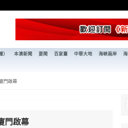
權）
本澳新聞
要聞
百家臺
中華大地
海峽兩岸
海
廈門啟幕
e
a
廈門啟幕
r