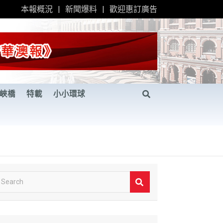
本報概況
新聞爆料
歡迎惠訂廣告
峽橋
特載
小小環球
S