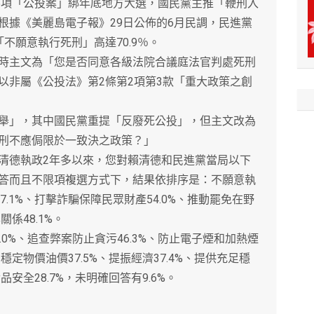
項「公投案」綁年底地方大選，國民黨主推「鞭刑入
根據《美麗島電子報》29日公佈的6月民調，民進黨
不願意執行死刑」高達70.9％。
主文為「您是否同意各級法院合議庭法官判處死刑
以非屬《公投法》第2條第2項第3款「重大政策之創
」，其中國民黨重提「反廢死公投」，但主文改為
刑不應侷限於一致決之政策？」
德執政2年多以來，您對賴清德和民進黨當局以下
答而且不限項複選方式下，結果依排序是：不願意執
7.1%、打擊詐騙保障民眾財產54.0%、推動罷免在野
關係48.1%。
%、追查弊案防止貪污46.3%、防止電子煙和加熱煙
、穩定物價油價37.5%、提振經濟37.4%、提供充足穩
品安全28.7%，未明確回答有9.6%。