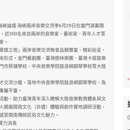
c
h
峽論壇·海峽兩岸音樂交流季6月29日在廈門湖裏開
，近300名來自兩岸的音樂家、藝術家、青年人才等
會。
燦之夜」兩岸音樂交流晚會品類豐富、精彩紛呈，
術形式。金門鱟劇團、臺灣樹林樂團、臺灣卡祖笛樂
門市蔡塘學校、中央音樂學院鼓浪嶼鋼琴學校等大陸
«
交流沙龍，落地中央音樂學院鼓浪嶼鋼琴學校，為
專屬平臺。
動，助力臺灣青年深入瞭解大陸音樂教育體系與文
人開展閩南文化（非遺）體驗與創作實地調研活動，
感受閩南傳統民俗文化魅力。
實力消長