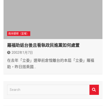
兩岸觀察（富權）
羅福助返台後且看執政民進黨如何處置
2002年1月7日
在去年「立委」選舉前倉惶離台的本屆「立委」羅福
助，昨日搭乘國…
S
e
a