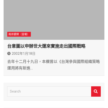
兩岸觀察（富權）
台意圖以申辦世大運來實施走出國際戰略
2002年1月18日
去年十二月十九日，本欄曾以《台灣參與國際組織策略
運用將有新進…
S
e
a