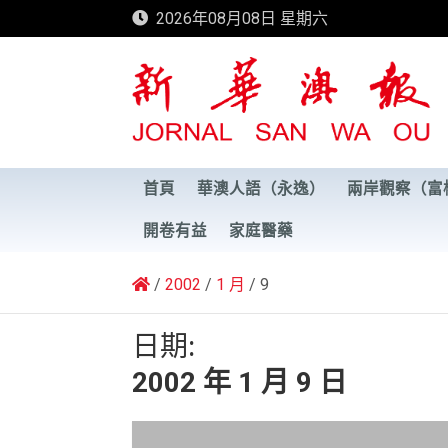
Skip
2026年08月08日 星期六
to
content
新華澳報
首頁
華澳人語（永逸）
兩岸觀察（富
開卷有益
家庭醫藥
2002
1 月
9
日期:
2002 年 1 月 9 日