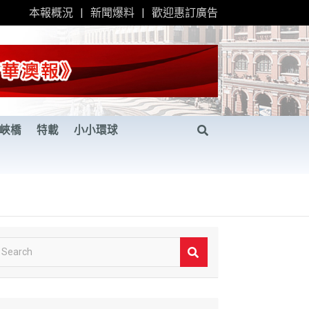
本報概況
新聞爆料
歡迎惠訂廣告
峽橋
特載
小小環球
S