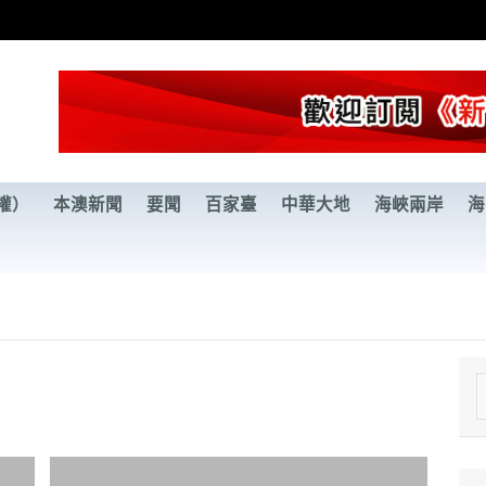
權）
本澳新聞
要聞
百家臺
中華大地
海峽兩岸
海
e
a
r