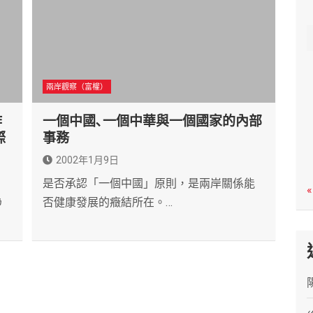
c
h
兩岸觀察（富權）
作
一個中國､一個中華與一個國家的內部
際
事務
2002年1月9日
是否承認「一個中國」原則，是兩岸關係能
«
為
否健康發展的癥結所在。…