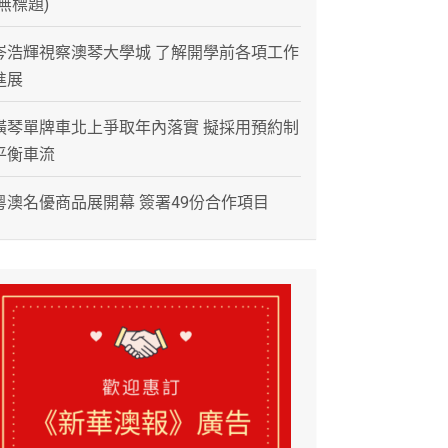
(無標題)
岑浩輝視察澳琴大學城 了解開學前各項工作
進展
橫琴單牌車北上爭取年內落實 擬採用預約制
平衡車流
粵澳名優商品展開幕 簽署49份合作項目