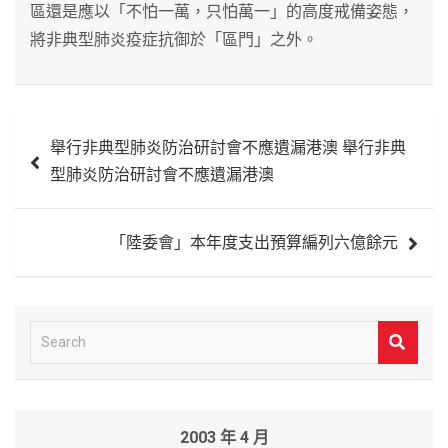
區還是應以「不怕一萬，只怕萬一」的高度戒備姿態，
將非典型肺炎疫症抗御於「區門」之外。
文
舉行非典型肺炎防治研討會不應遺漏港澳 舉行非典
章
型肺炎防治研討會不應遺漏港澳
導
覽
「陸委會」本年度支出預算編列六億餘元
S
e
a
r
2003 年 4 月
c