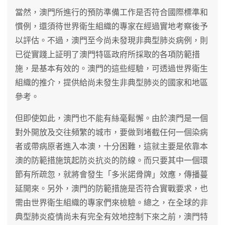
當然，澳門所進行的預防準備工作是否符合國際標準和
慣例，還須待世界衛生組織的專家在經過實地考察後予
以評估。不過，澳門至今尚未發現非典型肺炎病例，則
已從實踐上証明了澳門特區政府所採取的各項防範措
施，是基本有效的。澳門的這些經驗，可透過世界衛生
組織的推介，提供給尚未發生非典型肺炎的國家和地區
參考。
但即使如此，澳門也不能有絲毫鬆懈。由於澳門是一個
對外開放及交往頻繁的城市，要做到堵截任何一個染病
者或帶病原者進入本澳，十分困難，這就主要是依靠本
澳的防範措施筑起防炎抗炎的防線。而只要其中一個環
節有所疏忽，就將會發生「多米諾骨牌」效應，傳播蔓
延開來。另外，澳門的防範措施是否符合實戰要求，也
需由世界衛生組織的專家們來檢驗。總之，在全球的非
典型肺炎疫情尚未有完全有效地控制下來之前，澳門特