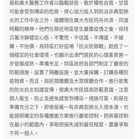
員和廣大醫務工作者以臨戰狀態，敢於犧牲自我，甘冒
可能會受到傳染的危險，齊心協力投入到防治非典型肺
炎的工作中去之外，還體現在廣大市民同舟共濟、同渡
時艱的精神。他們在鄰近地區發生嚴重疫情之後，保持
沉著冷靜穩定心態，不驚慌，不信謠，不傳謠，不搶
購，不抬價，為特區打好這場「抗炎防御戰」創造了一
個穩定的社會環境，也顯示出澳門居民的心理素質進一
步發展成熟。準備充足，特區政府各部門制定了嚴密的
防範措施，設置了隔離設施，並大量採購、訂購各種防
疫物資。而且，與民間團體及大眾媒體合作，進行密集
的防炎抗炎知識宣傳，使廣大市民提高防範意識，注意
個人衛生，防止及避免感受到傳染。措施可靠，則是在
準備充分之下，即使是萬一有非典型肺炎入侵本澳，也
能按照確定的各種應變方案進行嚴密控制，把病毒控制
在最小的範圍內，爭取把損失減到最低程度，盡量爭取
不死一個人。