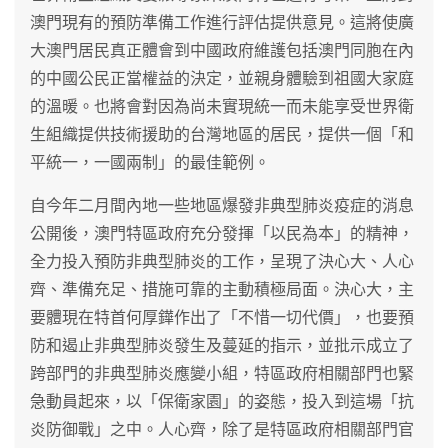
澳門現有的預防準備工作進行評估提供意見。這將使廣
大澳門居民真正體會到中國政府維護包括澳門同胞在內
的中國公民正當權益的決定，並親身體驗到祖國大家庭
的溫暖。也將會對因為尚未實現統一而未能享受世界衛
生組織提供技術援助的台灣地區的居民，提供一個「和
平統一，一國兩制」的最佳範例。
自今年二月間內地一些地區爆發非典型肺炎疫症的消息
公開後，澳門特區政府充分發揮「以民為本」的精神，
全力投入預防非典型肺炎的工作，呈現了決心大、人心
齊、準備充足、措施可靠的主動積極局面。決心大，主
要體現在特首何厚鏵作出了「不惜一切代價」，也要預
防和遏止非典型肺炎發生及蔓延的指示，並批示成立了
跨部門的非典型肺炎應變小組，特區政府相關部門也緊
急動員起來，以「保衛家園」的姿態，投入到這場「抗
炎防御戰」之中。人心齊，除了是特區政府相關部門官