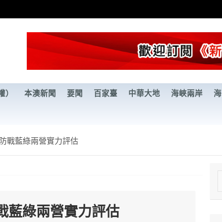
權）
本澳新聞
要聞
百家臺
中華大地
海峽兩岸
海
防戰藍綠兩營實力評估
e
a
戰藍綠兩營實力評估
r