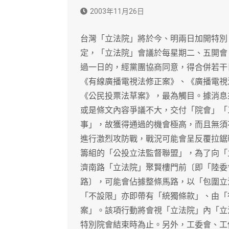
2003年11月26日
台灣「立法院」將於今、明兩日加開特別
定，「立法院」會議於每星期二、五開會
過一日的，經黨團協商同意，得合併若干
《有線廣播電視法修正案》、《廣播電視
《公民投票法草案》，最為觸目。據消息
或是條文內容爭議不大，交付「院會」「
事」，故獲得通過的機會極高，而且無須
進行激烈攻防戰，戰況可能會呈反覆拉鋸
籌組的「公投立法監督聯盟」，為了向「
濟南路「立法院」聚賢樓門前〔即「陸委
路〕，可能會佔據整條馬路，以「包圍立
「不設限」亦即帶有「統獨條款」、由「
案」。該項行動將會視「立法院」內「立
特別院會結束時為止。另外，工委會、工