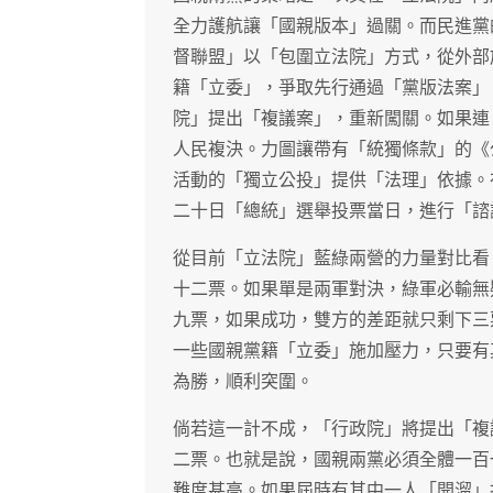
全力護航讓「國親版本」過關。而民進黨
督聯盟」以「包圍立法院」方式，從外部
籍「立委」，爭取先行通過「黨版法案」
院」提出「複議案」，重新闖關。如果連
人民複決。力圖讓帶有「統獨條款」的《
活動的「獨立公投」提供「法理」依據。
二十日「總統」選舉投票當日，進行「諮
從目前「立法院」藍綠兩營的力量對比看
十二票。如果單是兩軍對決，綠軍必輸無
九票，如果成功，雙方的差距就只剩下三
一些國親黨籍「立委」施加壓力，只要有
為勝，順利突圍。
倘若這一計不成，「行政院」將提出「複
二票。也就是說，國親兩黨必須全體一百
難度甚高。如果屆時有其中一人「開溜」