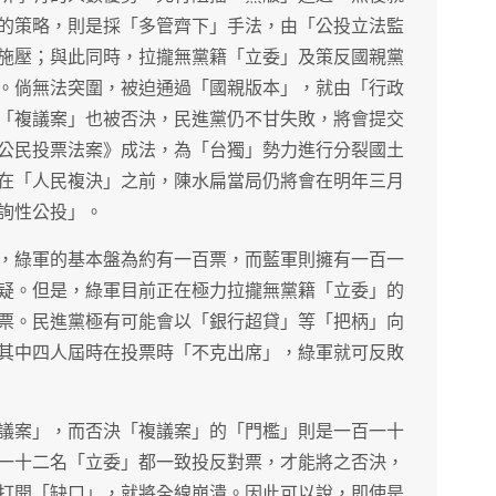
的策略，則是採「多管齊下」手法，由「公投立法監
施壓；與此同時，拉攏無黨籍「立委」及策反國親黨
。倘無法突圍，被迫通過「國親版本」，就由「行政
「複議案」也被否決，民進黨仍不甘失敗，將會提交
公民投票法案》成法，為「台獨」勢力進行分裂國土
在「人民複決」之前，陳水扁當局仍將會在明年三月
詢性公投」。
，綠軍的基本盤為約有一百票，而藍軍則擁有一百一
疑。但是，綠軍目前正在極力拉攏無黨籍「立委」的
票。民進黨極有可能會以「銀行超貸」等「把柄」向
其中四人屆時在投票時「不克出席」，綠軍就可反敗
議案」，而否決「複議案」的「門檻」則是一百一十
一十二名「立委」都一致投反對票，才能將之否決，
打開「缺口」，就將全線崩潰。因此可以說，即使是