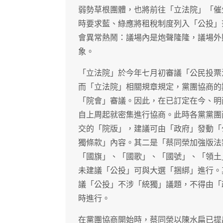
弱勢草根團體，也將前往「立法院」「催
時要求藍、綠應將租稅制度列入「公投」
會異常熱鬧：議場內是炮聲隆隆，議場外
象。
「立法院」於今年七月初審議「公民投票
而「立法院」相關規章規定，黨團協商的
「院會」審議。因此，在已訂定在今、明
自上周起就密集進行協商。此時各黨黨團
交的「院版」，建議可由「政府」發動「
獨條款」內容。其二是「蔡同榮加強版法
「國旗」、「國歌」、「國號」、「領土
未建議「公投」可與大選「捆綁」進行。
議「公投」不涉「統獨」議題，不得由「
時進行。
在黨團協商開始時，蔡同榮以陳水扁已提