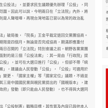
生公投法」，並要求民生議題優先辦理「公投」，同
范圍。因此可以說，今明兩日在「立法院」內外，將
則是人聲喧嘩，再現台灣地區已習以為常的政治亂
法」破局後，「院長」王金平裁定退回交黨團協商。
期限是四個月。無論是否完成協商，期滿即應重付
兩日召開的「立法院」特別會議之前，朝野各黨黨團
面對的是三個「公投法案」：其一是由「行政院」提
公投」，並可在大選日進行「公投」，但卻不帶「統
案」，建議由人民發動「公投」，「公投」可適用於
」變更、「國家主權」等「國家定位」議題，不過並
其三是中國國民黨與親民黨提出的「國親版本」，建
政府」發動〔即只能由人民發動〕，也不得與大選同
出「公投制憲」戰略目標，其性質及內容已與他本人