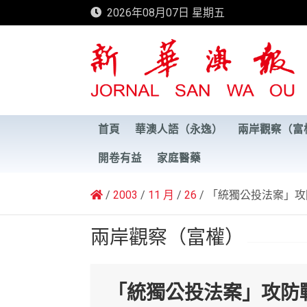
Skip
2026年08月07日 星期五
to
content
新華澳報
首頁
華澳人語（永逸）
兩岸觀察（富
開卷有益
家庭醫藥
2003
11 月
26
「統獨公投法案」攻
兩岸觀察（富權）
「統獨公投法案」攻防