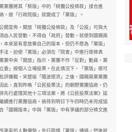
黨黨團將其「蔡版」中的「統獨公投條款」揉合進
納，故「行政院版」就變成了「黨版」。
公開宣佈，開放「統獨公投條款」及「公投」可與大
須由人民發動，不得由「政府」發動，就使到國親兩
，本來是有意放棄自己的版本，但仍不愿為「黨版」
手法，迫使「黨版」必須在「院會」中進行逐條表
黨黨中央「開放」指示，黨團不作「反對」動員，黨
立委」按個人立場投票。在此情況下，「黨版」很可
批評連戰、宋楚瑜「隨波逐流」之後，國親兩黨黨團
因此，直到昨晚「公民投票法」的朝野黨團協商，仍
排先行處理其他十三項法案，將《公民投票法案》延
繼續進行黨團協商。倘待到明日下午四時仍未完成協
合「國親版本」中與「黨版」中有爭議的部分條文進
所享有的人數優勢，先行阻擋「黨版」通過，然後就