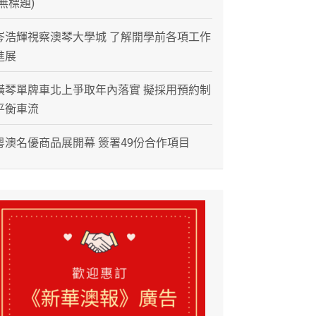
(無標題)
岑浩輝視察澳琴大學城 了解開學前各項工作
進展
橫琴單牌車北上爭取年內落實 擬採用預約制
平衡車流
粵澳名優商品展開幕 簽署49份合作項目