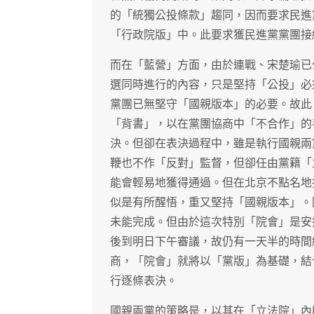
的「統獨公投條款」趨同，因而要求民進
「行政院版」中。此要求獲民進黨黨團接
而在「藍營」方面，由於連戰、宋楚瑜已
選同時進行的內容，只是堅持「公投」必
黨團已無堅守「國親版本」的必要。故此
「背書」，以在黨團協商中「不合作」的
決。但卻在表決過程中，雖是執行國親兩
鞭也不作「反對」監督，但卻任由黨籍「
能會輕易地獲得通過。但在北京不點名地
似是有所醒悟，重又堅持「國親版本」。
未能完成。但由於這次特別「院會」是安
後到明日下午審議，故仍有一天半的時間
商，「院會」就將以「黨版」為基礎，結
行逐條表決。
國親兩黨的策略是，以其在「立法院」內