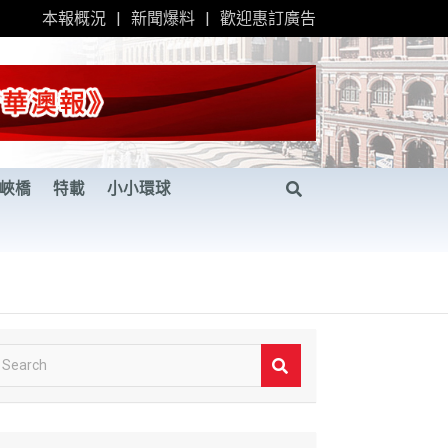
本報概況
新聞爆料
歡迎惠訂廣告
峽橋
特載
小小環球
S