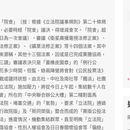
c
h
「院會」〔按：根據《立法院議事規則》第二十條規
，必要時經「院會」議決，得增減會次。「院會」超
日為一次會議〕，審議《衛星廣播電視法修正案》、
法修正案》、《礦業法修正案》等十四個法案。其中
來源稱，其他十三個法案，因或是已完成黨團協商，
三讀」審議表決只是「蓋橡皮圖章」的「例行公
花多少時間。但藍、綠兩陣營將會對《公民投票法》
戰或疆持狀態。由北社、中社及南社等「獨派」社團
«
立法院」施加壓力，將從今日上午起，集結數千人在
會」所在的「中央聯合辦公大樓」第二幢對面馬
法院，堵塞交通」的「氣勢」，要求「立法院」通過
行政院版」及「蔡同榮版」整合而成的「黨版公投法
法」進度情況，機動集結群眾，直至明晚「立法院」
傷協會、性別人權協會及日日春關懷協會等「偏綠」