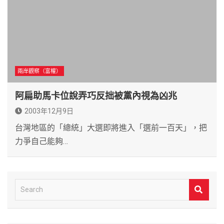
兩岸觀察（富權）
阿扁助馬卡位說弄巧反拙被黨內視為凶兆
2003年12月9日
台灣地區的「總統」大選即將進入「選前一百天」，把
力爭自己能夠…
S
e
a