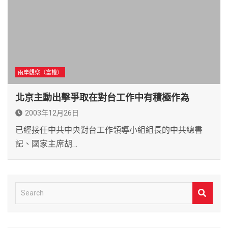
兩岸觀察（富權）
北京主動出擊爭取在對台工作中有積極作為
2003年12月26日
已經接任中共中央對台工作領導小組組長的中共總書
記、國家主席胡…
S
e
a