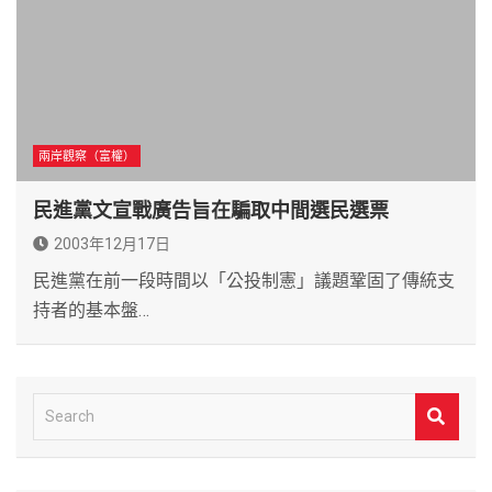
兩岸觀察（富權）
民進黨文宣戰廣告旨在騙取中間選民選票
2003年12月17日
民進黨在前一段時間以「公投制憲」議題鞏固了傳統支
持者的基本盤…
S
e
a