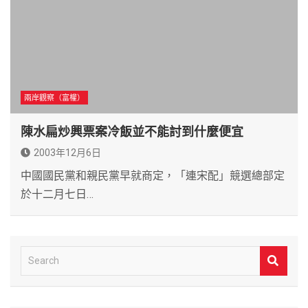
兩岸觀察（富權）
陳水扁炒興票案冷飯並不能討到什麼便宜
2003年12月6日
中國國民黨和親民黨早就商定，「連宋配」競選總部定
於十二月七日…
S
e
a