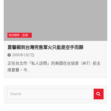
兩岸觀察（富權）
夏馨親到台灣兜售軍火只能是空手而歸
2005年1月7日
正在台北作「私人訪問」的美國在台協會〔AIT〕前主
席夏馨，今…
S
e
a