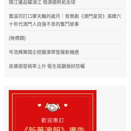
陽江優品耀濠江 借澳揚帆拓全球
重溫司打口摩天輪的歲月：音樂劇《澳門皇宮》演繹六
十年代澳門人自強不息的奮鬥故事
(無標題)
岑浩輝冀閩企把握澳琴發展新機遇
皮膚癌發病率上升 衛生局籲做好防曬