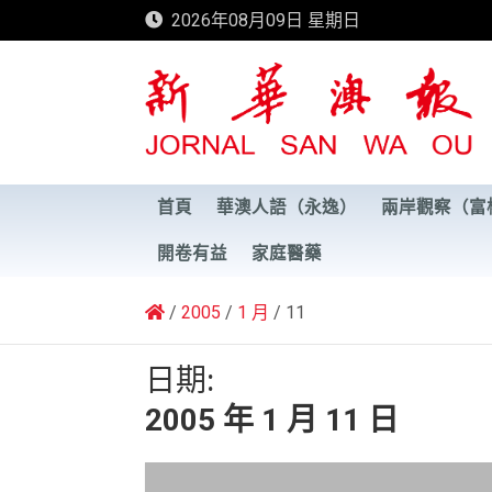
Skip
2026年08月09日 星期日
to
content
新華澳報
首頁
華澳人語（永逸）
兩岸觀察（富
開卷有益
家庭醫藥
2005
1 月
11
日期:
2005 年 1 月 11 日