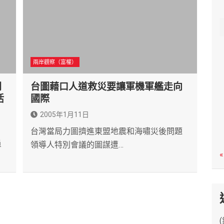
c
h
兩岸觀察（富權）
間
台圖藉口人道救災要讓軍機軍艦走向
活
國際
2005年1月11日
台灣當局力圖擠進東盟地震和海嘯災後問題
員
領導人特別會議的圖謀遭…
«