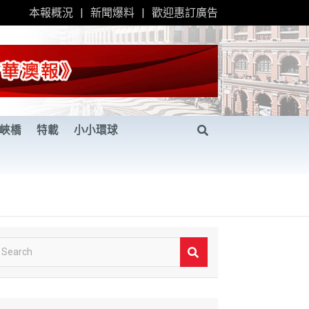
本報概況
新聞爆料
歡迎惠訂廣告
峽橋
特載
小小環球
S