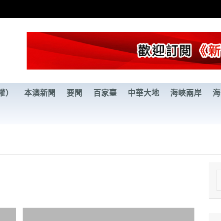
權）
本澳新聞
要聞
百家臺
中華大地
海峽兩岸
海
e
a
r