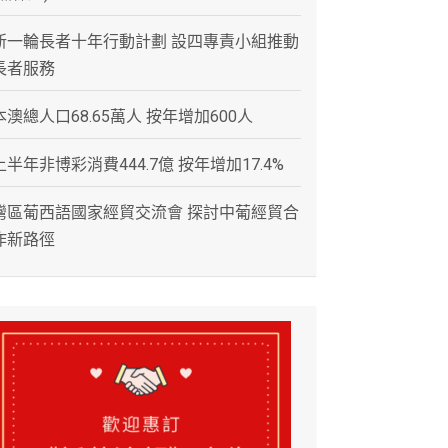
新一輪長者十年行動計劃 設四專責小組推動
長者服務
本澳總人口68.65萬人 按年增加600人
上半年非博彩消費444.7億 按年增加17.4%
灣區葡西語國家經貿交流會 探討中葡經貿合
作新路徑