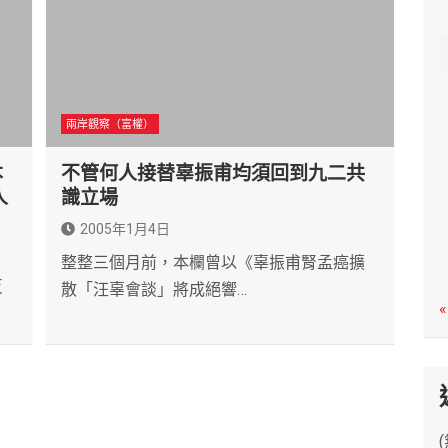
c
h
兩岸觀察（富權）
本
不管何人接替辜振甫均須回到九二共
人
識立場
2005年1月4日
整整三個月前，本欄曾以《辜振甫腎孟癌擴
反
散「汪辜會談」將成絕響…
«