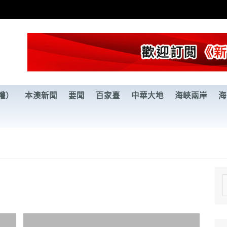
權）
本澳新聞
要聞
百家臺
中華大地
海峽兩岸
海
e
a
r