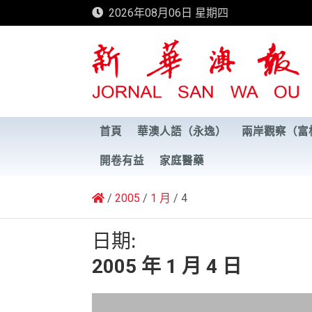
Skip
2026年08月06日 星期四
to
content
新華澳報
首頁
華澳人語（永逸）
兩岸觀察（富
開卷有益
家庭醫藥
2005
1 月
4
日期:
2005 年 1 月 4 日