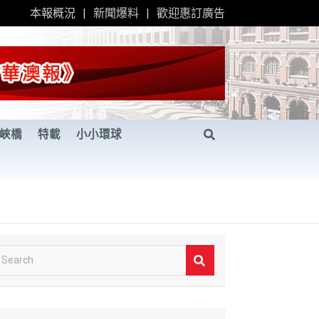
本報概況
新聞爆料
歡迎惠訂廣告
峽橋
特載
小小環球
S