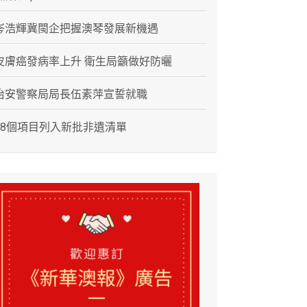
岑浩輝冀閩企把握澳琴發展新機遇
皮膚癌發病率上升 衛生局籲做好防曬
治安警察局局長伍素萍宣誓就職
28個項目列入新批非遺清單