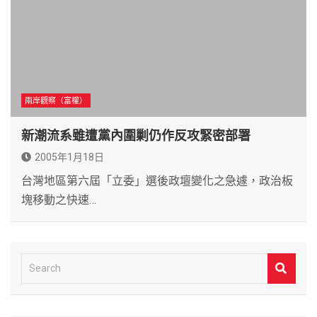
兩岸觀察（富權）
新潮流系雖遭黨內圍剿仍作反攻緊密部署
2005年1月18日
台灣地區第六屆「立委」選後政壇變化之急遽，政治板
塊移動之快速…
S
e
a