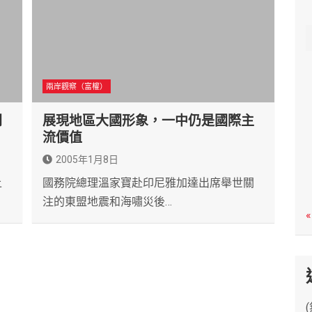
c
h
兩岸觀察（富權）
開
展現地區大國形象，一中仍是國際主
流價值
2005年1月8日
上
國務院總理溫家寶赴印尼雅加達出席舉世關
注的東盟地震和海嘯災後…
«