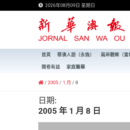
Skip
2026年08月09日 星期日
to
content
新華澳報
首頁
華澳人語（永逸）
兩岸觀察（富
開卷有益
家庭醫藥
2005
1 月
8
日期:
2005 年 1 月 8 日