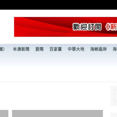
權）
本澳新聞
要聞
百家臺
中華大地
海峽兩岸
海
e
a
r