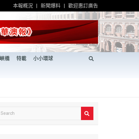
本報概況
新聞爆料
歡迎惠訂廣告
峽橋
特載
小小環球
S