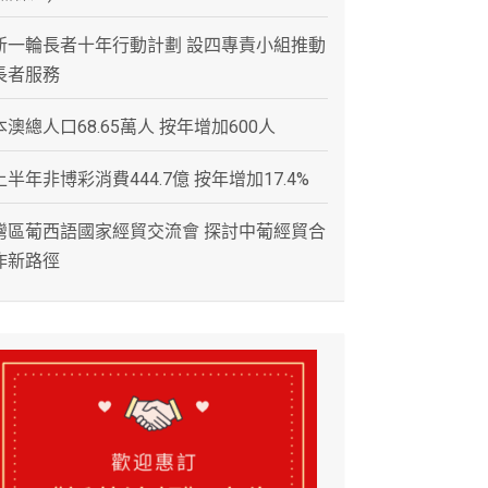
新一輪長者十年行動計劃 設四專責小組推動
長者服務
本澳總人口68.65萬人 按年增加600人
上半年非博彩消費444.7億 按年增加17.4%
灣區葡西語國家經貿交流會 探討中葡經貿合
作新路徑