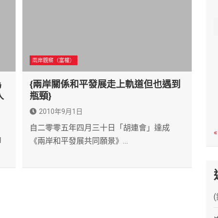
c
h
兩岸觀察（富權）
為
{兩岸關係和平發展走上軌道但也遇到
人
瓶頸}
2010年9月1日
自二零零五年四月三十日「胡連會」達成
«
內
《兩岸和平發展共同願景》…