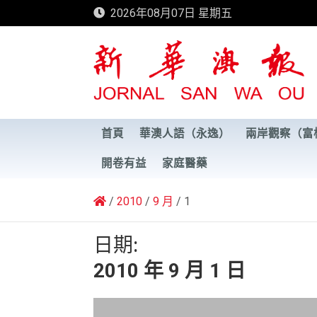
Skip
2026年08月07日 星期五
to
content
新華澳報
首頁
華澳人語（永逸）
兩岸觀察（富
開卷有益
家庭醫藥
2010
9 月
1
日期:
2010 年 9 月 1 日