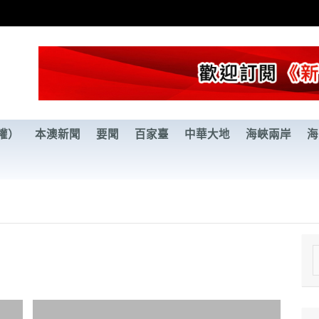
權）
本澳新聞
要聞
百家臺
中華大地
海峽兩岸
海
e
a
r