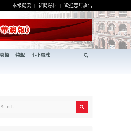
本報概況
新聞爆料
歡迎惠訂廣告
峽橋
特載
小小環球
S