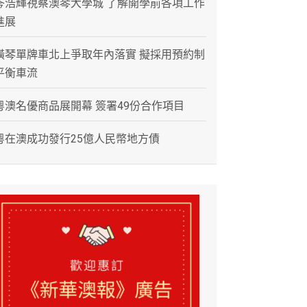
岑浩輝視察澳琴大學城 了解開學前各項工作
進展
橫琴單牌車北上爭取年內落實 擬採用預約制
平衡車流
粵澳名優商品展開幕 簽署49份合作項目
粵在澳成功發行25億人民幣地方債