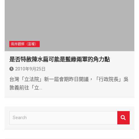
兩岸觀察（富權）
是否特赦陳水扁可能是藍綠兩軍的角力點
2010年9月25日
台灣「立法院」新一屆會期昨日開議，「行政院長」吳
敦義前往「立…
S
e
a