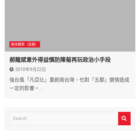
兩岸觀察（富權）
郝龍斌意外得益慎防陳菊再玩政治小手段
2010年9月22日
強台風「凡亞比」重創南台灣，也對「五都」選情造成
一定的影響。…
S
e
a