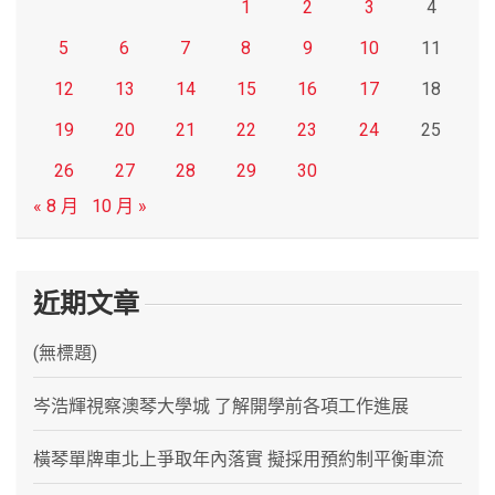
1
2
3
4
5
6
7
8
9
10
11
12
13
14
15
16
17
18
19
20
21
22
23
24
25
26
27
28
29
30
« 8 月
10 月 »
近期文章
(無標題)
岑浩輝視察澳琴大學城 了解開學前各項工作進展
橫琴單牌車北上爭取年內落實 擬採用預約制平衡車流