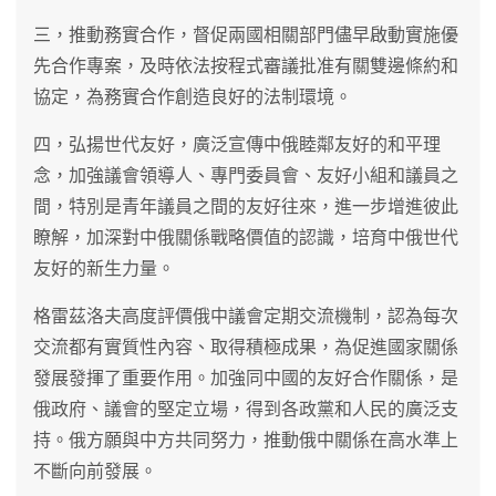
三，推動務實合作，督促兩國相關部門儘早啟動實施優
先合作專案，及時依法按程式審議批准有關雙邊條約和
協定，為務實合作創造良好的法制環境。
四，弘揚世代友好，廣泛宣傳中俄睦鄰友好的和平理
念，加強議會領導人、專門委員會、友好小組和議員之
間，特別是青年議員之間的友好往來，進一步增進彼此
瞭解，加深對中俄關係戰略價值的認識，培育中俄世代
友好的新生力量。
格雷茲洛夫高度評價俄中議會定期交流機制，認為每次
交流都有實質性內容、取得積極成果，為促進國家關係
發展發揮了重要作用。加強同中國的友好合作關係，是
俄政府、議會的堅定立場，得到各政黨和人民的廣泛支
持。俄方願與中方共同努力，推動俄中關係在高水準上
不斷向前發展。