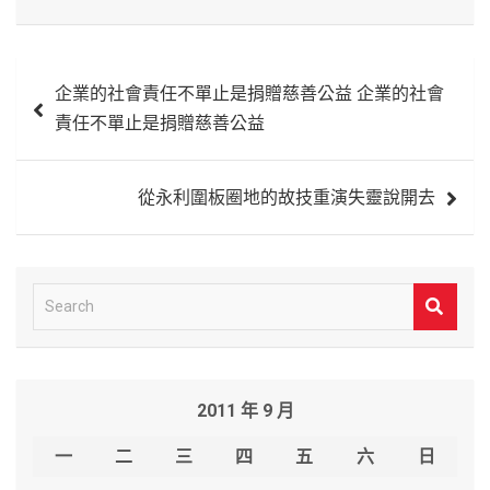
文
企業的社會責任不單止是捐贈慈善公益 企業的社會
章
責任不單止是捐贈慈善公益
導
覽
從永利圍板圈地的故技重演失靈說開去
S
e
a
r
2011 年 9 月
c
h
一
二
三
四
五
六
日