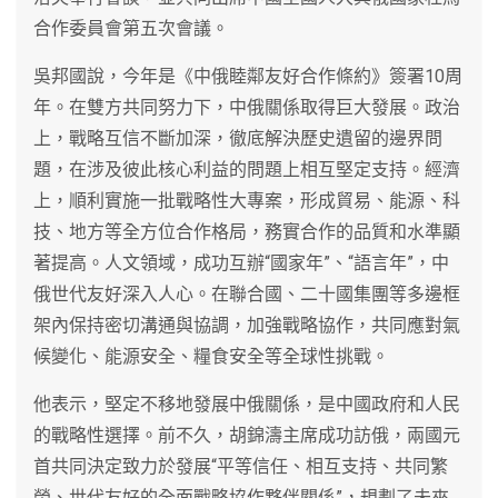
合作委員會第五次會議。
吳邦國說，今年是《中俄睦鄰友好合作條約》簽署10周
年。在雙方共同努力下，中俄關係取得巨大發展。政治
上，戰略互信不斷加深，徹底解決歷史遺留的邊界問
題，在涉及彼此核心利益的問題上相互堅定支持。經濟
上，順利實施一批戰略性大專案，形成貿易、能源、科
技、地方等全方位合作格局，務實合作的品質和水準顯
著提高。人文領域，成功互辦“國家年”、“語言年”，中
俄世代友好深入人心。在聯合國、二十國集團等多邊框
架內保持密切溝通與協調，加強戰略協作，共同應對氣
候變化、能源安全、糧食安全等全球性挑戰。
他表示，堅定不移地發展中俄關係，是中國政府和人民
的戰略性選擇。前不久，胡錦濤主席成功訪俄，兩國元
首共同決定致力於發展“平等信任、相互支持、共同繁
榮、世代友好的全面戰略協作夥伴關係”，規劃了未來