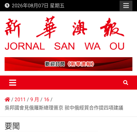
Skip
2026年08月07日 星期五
to
content
新華澳報
2011
9 月
16
吳邦國會見俄羅斯總理普京 就中俄經貿合作提四項建議
要聞