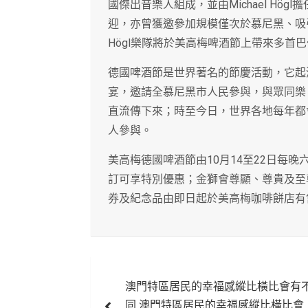
國傑出音樂人組成，並由Michael Hö
迎，亦曾獲邀參加規模僅次於慕尼黑、吸引
Högl樂隊將於美高梅啤酒節上帶來多首
德國啤酒節是世界著名的節慶活動，它起
宴，邀請全慕尼黑市人民參與，與眾同樂
直流傳下來；時至今日，世界各地每年都
人參與。
美高梅德國啤酒節由10月14至22日每
訂可享特別優惠；金獅會尊顯、尊貴及至
券及紀念品由即日起於美高梅咖啡餅店有售。預
文
澳門特區居民的幸福感縱比橫比會有
章
同 澳門特區居民的幸福感縱比橫比會