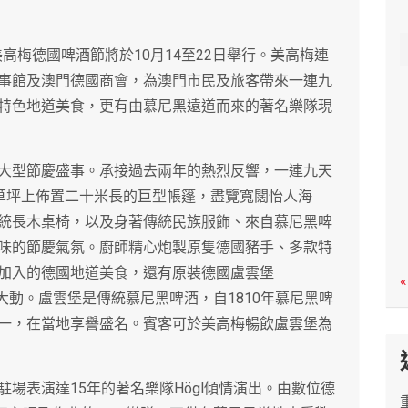
c
h
高梅德國啤酒節將於10月14至22日舉行。美高梅連
事館及澳門德國商會，為澳門市民及旅客帶來一連九
特色地道美食，更有由慕尼黑遠道而來的著名樂隊現
大型節慶盛事。承接過去兩年的熱烈反響，一連九天
天草坪上佈置二十米長的巨型帳篷，盡覽寬闊怡人海
統長木桌椅，以及身著傳統民族服飾、來自慕尼黑啤
味的節慶氣氛。廚師精心炮製原隻德國豬手、多款特
加入的德國地道美食，還有原裝德國盧雲堡
«
人食指大動。盧雲堡是傳統慕尼黑啤酒，自1810年慕尼黑啤
一，在當地享譽盛名。賓客可於美高梅暢飲盧雲堡為
場表演達15年的著名樂隊Högl傾情演出。由數位德