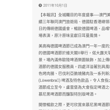
2011年10月1日
【本報訊】全城矚目的年度盛事──澳門美
續三年聯同澳門旅遊局、德國駐香港總領
日的傳統德國盛會，暢飲德國啤酒、品嚐
場表演，原汁原味呈獻日耳曼風情。
美高梅德國啤酒節已成為澳門一年一度的
的德國啤酒節於維天閣II舉行，偌大露
景。場內滿佈歐陸啤酒樂園裝飾，加上傳
酒節的德國女服務員，四處洋溢著別具風
色烤肉腸、巴伐利亞脆燒豬肉及一系列新
(Löwenbra) 啤酒及特色飲品，令
酒節成立至今，盧雲堡為大會指定啤酒之
慕尼黑啤酒節而釀製特別版啤酒。
開懷暢飲之際，更可欣賞來慕尼黑啤酒節駐