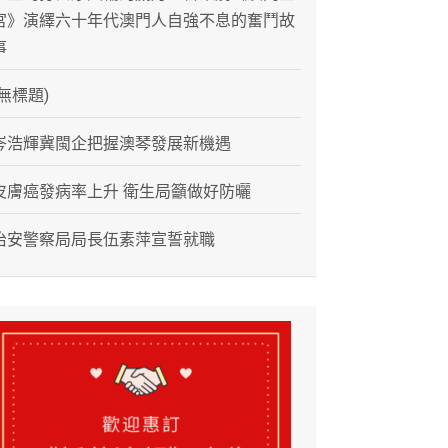
宮》演繹六十年代澳門人自強不息的奮鬥故
事
(無標題)
岑浩輝冀閩企把握澳琴發展新機遇
皮膚癌發病率上升 衛生局籲做好防曬
治安警察局局長伍素萍宣誓就職