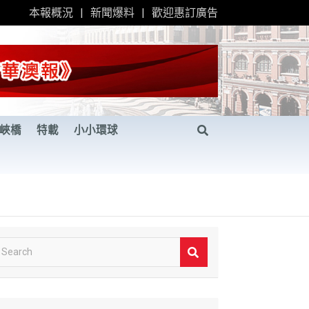
本報概況
新聞爆料
歡迎惠訂廣告
峽橋
特載
小小環球
S