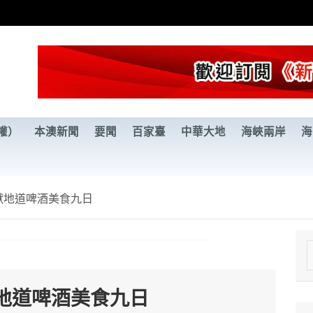
權）
本澳新聞
要聞
百家臺
中華大地
海峽兩岸
海
獻地道啤酒美食九日
e
a
地道啤酒美食九日
r