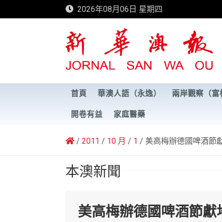
Skip
2026年08月06日 星期四
to
content
新華澳報
首頁
華澳人語（永逸）
兩岸觀察（富
開卷有益
家庭醫藥
2011
10 月
1
美高梅辦德國啤酒節
本澳新聞
美高梅辦德國啤酒節獻