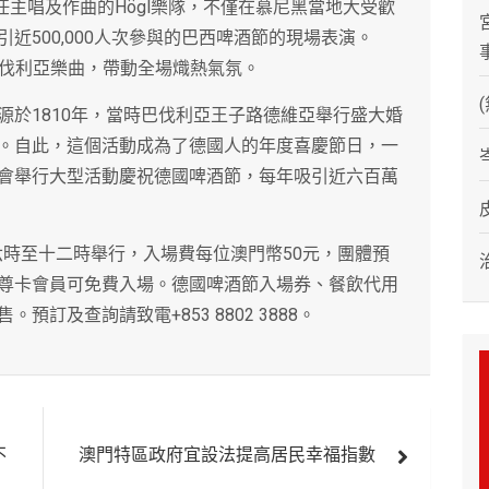
gl擔任主唱及作曲的Högl樂隊，不僅在慕尼黑當地大受歡
近500,000人次參與的巴西啤酒節的現場表演。
巴伐利亞樂曲，帶動全場熾熱氣氛。
源於1810年，當時巴伐利亞王子路德維亞舉行盛大婚
。自此，這個活動成為了德國人的年度喜慶節日，一
會舉行大型活動慶祝德國啤酒節，每年吸引近六百萬
晚六時至十二時舉行，入場費每位澳門幣50元，團體預
尊卡會員可免費入場。德國啤酒節入場券、餐飲代用
訂及查詢請致電+853 8802 3888。
不
澳門特區政府宜設法提高居民幸福指數