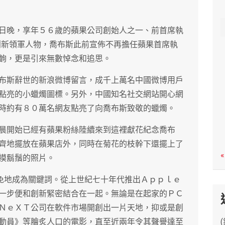
c
h
日晚，享年５６歲的蘋果公司創始人之一、前首席執
創新領軍人物，喬布斯此前宣佈不再擔任蘋果首席執
齣，更是引來無數悼念和追思。
布斯辭世的新浪微博留言，成千上萬名中國微博用戶
點亮的小蠟燭圖標。另外，中國知名社交網站開心網
時約有８０萬名網友點亮了向喬布斯致敬的蠟燭。
晨開始已經有蘋果粉絲陸續來到這裡獻花紀念喬布
齊地擺放在蘋果店外，同時在菊花的枝幹下還擺上了
«
摸鬍鬚的照片。
避免地成為關鍵詞。從上世紀七十年代推出Ａｐｐｌｅ
一步便和創新緊密結合在一起。無論是在起家的ＰＣ
ＮｅＸＴ公司在軟件市場開創出一片天地，抑或是創
動員》等膾炙人口的電影，直至近兩年令其聲譽達至