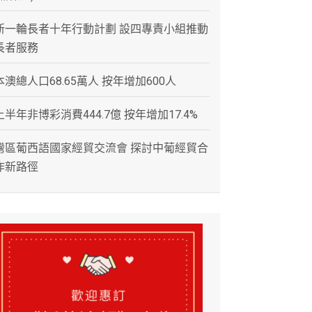
新一輪長者十年行動計劃 設四專責小組推動
長者服務
本澳總人口68.65萬人 按年增加600人
上半年非博彩消費444.7億 按年增加17.4%
灣區葡西語國家經貿交流會 探討中葡經貿合
作新路徑