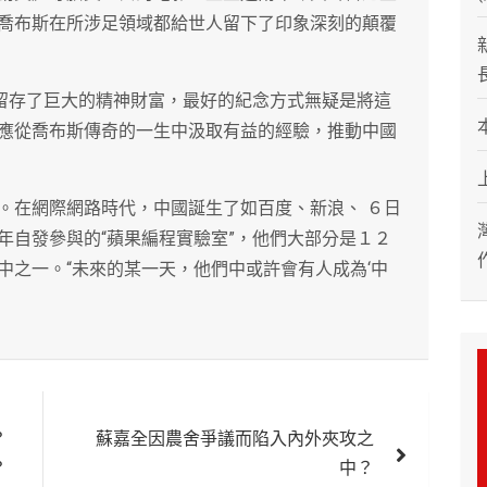
喬布斯在所涉足領域都給世人留下了印象深刻的顛覆
人留存了巨大的精神財富，最好的紀念方式無疑是將這
應從喬布斯傳奇的一生中汲取有益的經驗，推動中國
。在網際網路時代，中國誕生了如百度、新浪、 ６日
年自發參與的“蘋果編程實驗室”，他們大部分是１２
中之一。“未來的某一天，他們中或許會有人成為‘中
？
蘇嘉全因農舍爭議而陷入內外夾攻之
？
中？