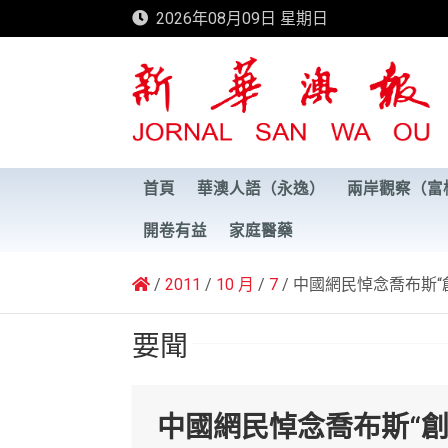
Skip
2026年08月09日 星期日
to
content
新華澳報
首頁
華澳人語（永逸）
兩岸觀察（富
開卷有益
家庭醫藥
2011
10 月
7
中國網民悼念喬布斯“
要聞
中國網民悼念喬布斯“創