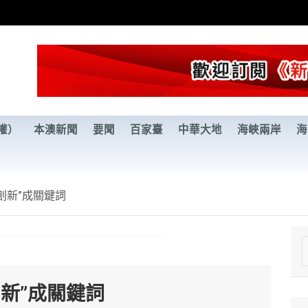
權）
本澳新聞
要聞
百家臺
中華大地
海峽兩岸
海
創新”成關鍵詞
e
a
新”成關鍵詞
r