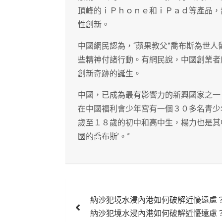
頂峰的ｉＰｈｏｎｅ和ｉＰａｄ等產品，
性創新。
中國網民認為，“蘋果教父”喬布斯為世
些精神付諸行動。有網民說，中國創業者
創新奇跡的誕生。
中國，已成為最有影響力的新興國家之一
在中國福利會少年宮有一個３０多名青少
歲至１８歲的初中和高中生，楊力也是其
國的喬布斯’。”
文
納沙犯境水浸內港如何破解近懮遠慮
章
納沙犯境水浸內港如何破解近懮遠慮