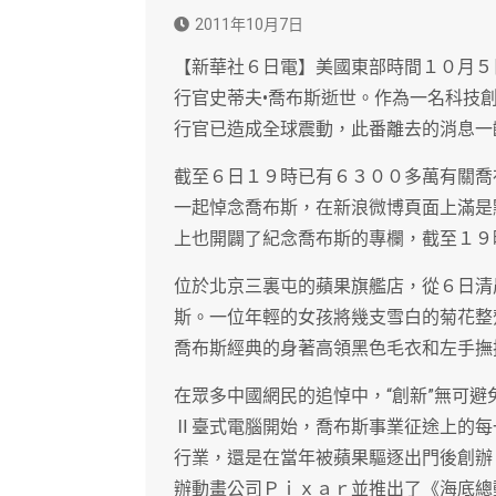
2011年10月7日
【新華社６日電】美國東部時間１０月５
行官史蒂夫•喬布斯逝世。作為一名科技
行官已造成全球震動，此番離去的消息一
截至６日１９時已有６３００多萬有關喬
一起悼念喬布斯，在新浪微博頁面上滿是
上也開闢了紀念喬布斯的專欄，截至１９
位於北京三裏屯的蘋果旗艦店，從６日清
斯。一位年輕的女孩將幾支雪白的菊花整
喬布斯經典的身著高領黑色毛衣和左手撫
在眾多中國網民的追悼中，“創新”無可
Ⅱ臺式電腦開始，喬布斯事業征途上的每
行業，還是在當年被蘋果驅逐出門後創辦
辦動畫公司Ｐｉｘａｒ並推出了《海底總