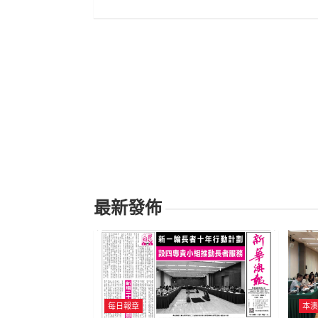
導
覽
最新發佈
每日報章
本澳