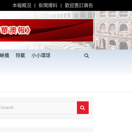
本報概況
新聞爆料
歡迎惠訂廣告
峽橋
特載
小小環球
S