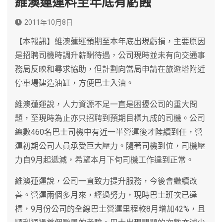
維澳蓮運料至年底有虧蝕
2011年10月8日
【本報訊】維澳蓮運預期至本年底出現虧損，主要原因
是招聘司機時調升薪酬待遇，公司現時並未有向交通事
務局反映和尋求協助，但計劃向當局申請在旅遊塔附近
停車場建造油缸，方便巴士入油。
維澳蓮運說，人力資源不足一直是困擾公司的重大問
題，至現時為止亦只招聘到預期目標九成的司機。公司
總數460名巴士司機中有近一半營運後才陸續到任，營
運初期公司人員承受巨大壓力。隨著司機到位，司機壓
力自9月起遞減，希望本月下旬司機工作達到正常。
維澳蓮運說，公司一直致力提升服務，今後會繼續改
善。營運兩個多月來，經過努力，現時巴士班次已達
標，9月份公司的全線巴士營運里程較8月增加42%，且