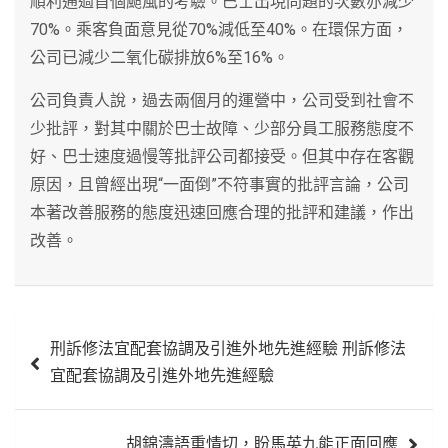
順利通過首個颱風的考驗。巴士出現問題的次數亦減少
70%。乘客負面意見從70%減低至40%。在環保方面，
公司已減少二氧化碳排放6%至16%。
公司負責人說，過去兩個月的運營中，公司受到社會不
少批評，對其中關於巴士故障、少部分員工服務態度不
好、巴士速度過慢等批評公司都接受。但其中存在客觀
原因，且曾經出現“一面倒”不符事實的批評言論，公司
本著改善服務的態度迅速回應合理的批評和建議，作出
改善。
文
刑訴修法宜配套協調及引進外地先進經驗 刑訴修法
章
宜配套協調及引進外地先進經驗
導
覽
胡錦濤語重情切，盼馬英九能正面回應