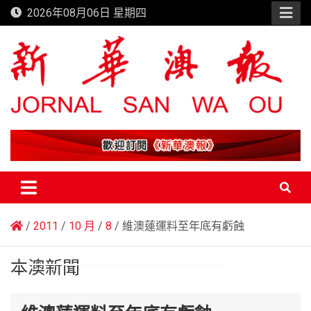
Skip
2026年08月06日 星期四
to
content
新華澳報
2011
10 月
8
維澳蓮運料至年底有虧蝕
本澳新聞