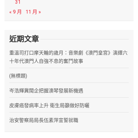
31
« 9 月
11 月 »
近期文章
重溫司打口摩天輪的歲月：音樂劇《澳門皇宮》演繹六
十年代澳門人自強不息的奮鬥故事
(無標題)
岑浩輝冀閩企把握澳琴發展新機遇
皮膚癌發病率上升 衛生局籲做好防曬
治安警察局局長伍素萍宣誓就職